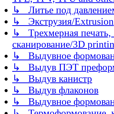
↳ Литье под давлением/
↳ Экструзия/Extrusion
↳ Трехмерная печать,
сканирование/3D printin
↳ Выдувное формован
↳ Выдув ПЭТ префор
↳ Выдув канистр
↳ Выдув флаконов
↳ Выдувное формован
↳ Термоформование, ка