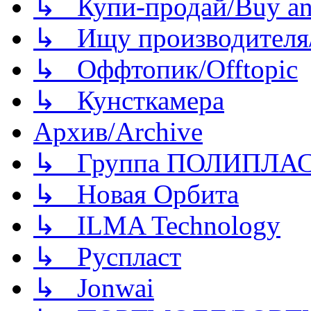
↳ Купи-продай/Buy and
↳ Ищу производителя/
↳ Оффтопик/Offtopic
↳ Кунсткамера
Архив/Archive
↳ Группа ПОЛИПЛА
↳ Новая Орбита
↳ ILMA Technology
↳ Руспласт
↳ Jonwai