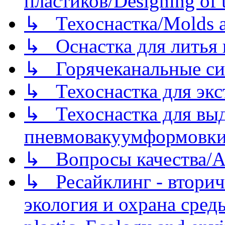
пластиков/Designing of t
↳ Техоснастка/Molds a
↳ Оснастка для литья 
↳ Горячеканальные си
↳ Техоснастка для экс
↳ Техоснастка для вы
пневмовакуумформовк
↳ Вопросы качества/Abo
↳ Ресайклинг - вторич
экология и охрана среды/