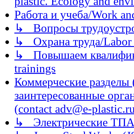
plastic. Ecology and env
Работа и учеба/Work an
↳ Вопросы трудоустрой
↳ Охрана труда/Labor p
↳ Повышаем квалификац
trainings
Коммерческие разделы 
заинтересованные орга
(contact adv@e-plastic.r
↳ Электрические ТПА