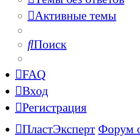
Активные темы
Поиск
FAQ
Вход
Регистрация
ПластЭксперт
Форум 