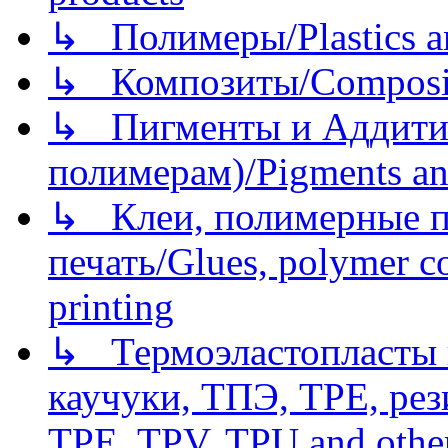
↳ Полимеры/Plastics a
↳ Композиты/Сomposite
↳ Пигменты и Аддитив
полимерам)/Pigments an
↳ Клеи, полимерные по
печать/Glues, polymer co
printing
↳ Термоэластопласты и
каучуки, ТПЭ, TPE, рез
TPE, TPV, TPU and other