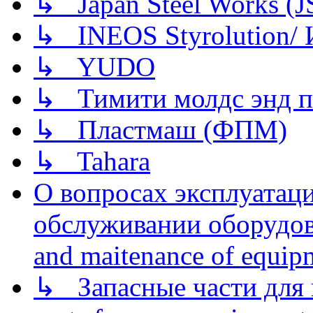
↳ Japan Steel Works (
↳ INEOS Styrolution
↳ YUDO
↳ Тимити молдс энд п
↳ Пластмаш (ФПМ)
↳ Tahara
О вопросах эксплуатаци
обслуживании оборудова
and maitenance of equip
↳ Запасные части для 