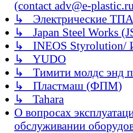
(contact adv@e-plastic.r
↳ Электрические ТПА
↳ Japan Steel Works (
↳ INEOS Styrolution
↳ YUDO
↳ Тимити молдс энд п
↳ Пластмаш (ФПМ)
↳ Tahara
О вопросах эксплуатаци
обслуживании оборудова