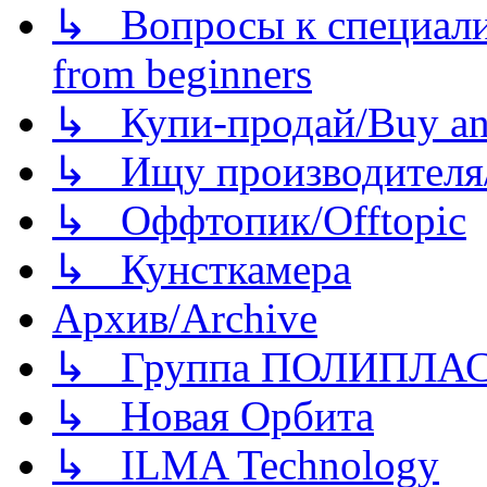
↳ Вопросы к специали
from beginners
↳ Купи-продай/Buy and
↳ Ищу производителя/
↳ Оффтопик/Offtopic
↳ Кунсткамера
Архив/Archive
↳ Группа ПОЛИПЛА
↳ Новая Орбита
↳ ILMA Technology