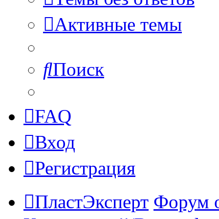
Активные темы
Поиск
FAQ
Вход
Регистрация
ПластЭксперт
Форум 