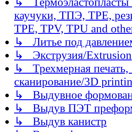
↳ Термоэластопласты и
каучуки, ТПЭ, TPE, рез
TPE, TPV, TPU and other
↳ Литье под давлением/
↳ Экструзия/Extrusion
↳ Трехмерная печать,
сканирование/3D printin
↳ Выдувное формован
↳ Выдув ПЭТ префор
↳ Выдув канистр