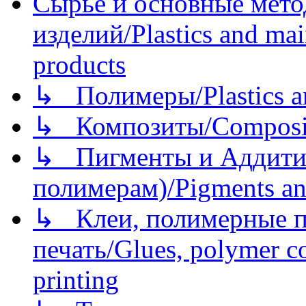
Сырье и основные мето
изделий/Plastics and mai
products
↳ Полимеры/Plastics a
↳ Композиты/Сomposite
↳ Пигменты и Аддитив
полимерам)/Pigments an
↳ Клеи, полимерные по
печать/Glues, polymer co
printing