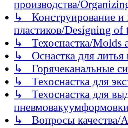
производства/Organizing
↳ Конструирование и п
пластиков/Designing of t
↳ Техоснастка/Molds a
↳ Оснастка для литья 
↳ Горячеканальные си
↳ Техоснастка для экс
↳ Техоснастка для вы
пневмовакуумформовк
↳ Вопросы качества/Abo