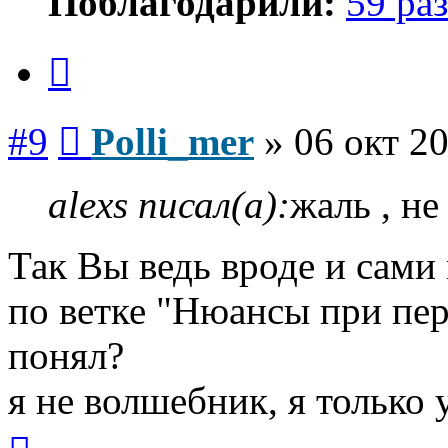
Поблагодарили:
59 раз
Цитата
Сообщение
#9
Polli_mer
»
06 окт 20
alexs писал(а):
жаль , не
Так Вы ведь вроде и сами 
по ветке "Нюансы при перер
понял?
я не волшебник, я только у
Вернуться