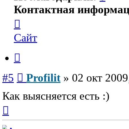
Контактная информац
Контактная
информация
пользователя
Profilit
Сайт
Цитата
Сообщение
#5
Profilit
»
02 окт 2009
Как выясняется есть :)
Вернуться
к
началу