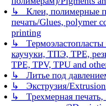
полимерам)/Pigments an
↳ Клеи, полимерные по
печать/Glues, polymer co
printing
↳ Термоэластопласты и
каучуки, ТПЭ, TPE, рез
TPE, TPV, TPU and other
↳ Литье под давлением/
↳ Экструзия/Extrusion
↳ Трехмерная печать,