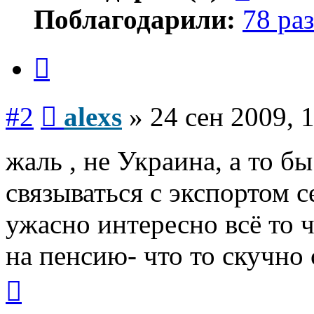
Поблагодарили:
78 раз
Цитата
Сообщение
#2
alexs
»
24 сен 2009, 
жаль , не Украина, а то б
связываться с экспортом 
ужасно интересно всё то ч
на пенсию- что то скучно с
Вернуться
к
началу