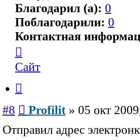
Благодарил (а):
0
Поблагодарили:
0
Контактная информац
Контактная
информация
пользователя
Profilit
Сайт
Цитата
Сообщение
#8
Profilit
»
05 окт 2009
Отправил адрес электронк
Вернуться