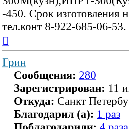
300М(кузн),ИПРТ-300(Куз
-450. Срок изготовления н
тел.конт 8-922-685-06-53.
Вернуться
к
началу
Грин
Сообщения:
280
Зарегистрирован:
11 и
Откуда:
Санкт Петербу
Благодарил (а):
1 раз
Поблагодарили:
4 раза