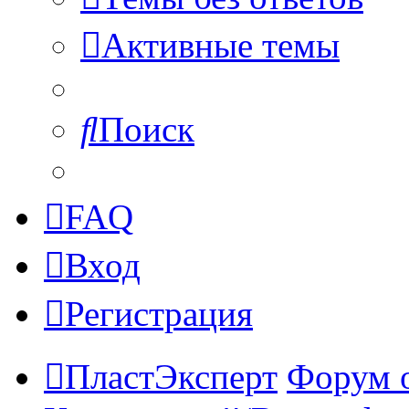
Активные темы
Поиск
FAQ
Вход
Регистрация
ПластЭксперт
Форум 