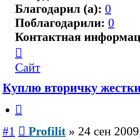
Благодарил (а):
0
Поблагодарили:
0
Контактная информац
Контактная
информация
пользователя
Profilit
Сайт
Куплю вторичку жестк
Цитата
Сообщение
#1
Profilit
»
24 сен 2009