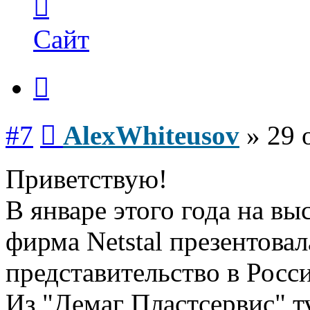
информация
пользователя
AlexWhiteusov
Сайт
Цитата
Сообщение
#7
AlexWhiteusov
»
29 
Приветствую!
В январе этого года на в
фирма Netstal презенто
представительство в Росс
Из "Демаг Пластсервис" 