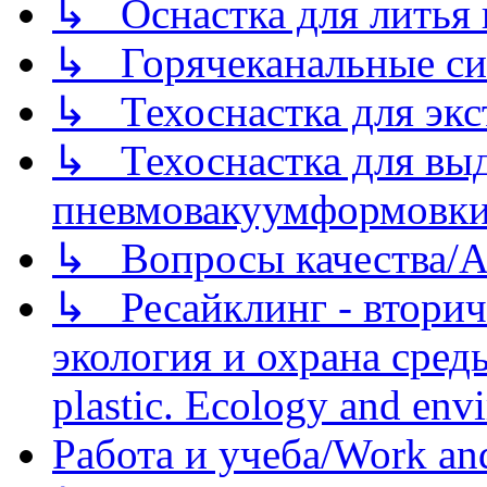
↳ Оснастка для литья 
↳ Горячеканальные си
↳ Техоснастка для экс
↳ Техоснастка для вы
пневмовакуумформовк
↳ Вопросы качества/Abo
↳ Ресайклинг - вторич
экология и охрана среды/
plastic. Ecology and env
Работа и учеба/Work an