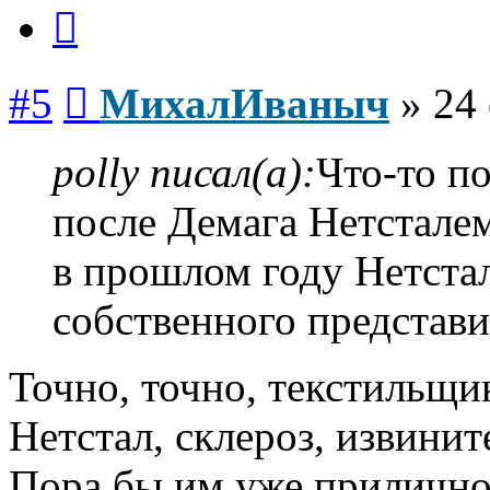
Цитата
Сообщение
#5
МихалИваныч
»
24 
polly писал(а):
Что-то п
после Демага Нетсталем
в прошлом году Нетста
собственного представи
Точно, точно, текстильщи
Нетстал, склероз, извинит
Пора бы им уже приличное