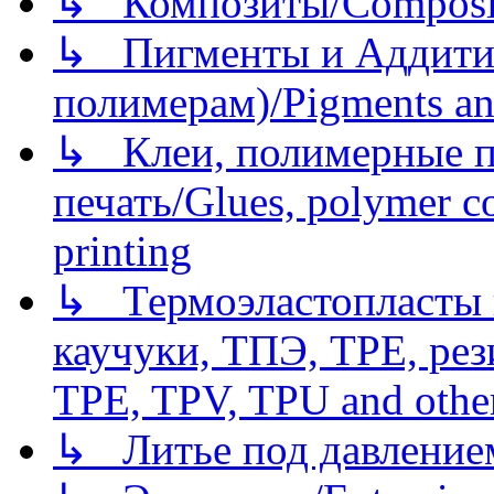
↳ Композиты/Сomposite
↳ Пигменты и Аддитив
полимерам)/Pigments an
↳ Клеи, полимерные по
печать/Glues, polymer co
printing
↳ Термоэластопласты и
каучуки, ТПЭ, TPE, рез
TPE, TPV, TPU and other
↳ Литье под давлением/