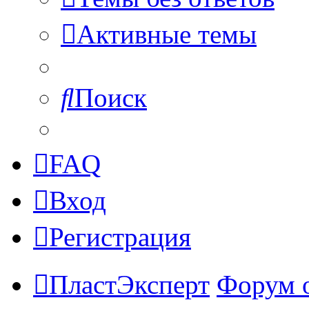
Активные темы
Поиск
FAQ
Вход
Регистрация
ПластЭксперт
Форум 