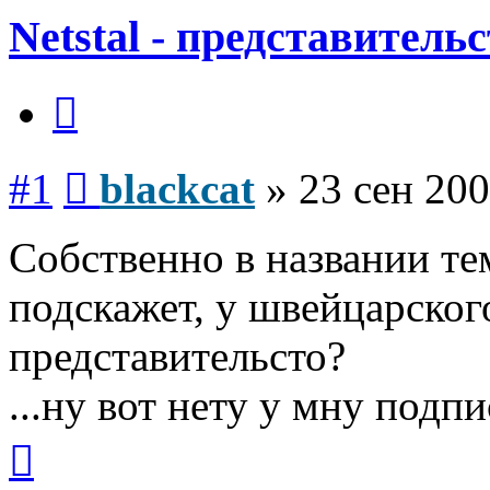
Netstal - представитель
Цитата
Сообщение
#1
blackcat
»
23 сен 200
Собственно в названии те
подскажет, у швейцарского
представительсто?
...ну вот нету у мну подпис
Вернуться
к
началу