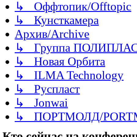
↳ Оффтопик/Offtopic
↳ Кунсткамера
Архив/Archive
↳ Группа ПОЛИПЛА
↳ Новая Орбита
↳ ILMA Technology
↳ Руспласт
↳ Jonwai
↳ ПОРТМОЛД/PORT
Кто сейчас на конфере