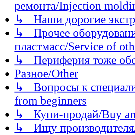
ремонта/Injection moldin
↳ Наши дорогие экстру
↳ Прочее оборудовани
пластмасс/Service of oth
↳ Периферия тоже обору
Разное/Other
↳ Вопросы к специали
from beginners
↳ Купи-продай/Buy and
↳ Ищу производителя/