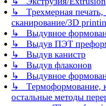
↳ Экструзия/Extrusion
↳ Трехмерная печать,
сканирование/3D printin
↳ Выдувное формован
↳ Выдув ПЭТ префор
↳ Выдув канистр
↳ Выдув флаконов
↳ Выдувное формован
↳ Термоформование, ка
остальные методы пере