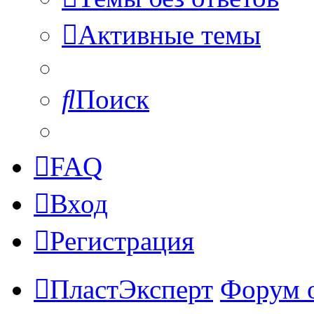
Активные темы
Поиск
FAQ
Вход
Регистрация
ПластЭксперт
Форум 