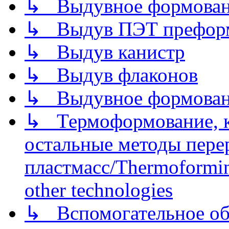
↳ Выдувное формован
↳ Выдув ПЭТ префор
↳ Выдув канистр
↳ Выдув флаконов
↳ Выдувное формован
↳ Термоформование, ка
остальные методы пере
пластмасс/Thermoforming
other technologies
↳ Вспомогательное об