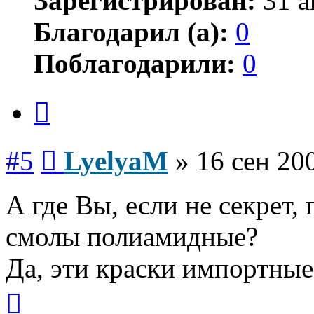
Зарегистрирован:
31 а
Благодарил (а):
0
Поблагодарили:
0
Цитата
Сообщение
#5
LyelyaM
»
16 сен 20
А где Вы, если не секрет,
смолы полиамидные?
Да, эти краски импортные
Вернуться
к