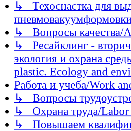
↳ Техоснастка для вы
пневмовакуумформовк
↳ Вопросы качества/Abo
↳ Ресайклинг - вторич
экология и охрана среды/
plastic. Ecology and env
Работа и учеба/Work an
↳ Вопросы трудоустрой
↳ Охрана труда/Labor p
↳ Повышаем квалификац