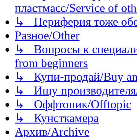
пластмасс/Service of oth
↳ Периферия тоже обору
Разное/Other
↳ Вопросы к специали
from beginners
↳ Купи-продай/Buy and
↳ Ищу производителя/
↳ Оффтопик/Offtopic
↳ Кунсткамера
Архив/Archive