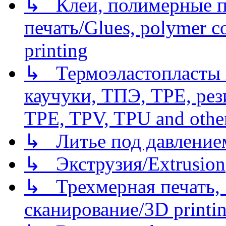
↳ Клеи, полимерные по
печать/Glues, polymer co
printing
↳ Термоэластопласты и
каучуки, ТПЭ, TPE, рез
TPE, TPV, TPU and other
↳ Литье под давлением/
↳ Экструзия/Extrusion
↳ Трехмерная печать,
сканирование/3D printin