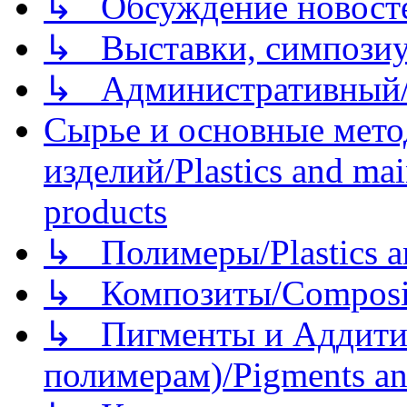
↳ Обсуждение новостей
↳ Выставки, симпозиу
↳ Административный/
Сырье и основные мето
изделий/Plastics and mai
products
↳ Полимеры/Plastics a
↳ Композиты/Сomposite
↳ Пигменты и Аддитив
полимерам)/Pigments an