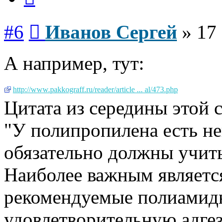
Сообщение
#6
Иванов Сергей
»
17 
А например, тут:
http://www.pakkograff.ru/reader/article ... al/473.php
Цитата из середины этой 
"У полипропилена есть не
обязательно должны учиты
Наиболее важным является
рекомендуемые полиамидн
удовлетворительную адгез