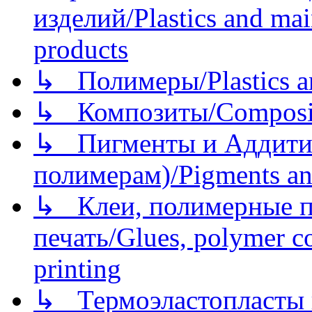
изделий/Plastics and mai
products
↳ Полимеры/Plastics a
↳ Композиты/Сomposite
↳ Пигменты и Аддитив
полимерам)/Pigments an
↳ Клеи, полимерные по
печать/Glues, polymer co
printing
↳ Термоэластопласты и