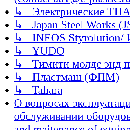
↳ Электрические ТПА
↳ Japan Steel Works (
↳ INEOS Styrolution
↳ YUDO
↳ Тимити молдс энд п
↳ Пластмаш (ФПМ)
↳ Tahara
О вопросах эксплуатаци
обслуживании оборудова
and maitenance of equip