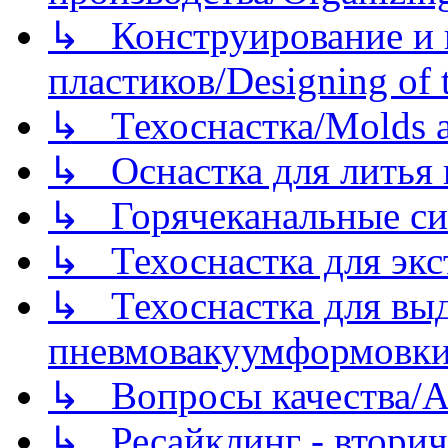
↳ Конструирование и п
пластиков/Designing of t
↳ Техоснастка/Molds a
↳ Оснастка для литья 
↳ Горячеканальные си
↳ Техоснастка для экс
↳ Техоснастка для вы
пневмовакуумформовк
↳ Вопросы качества/Abo
↳ Ресайклинг - вторич