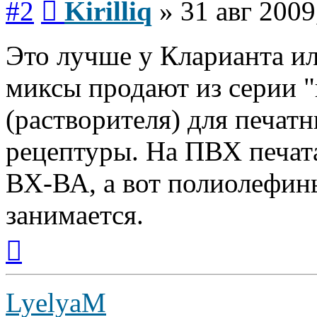
#2
Kirilliq
»
31 авг 2009
Это лучше у Кларианта ил
миксы продают из серии "
(растворителя) для печат
рецептуры. На ПВХ печат
ВХ-ВА, а вот полиолефины
занимается.
Вернуться
к
началу
LyelyaM