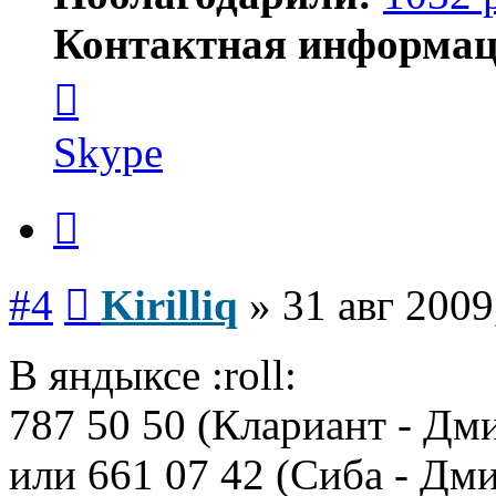
Контактная информац
Контактная
информация
пользователя
Kirilliq
Skype
Цитата
Сообщение
#4
Kirilliq
»
31 авг 2009
В яндыксе :roll:
787 50 50 (Клариант - Дм
или 661 07 42 (Сиба - Дм