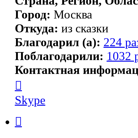
Страна, Регион, Облас
Город:
Москва
Откуда:
из сказки
Благодарил (а):
224 ра
Поблагодарили:
1032 
Контактная информац
Контактная
информация
пользователя
Kirilliq
Skype
Цитата
Сообщение