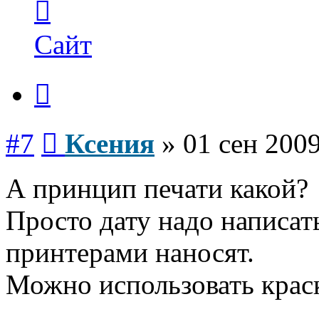
информация
пользователя
Ксения
Сайт
Цитата
Сообщение
#7
Ксения
»
01 сен 2009
А принцип печати какой?
Просто дату надо написа
принтерами наносят.
Можно использовать краск