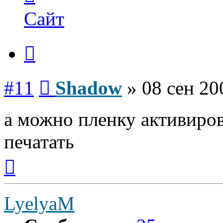
пользователя
Shadow
Сайт
Цитата
Сообщение
#11
Shadow
»
08 сен 20
а можно пленку активиро
печатать
Вернуться
к
началу
LyelyaM