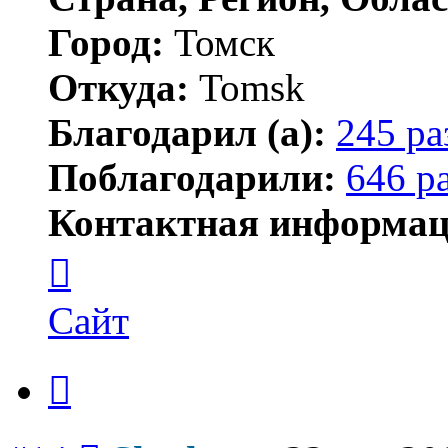
Город:
Томск
Откуда:
Tomsk
Благодарил (а):
245 ра
Поблагодарили:
646 р
Контактная информац
Контактная
информация
пользователя
Shadow
Сайт
Цитата
Сообщение