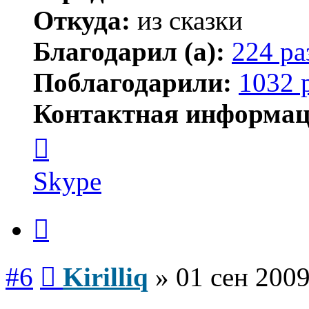
Откуда:
из сказки
Благодарил (а):
224 ра
Поблагодарили:
1032 
Контактная информац
Контактная
информация
пользователя
Kirilliq
Skype
Цитата
Сообщение
#6
Kirilliq
»
01 сен 2009