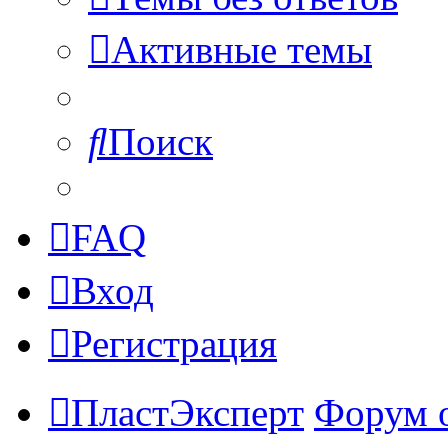
Активные темы
Поиск
FAQ
Вход
Регистрация
ПластЭксперт
Форум 