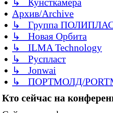
↳ Кунсткамера
Архив/Archive
↳ Группа ПОЛИПЛА
↳ Новая Орбита
↳ ILMA Technology
↳ Руспласт
↳ Jonwai
↳ ПОРТМОЛД/PORT
Кто сейчас на конфере