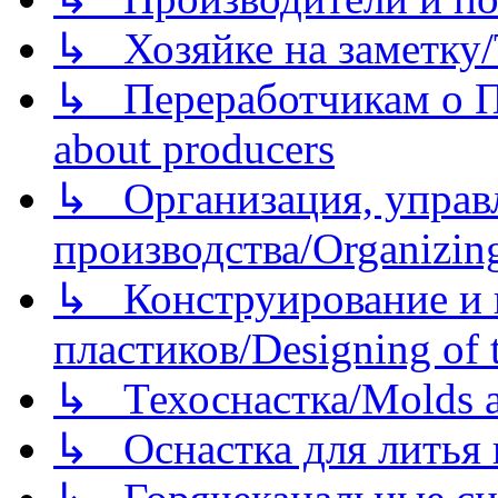
↳ Хозяйке на заметку/T
↳ Переработчикам о Пе
about producers
↳ Организация, управл
производства/Organizing
↳ Конструирование и п
пластиков/Designing of t
↳ Техоснастка/Molds a
↳ Оснастка для литья 