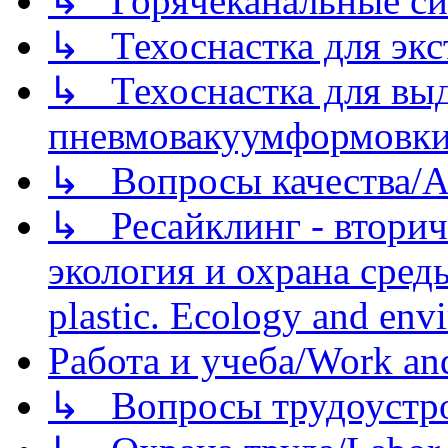
↳ Горячеканальные си
↳ Техоснастка для экс
↳ Техоснастка для вы
пневмовакуумформовк
↳ Вопросы качества/Abo
↳ Ресайклинг - вторич
экология и охрана среды/
plastic. Ecology and env
Работа и учеба/Work an
↳ Вопросы трудоустрой