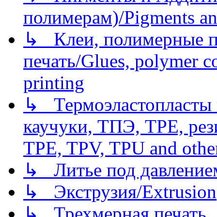
полимерам)/Pigments an
↳ Клеи, полимерные по
печать/Glues, polymer co
printing
↳ Термоэластопласты и
каучуки, ТПЭ, TPE, рез
TPE, TPV, TPU and other
↳ Литье под давлением/
↳ Экструзия/Extrusion
↳ Трехмерная печать,