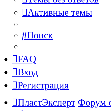
Активные темы
Поиск
FAQ
Вход
Регистрация
ПластЭксперт
Форум 