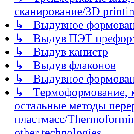
сканирование/3D printin
↳ Выдувное формован
↳ Выдув ПЭТ префор
↳ Выдув канистр
↳ Выдув флаконов
↳ Выдувное формован
↳ Термоформование, ка
остальные методы пере
пластмасс/Thermoforming
other technologies