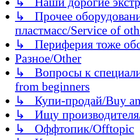
↳ Наши дорогие экстру
↳ Прочее оборудовани
пластмасс/Service of oth
↳ Периферия тоже обору
Разное/Other
↳ Вопросы к специали
from beginners
↳ Купи-продай/Buy and
↳ Ищу производителя/
↳ Оффтопик/Offtopic