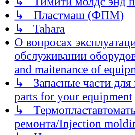
↳ Тимити молдс энд п
↳ Пластмаш (ФПМ)
↳ Tahara
О вопросах эксплуатаци
обслуживании оборудова
and maitenance of equip
↳ Запасные части для 
parts for your equipment
↳ Термопластавтоматы 
ремонта/Injection moldin