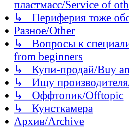
пластмасс/Service of oth
↳ Периферия тоже обору
Разное/Other
↳ Вопросы к специали
from beginners
↳ Купи-продай/Buy and
↳ Ищу производителя/
↳ Оффтопик/Offtopic
↳ Кунсткамера
Архив/Archive