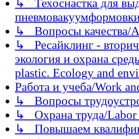
↳ Техоснастка для вы
пневмовакуумформовк
↳ Вопросы качества/Abo
↳ Ресайклинг - вторич
экология и охрана среды/
plastic. Ecology and env
Работа и учеба/Work an
↳ Вопросы трудоустрой
↳ Охрана труда/Labor p
↳ Повышаем квалификац