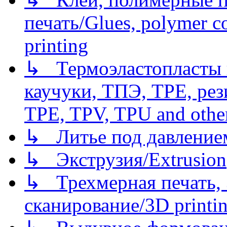
печать/Glues, polymer co
printing
↳ Термоэластопласты и
каучуки, ТПЭ, TPE, рез
TPE, TPV, TPU and other
↳ Литье под давлением/
↳ Экструзия/Extrusion
↳ Трехмерная печать,
сканирование/3D printin