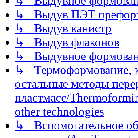
↳ Выдувное формован
↳ Выдув ПЭТ префор
↳ Выдув канистр
↳ Выдув флаконов
↳ Выдувное формован
↳ Термоформование, ка
остальные методы пере
пластмасс/Thermoforming
other technologies
↳ Вспомогательное об