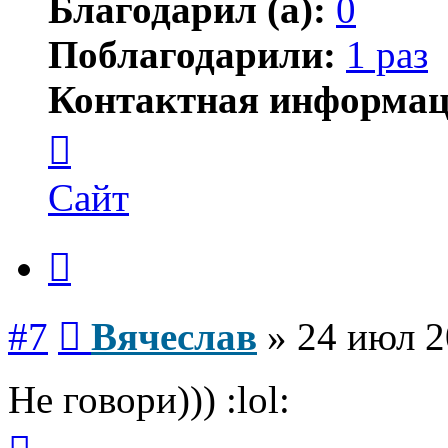
Благодарил (а):
0
Поблагодарили:
1 раз
Контактная информац
Контактная
информация
пользователя
Вячеслав
Сайт
Цитата
Сообщение
#7
Вячеслав
»
24 июл 2
Не говори))) :lol:
Вернуться
к