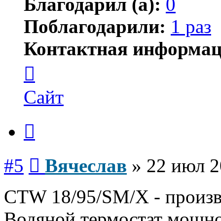
Благодарил (а):
0
Поблагодарили:
1 раз
Контактная информац
Контактная
информация
пользователя
Вячеслав
Сайт
Цитата
Сообщение
#5
Вячеслав
»
22 июл 2
CTW 18/95/SM/X - произво
Водяной термостат мощно