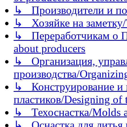
↳ Производители и по
↳ Хозяйке на заметку/T
↳ Переработчикам о Пе
about producers
↳ Организация, управл
производства/Organizing
↳ Конструирование и п
пластиков/Designing of t
↳ Техоснастка/Molds a
↳ Оснастка для литья 