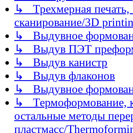
↳ Трехмерная печать,
сканирование/3D printin
↳ Выдувное формован
↳ Выдув ПЭТ префор
↳ Выдув канистр
↳ Выдув флаконов
↳ Выдувное формован
↳ Термоформование, ка
остальные методы пере
пластмасс/Thermoforming