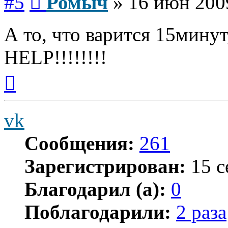
#5
Ромыч
»
16 июн 200
А то, что варится 15минут
HELP!!!!!!!!
Вернуться
к
началу
vk
Сообщения:
261
Зарегистрирован:
15 с
Благодарил (а):
0
Поблагодарили:
2 раза