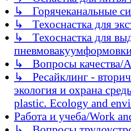
↳ Горячеканальные си
↳ Техоснастка для экс
↳ Техоснастка для вы
пневмовакуумформовк
↳ Вопросы качества/Abo
↳ Ресайклинг - вторич
экология и охрана среды/
plastic. Ecology and env
Работа и учеба/Work an
↳ Вопросы трудоустрой