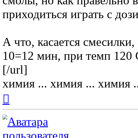
смолы, но как правельно 
приходиться играть с доз
А что, касается смесилки
10=12 мин, при темп 120 
[/url]
химия ... химия ... химия ..
Вернуться
к
началу