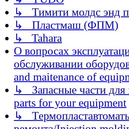
↳ Тимити молдс энд п
↳ Пластмаш (ФПМ)
↳ Tahara
О вопросах эксплуатаци
обслуживании оборудова
and maitenance of equip
↳ Запасные части для 
parts for your equipment
↳ Термопластавтоматы 
ремонта/Injection moldin