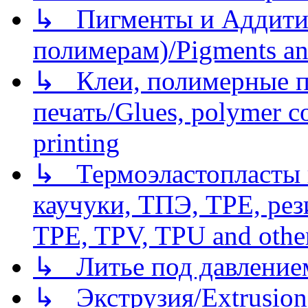
↳ Пигменты и Аддитив
полимерам)/Pigments an
↳ Клеи, полимерные по
печать/Glues, polymer co
printing
↳ Термоэластопласты и
каучуки, ТПЭ, TPE, рез
TPE, TPV, TPU and other
↳ Литье под давлением/
↳ Экструзия/Extrusion