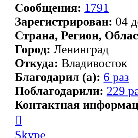
Сообщения:
1791
Зарегистрирован:
04 д
Страна, Регион, Облас
Город:
Ленинград
Откуда:
Владивосток
Благодарил (а):
6 раз
Поблагодарили:
229 р
Контактная информац
Контактная
информация
пользователя
новичёк
Skype