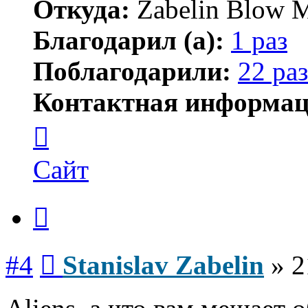
Откуда:
Zabelin Blow M
Благодарил (а):
1 раз
Поблагодарили:
22 раз
Контактная информац
Контактная
информация
пользователя
Stanislav
Сайт
Zabelin
Цитата
Сообщение
#4
Stanislav Zabelin
»
2