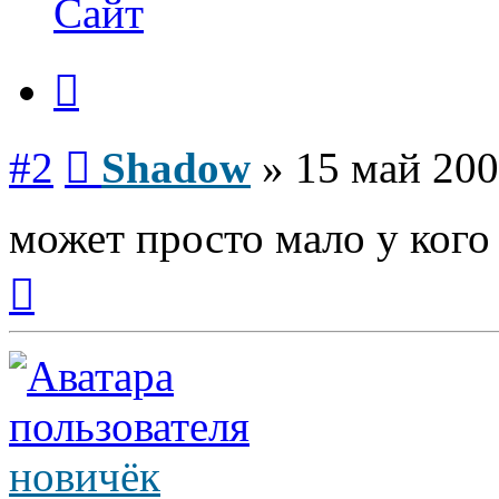
Сайт
Цитата
Сообщение
#2
Shadow
»
15 май 200
может просто мало у кого 
Вернуться
к
началу
новичёк