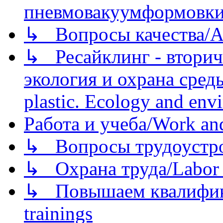
пневмовакуумформовк
↳ Вопросы качества/Abo
↳ Ресайклинг - вторич
экология и охрана среды/
plastic. Ecology and env
Работа и учеба/Work an
↳ Вопросы трудоустрой
↳ Охрана труда/Labor p
↳ Повышаем квалификац
trainings