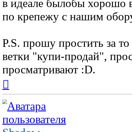
в идеале былобы хорошо 
по крепежу с нашим обор
P.S. прошу простить за т
ветки "купи-продай", про
просматривают :D.
Вернуться
к
началу