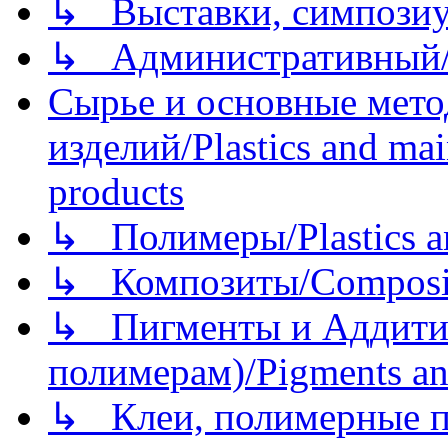
↳ Выставки, симпозиу
↳ Административный/
Сырье и основные мето
изделий/Plastics and mai
products
↳ Полимеры/Plastics a
↳ Композиты/Сomposite
↳ Пигменты и Аддитив
полимерам)/Pigments an
↳ Клеи, полимерные по