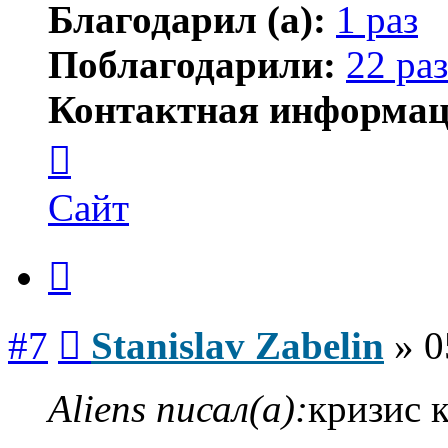
Благодарил (а):
1 раз
Поблагодарили:
22 раз
Контактная информац
Контактная
информация
пользователя
Stanislav
Сайт
Zabelin
Цитата
Сообщение
#7
Stanislav Zabelin
»
0
Aliens писал(а):
кризис 