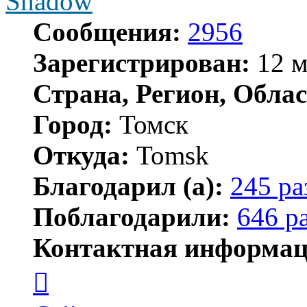
Shadow
Сообщения:
2956
Зарегистрирован:
12 м
Страна, Регион, Облас
Город:
Томск
Откуда:
Tomsk
Благодарил (а):
245 ра
Поблагодарили:
646 р
Контактная информац
Контактная
информация
пользователя
Shadow