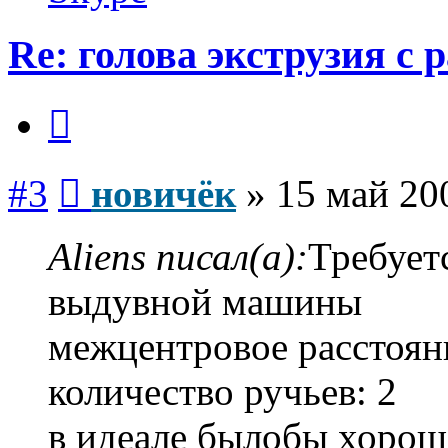
Re: голова экструзия с 
Цитата
Сообщение
#3
новичёк
»
15 май 20
Aliens писал(а):
Требует
выдувной машины
межцентровое расстоян
количество ручьев: 2
в идеале былобы хорош