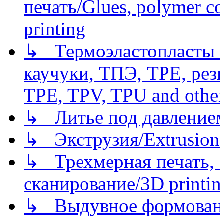
печать/Glues, polymer co
printing
↳ Термоэластопласты и
каучуки, ТПЭ, TPE, рез
TPE, TPV, TPU and other
↳ Литье под давлением/
↳ Экструзия/Extrusion
↳ Трехмерная печать,
сканирование/3D printin
↳ Выдувное формован