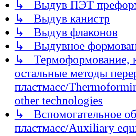
↳ Выдув ПЭТ префор
↳ Выдув канистр
↳ Выдув флаконов
↳ Выдувное формован
↳ Термоформование, ка
остальные методы пере
пластмасс/Thermoforming
other technologies
↳ Вспомогательное об
пластмасс/Auxiliary equi