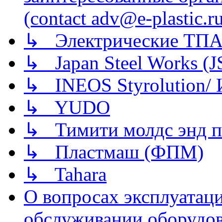
(contact adv@e-plastic.r
↳ Электрические ТПА
↳ Japan Steel Works (
↳ INEOS Styrolution
↳ YUDO
↳ Тимити молдс энд п
↳ Пластмаш (ФПМ)
↳ Tahara
О вопросах эксплуатаци
обслуживании оборудова