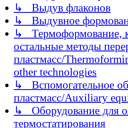
↳ Выдув флаконов
↳ Выдувное формован
↳ Термоформование, ка
остальные методы пере
пластмасс/Thermoforming
other technologies
↳ Вспомогательное об
пластмасс/Auxiliary equi
↳ Оборудование для о
термостатирования