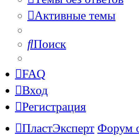
Активные темы
Поиск
FAQ
Вход
Регистрация
ПластЭксперт
Форум 