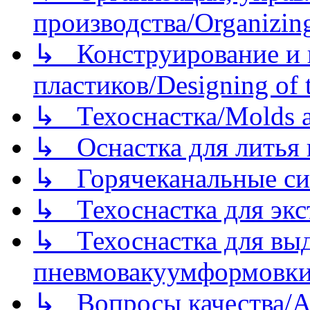
производства/Organizing
↳ Конструирование и п
пластиков/Designing of t
↳ Техоснастка/Molds a
↳ Оснастка для литья 
↳ Горячеканальные си
↳ Техоснастка для экс
↳ Техоснастка для вы
пневмовакуумформовк
↳ Вопросы качества/Abo