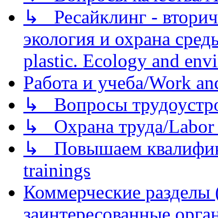
↳ Ресайклинг - вторич
экология и охрана среды/
plastic. Ecology and env
Работа и учеба/Work an
↳ Вопросы трудоустрой
↳ Охрана труда/Labor p
↳ Повышаем квалификац
trainings
Коммерческие разделы 
заинтересованные орга