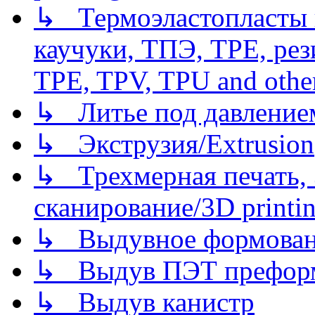
↳ Термоэластопласты и
каучуки, ТПЭ, TPE, рез
TPE, TPV, TPU and other
↳ Литье под давлением/
↳ Экструзия/Extrusion
↳ Трехмерная печать,
сканирование/3D printin
↳ Выдувное формован
↳ Выдув ПЭТ префор
↳ Выдув канистр