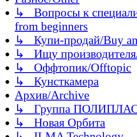
↳ Вопросы к специали
from beginners
↳ Купи-продай/Buy and
↳ Ищу производителя/
↳ Оффтопик/Offtopic
↳ Кунсткамера
Архив/Archive
↳ Группа ПОЛИПЛА
↳ Новая Орбита
↳ ILMA Technology