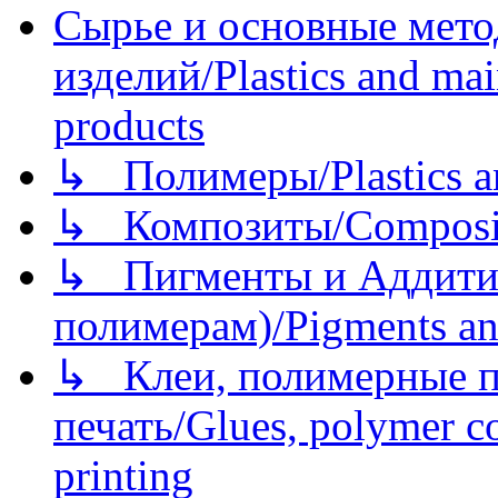
Сырье и основные мето
изделий/Plastics and mai
products
↳ Полимеры/Plastics a
↳ Композиты/Сomposite
↳ Пигменты и Аддитив
полимерам)/Pigments an
↳ Клеи, полимерные по
печать/Glues, polymer co
printing