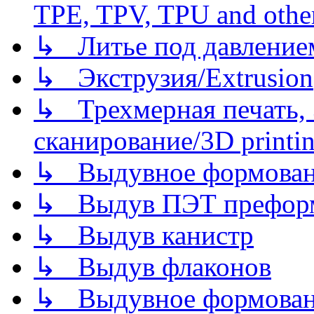
TPE, TPV, TPU and other
↳ Литье под давлением/
↳ Экструзия/Extrusion
↳ Трехмерная печать,
сканирование/3D printin
↳ Выдувное формован
↳ Выдув ПЭТ префор
↳ Выдув канистр
↳ Выдув флаконов
↳ Выдувное формован