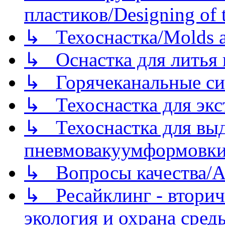
пластиков/Designing of t
↳ Техоснастка/Molds a
↳ Оснастка для литья 
↳ Горячеканальные си
↳ Техоснастка для экс
↳ Техоснастка для вы
пневмовакуумформовк
↳ Вопросы качества/Abo
↳ Ресайклинг - вторич
экология и охрана среды/