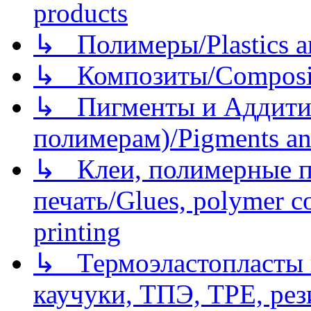
products
↳ Полимеры/Plastics a
↳ Композиты/Сomposite
↳ Пигменты и Аддитив
полимерам)/Pigments an
↳ Клеи, полимерные по
печать/Glues, polymer co
printing
↳ Термоэластопласты и
каучуки, ТПЭ, TPE, рез