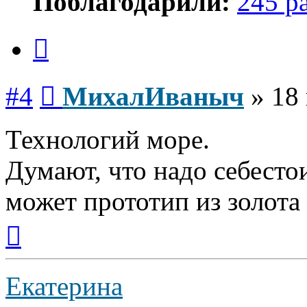
Поблагодарили:
245 р
Цитата
Сообщение
#4
МихалИваныч
»
18
Технологий море.
Думают, что надо себесто
может прототип из золота 
Вернуться
к
началу
Екатерина