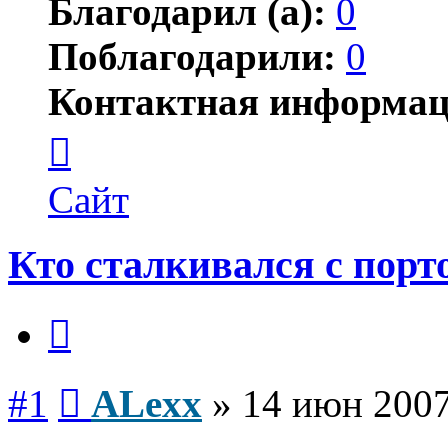
Благодарил (а):
0
Поблагодарили:
0
Контактная информац
Контактная
информация
пользователя
ALexx
Сайт
Кто сталкивался с пор
Цитата
Сообщение
#1
ALexx
»
14 июн 2007