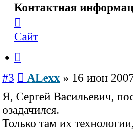
Контактная информац
Контактная
информация
пользователя
ALexx
Сайт
Цитата
Сообщение
#3
ALexx
»
16 июн 2007
Я, Сергей Васильевич, по
озадачился.
Только там их технологии,