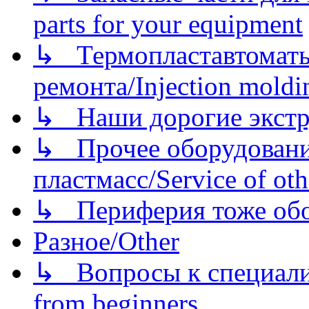
parts for your equipment
↳ Термопластавтоматы 
ремонта/Injection moldin
↳ Наши дорогие экстру
↳ Прочее оборудовани
пластмасс/Service of oth
↳ Периферия тоже обору
Разное/Other
↳ Вопросы к специали
from beginners