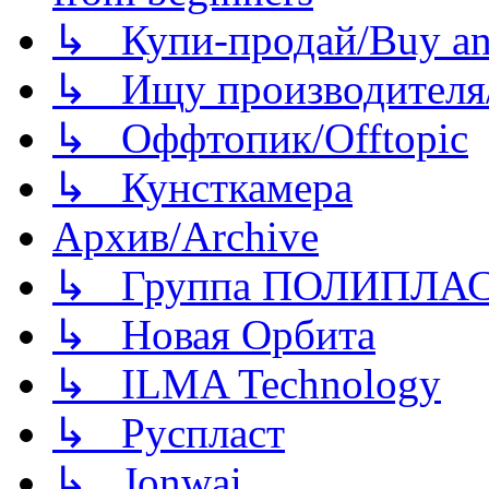
↳ Купи-продай/Buy and
↳ Ищу производителя/
↳ Оффтопик/Offtopic
↳ Кунсткамера
Архив/Archive
↳ Группа ПОЛИПЛА
↳ Новая Орбита
↳ ILMA Technology
↳ Руспласт
↳ Jonwai