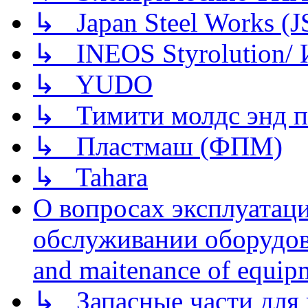
↳ Japan Steel Works (
↳ INEOS Styrolution
↳ YUDO
↳ Тимити молдс энд п
↳ Пластмаш (ФПМ)
↳ Tahara
О вопросах эксплуатаци
обслуживании оборудова
and maitenance of equip
↳ Запасные части для 