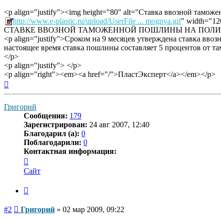
<p align="justify"><img height="80" alt="Ставка ввозной там
http://www.e-plastic.ru/upload/UserFile ... mognya.gif
" width="
СТАВКЕ ВВОЗНОЙ ТАМОЖЕННОЙ ПОШЛИНЫ НА ПОЛИ
<p align="justify">Сроком на 9 месяцев утверждена ставка вв
настоящее время ставка пошлины составляет 5 процентов от та
</p>
<p align="justify"> </p>
<p align="right"><em><a href="/">ПластЭксперт</a></em></p>
Вернуться
к
началу
Григорий
Сообщения:
179
Зарегистрирован:
24 авг 2007, 12:40
Благодарил (а):
0
Поблагодарили:
0
Контактная информация:
Контактная
информация
Сайт
пользователя
Григорий
Цитата
Сообщение
#2
Григорий
»
02 мар 2009, 09:22