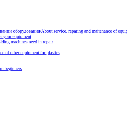
нии оборудования/About service, reparing and maitenance of equi
r your equipment
ing machines need in repair
f other equipment for plastics
m beginners