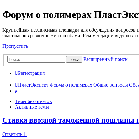
Форум о полимерах ПластЭкс
Крупнейшая независимая площадка для обсуждения вопросов п
эластомеров различными способами. Рекомендации ведущих с
Пропустить
Расширенный поиск
Поиск
Регистрация
ПластЭксперт
Форум о полимерах
Общие вопросы
Обсу
Поиск
Темы без ответов
Активные темы
Ставка ввозной таможенной пошлины н
Ответить