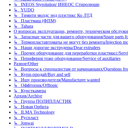
↳ INEOS Styrolution/ ИНЕОС Стиролюшн
↳ YUDO
↳ Тимити молдс энд плэстикс Ко ЛТД
↳ Пластмаш (ФПМ)
↳ Tahara
О вопросах эксплуатации, ремонте, техническом обслужива
↳ Запасные части для вашего оборудования/Spare parts fo
↳ Термопластавтоматы не могут без ремонта/Injection mold
↳ Наши дорогие экструдеры/Dear extruders
↳ Прочее оборудование для переработки пластмасс/Service o
↳ Периферия тоже оборудование/Service of auxiliaries
Разное/Other
↳ Вопросы к специалистам от начинающих/Questions fro
↳ Купи-продай/Buy and sell
↳ Ищу производителя/Manufacturer wanted
↳ Оффтопик/Offtopic
↳ Кунсткамера
Архив/Archive
↳ Группа ПОЛИПЛАСТИК
↳ Новая Орбита
↳ ILMA Technology
↳ Руспласт
↳ Jonwai