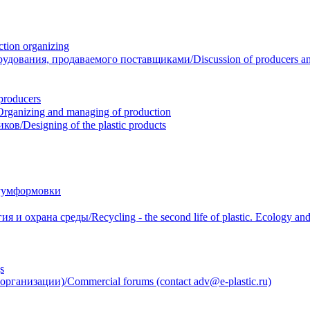
ion organizing
вания, продаваемого поставщиками/Discussion of producers and r
roducers
anizing and managing of production
/Designing of the plastic products
уумформовки
 охрана среды/Recycling - the second life of plastic. Ecology and 
s
анизации)/Commercial forums (contact adv@e-plastic.ru)