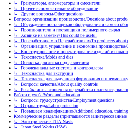
↳ Грануляторы, агломераторы и смесители
↳ Прочее вспомогательное оборудование
↳ Другие вопросы/Other questions
Вопросы организации производства/Questions about product
↳ Обсуждение поставщиков оборудования и самого оборудо
↳ Производители и поставщики полимерного сырья
↳ Хозяйке на заметку/This could be useful
↳ Переработчикам о Переработчиках/To producers about p
↳ Организация, управление и экономика производства/Org
↳ Конструирование и проектирование изделий из пластиков
↳ Техоснастка/Molds and dies
↳ Оснастка для литья под давлением
↳ Горячеканальные системы и контроллеры
↳ Техоснастка для экструзии
↳ Техоснастка для выдувного формования и пневмовак
↳ Вопросы качества/About quality controls
↳ Ресайклинг - вторичная переработка пластмасс, экология и
Работа и учеба/Work and education
↳ Вопросы трудоустройства/Employment questions
↳ Охрана труда/Labor protection
↳ Повышаем квалификацию/Additional education, training
Коммерческие разделы (приглашаются заинтересованные орг
↳ Электрические ТПА Navis
↳ Japan Steel Works (JSW)