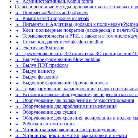
↳ Административный/Admin forum
Сырье и основные методы производства пластиковых изделий/
↳ Полимеры/Plastics and polymers
↳ Композиты/Сomposites materials
↳ Пигменты и Аддитивы (добавки к полимерам)/Pigments
↳ Клеи, полимерные покрытия (лакокраска) и печать/Glues, 
↳ Термоэластопласты и РТИ, а также и в том числе каучук
↳ Литье под давлением/Injection molding
↳ Экструзия/Extrusion
↳ Трехмерная печать, 3D принтеры, 3D сканирование/3D pr
↳ Выдувное формование/Blow molding
↳ Выдув ПЭТ преформ
↳ Выдув канистр
↳ Выдув флаконов
↳ Выдувное формование Прочие вопросы
↳ Термоформование, каландрование, сварка и остальные ме
↳ Вспомогательное оборудование для переработки пластмасс
↳ Оборудование для охлаждения и термостатирования
↳ Оборудование для дробления и измельчения
↳ Оборудование для сушки
↳ Оборудование для хранения, дозирования и подачи сы
↳ Роботы и автоматизация
↳ Устройства измеряющие и контролирующие
↳ Устройства резки, намотки, маркировки и печати