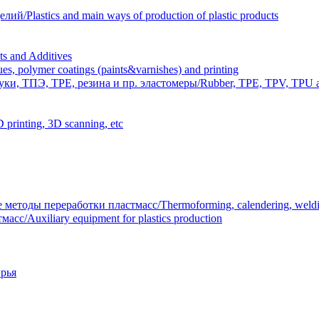
Plastics and main ways of production of plastic products
 and Additives
polymer coatings (paints&varnishes) and printing
и, ТПЭ, TPE, резина и пр. эластомеры/Rubber, TPE, TPV, TPU an
inting, 3D scanning, etc
тоды переработки пластмасс/Thermoforming, calendering, welding
/Auxiliary equipment for plastics production
рья