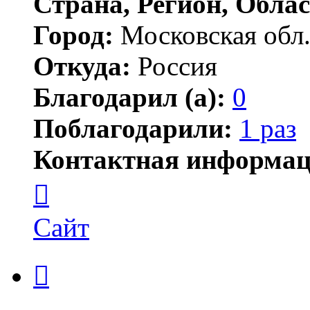
Страна, Регион, Облас
Город:
Московская обл
Откуда:
Россия
Благодарил (а):
0
Поблагодарили:
1 раз
Контактная информац
Контактная
информация
пользователя
ПортМолд
Сайт
Цитата
Сообщение