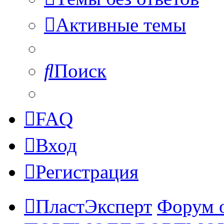
Активные темы
Поиск
FAQ
Вход
Регистрация
ПластЭксперт
Форум 