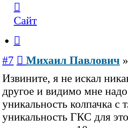
Контактная
информация
пользователя
Михаил
Сайт
Павлович
Цитата
Сообщение
#7
Михаил Павлович
Извините, я не искал ника
другое и видимо мне надо
уникальность колпачка с т
уникальность ГКС для это