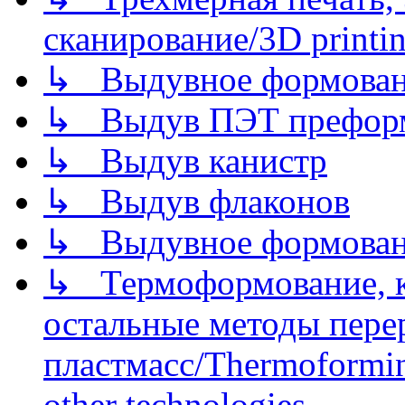
сканирование/3D printin
↳ Выдувное формован
↳ Выдув ПЭТ префор
↳ Выдув канистр
↳ Выдув флаконов
↳ Выдувное формован
↳ Термоформование, ка
остальные методы пере
пластмасс/Thermoforming
other technologies