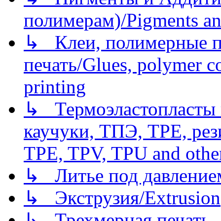
полимерам)/Pigments an
↳ Клеи, полимерные по
печать/Glues, polymer co
printing
↳ Термоэластопласты и
каучуки, ТПЭ, TPE, рез
TPE, TPV, TPU and other
↳ Литье под давлением/
↳ Экструзия/Extrusion
↳ Трехмерная печать,