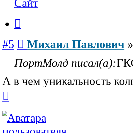
Сайт
Павлович
Цитата
Сообщение
#5
Михаил Павлович
ПортМолд писал(а):
ГК
А в чем уникальность колп
Вернуться
к
началу