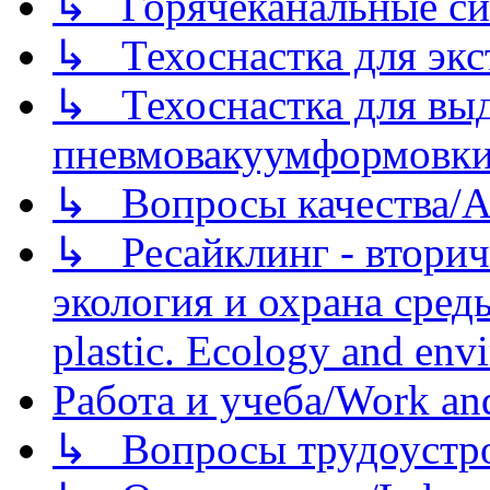
↳ Горячеканальные си
↳ Техоснастка для экс
↳ Техоснастка для вы
пневмовакуумформовк
↳ Вопросы качества/Abo
↳ Ресайклинг - вторич
экология и охрана среды/
plastic. Ecology and env
Работа и учеба/Work an
↳ Вопросы трудоустрой