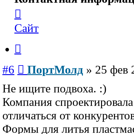
Контактная
информация
пользователя
ПортМолд
Сайт
Цитата
Сообщение
#6
ПортМолд
»
25 фев 
Не ищите подвоха. :)
Компания спроектировала 
отличаться от конкурентов
Формы для литья пластмас