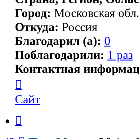
Город:
Московская обл
Откуда:
Россия
Благодарил (а):
0
Поблагодарили:
1 раз
Контактная информац
Контактная
информация
пользователя
ПортМолд
Сайт
Цитата
Сообщение