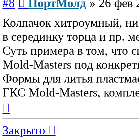
#8
ПортМолд
»
26 фев 
Колпачок хитроумный, ник
в серединку торца и пр. м
Суть примера в том, что с
Mold-Masters под конкрет
Формы для литья пластмас
ГКС Mold-Masters, компл
Вернуться
к
началу
Закрыто