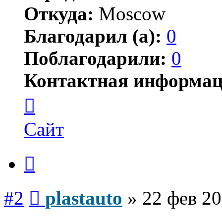
Откуда:
Moscow
Благодарил (а):
0
Поблагодарили:
0
Контактная информац
Контактная
информация
пользователя
plastauto
Сайт
Цитата
Сообщение
#2
plastauto
»
22 фев 20