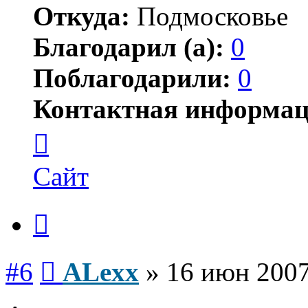
Откуда:
Подмосковье
Благодарил (а):
0
Поблагодарили:
0
Контактная информац
Контактная
информация
пользователя
ALexx
Сайт
Цитата
Сообщение
#6
ALexx
»
16 июн 2007