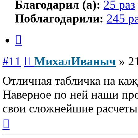
Благодарил (а):
25 раз
Поблагодарили:
245 р
Цитата
Сообщение
#11
МихалИваныч
»
2
Отличная табличка на каж
Наверное по ней наши пр
свои сложнейшие расчеты 
Вернуться
к
началу