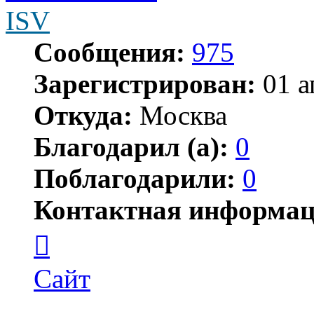
ISV
Сообщения:
975
Зарегистрирован:
01 а
Откуда:
Москва
Благодарил (а):
0
Поблагодарили:
0
Контактная информац
Контактная
информация
пользователя
ISV
Сайт
Цитата