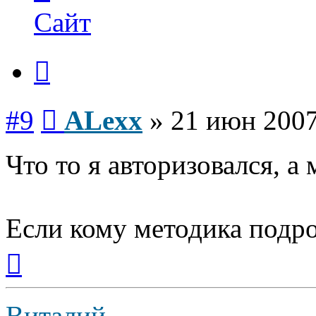
ALexx
Сайт
Цитата
Сообщение
#9
ALexx
»
21 июн 2007
Что то я авторизовался, а 
Если кому методика подр
Вернуться
к
началу
Виталий