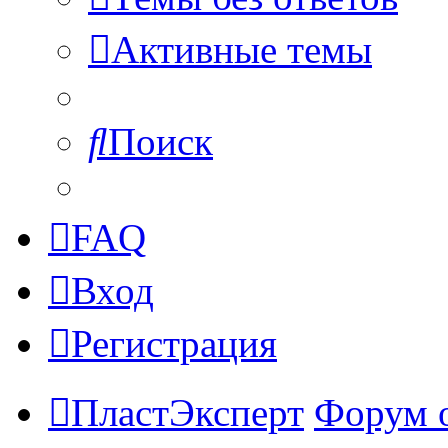
Активные темы
Поиск
FAQ
Вход
Регистрация
ПластЭксперт
Форум 