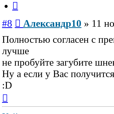
Цитата
Сообщение
#8
Александр10
»
11 но
Полностью согласен с пр
лучше
не пробуйте загубите шне
Ну а если у Вас получитс
:D
Вернуться
к
началу