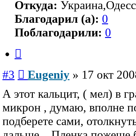
Откуда:
Украина,Одесс
Благодарил (а):
0
Поблагодарили:
0
Цитата
Сообщение
#3
Eugeniy
»
17 окт 200
А этот кальцит, ( мел) в 
микрон , думаю, вполне п
подберете сами, отолкнуть
дальше... Пленка пожеще б