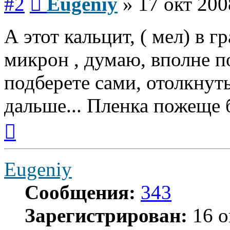
#2
Eugeniy
»
17 окт 200
А этот кальцит, ( мел) в 
микрон , думаю, вполне п
подберете сами, отолкнуть
дальше... Пленка пожеще б
Вернуться
к
началу
Eugeniy
Сообщения:
343
Зарегистрирован:
16 о