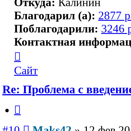
Откуда:
Калинин
Благодарил (а):
2877 р
Поблагодарили:
3246 
Контактная информац
Контактная
информация
пользователя
Maks42
Сайт
Re: Проблема с введен
Цитата
Сообщение
#10
Maks42
»
12 фев 20