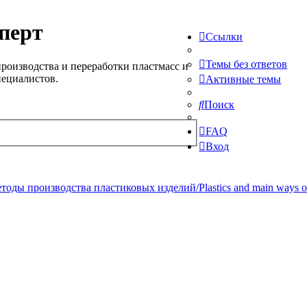
перт
Ссылки
Темы без ответов
роизводства и переработки пластмасс и
пециалистов.
Активные темы
Поиск
FAQ
Вход
ды производства пластиковых изделий/Plastics and main ways of pr