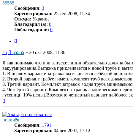
55555
Сообщения:
3
Зарегистрирован:
25 сен 2008, 11:34
Откуда:
Украина
Благодарил (а):
0
Поблагодарили:
0
Цитата
Сообщение
#5
55555
»
20 окт 2008, 11:36
Я так понимаю что при запуске линии обязательно должна быт
вакуумирования.Вытяжка приклеивается к новой трубе и вытяги
1. В первом варианте затравка вытягивается лебёдкой до прот
2. Второй вариант требует иметь комплект труб всех диаметро
3. Третий вариант. Комплект затравок +одна труба минимально
4. Четвёртый вариант. Комплект затравок с коническими пере
гусениц(+10% цены).Возможно четвёртый вариант найболее э
Вернуться
к
началу
новичёк
Сообщения:
1791
Зарегистрирован:
04 дек 2007, 17:12