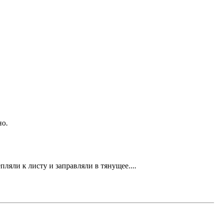
но.
ляли к листу и заправляли в тянущее....