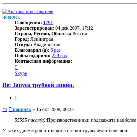
к
началу
новичёк
Сообщения:
1791
Зарегистрирован:
04 дек 2007, 17:12
Страна, Регион, Область:
Россия
Город:
Ленинград
Откуда:
Владивосток
Благодарил (а):
6 раз
Поблагодарили:
229 раз
Контактная информация:
Контактная
информация
Skype
пользователя
новичёк
Re: Запуск трубной линии.
Цитата
Сообщение
#3
новичёк
»
16 окт 2008, 00:23
55555 писал(а):
Производственники подскажите наиболее 
У таких диаметров и толщина стенки трубы будет большой.