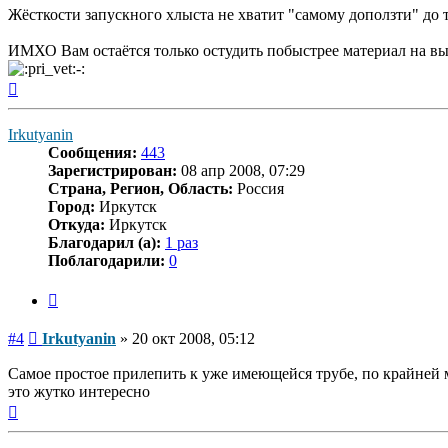
Жёсткости запускного хлыста не хватит "самому доползти" до 
ИМХО Вам остаётся только остудить побыстрее материал на вы
Вернуться
к
началу
Irkutyanin
Сообщения:
443
Зарегистрирован:
08 апр 2008, 07:29
Страна, Регион, Область:
Россия
Город:
Иркутск
Откуда:
Иркутск
Благодарил (а):
1 раз
Поблагодарили:
0
Цитата
Сообщение
#4
Irkutyanin
»
20 окт 2008, 05:12
Самое простое прилепить к уже имеющейся трубе, по крайней м
это жутко интересно
Вернуться
к
началу