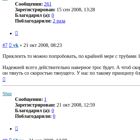
Сообщения:
261
Зарегистрирован:
15 сен 2008, 13:28
Благодарил (а):
0
Поблагодарили:
2 раза
Цитата
Сообщение
#7
vk
»
21 окт 2008, 08:23
Приклеить то можно попробовать, по крайней мере с трубами 11
Надежней всего действительно наверное трос будет. А чтоб ско
он тянуть со скоростью тянущего. У нас по такому принципу б
Вернуться
к
началу
Shur
Сообщения:
1
Зарегистрирован:
21 окт 2008, 12:59
Благодарил (а):
0
Поблагодарили:
0
Цитата
Сообщение