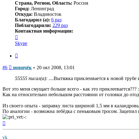
Страна, Регион, Область:
Россия
Город:
Ленинград
Откуда:
Владивосток
Благодарил (а):
6 раз
Поблагодарили:
229 раз
Контактная информация:
Контактная
информация
Skype
пользователя
новичёк
Цитата
Сообщение
#6
новичёк
»
20 окт 2008, 13:01
55555 писал(а):
....Вытяжка приклеивается к новой трубе 
Вот это меня смущает больше всего - как это приклеевается??? :
Как на относительно небольшом расстоянии от головки до отод
Из своего опыта - заправку листа шириной 1,5 мм в каландров
По аналогии - возможна лебёдка с пеньковым тросом. Зацепил 
Вернуться
к
началу
vk