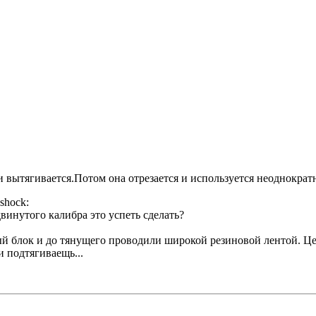
и вытягивается.Потом она отрезается и используется неоднократ
shock:
винутого калибра это успеть сделать?
ый блок и до тянущего проводили широкой резиновой лентой. Цеп
и подтягиваещь...