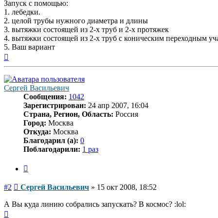
Запуск с помощью:
1. лебедки.
2. целой трубы нужного диаметра и длины
3. вытяжки состоящей из 2-х труб и 2-х протяжек
4. вытяжки состоящей из 2-х труб с коническим переходным у
5. Ваш вариант
Вернуться
к
началу
Сергей Васильевич
Сообщения:
1042
Зарегистрирован:
24 апр 2007, 16:04
Страна, Регион, Область:
Россия
Город:
Москва
Откуда:
Москва
Благодарил (а):
0
Поблагодарили:
1 раз
Цитата
Сообщение
#2
Сергей Васильевич
»
15 окт 2008, 18:52
А Вы куда линию собрались запускать? В космос? :lol:
Вернуться