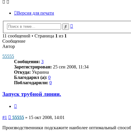
Версия для печати
Расширенный
Поиск
поиск
11 сообщений • Страница
1
из
1
Сообщение
Автор
55555
Сообщения:
3
Зарегистрирован:
25 сен 2008, 11:34
Откуда:
Украина
Благодарил (а):
0
Поблагодарили:
0
Запуск трубной линии.
Цитата
Сообщение
#1
55555
»
15 окт 2008, 14:01
Производственники подскажите наиболее оптимальный способ 