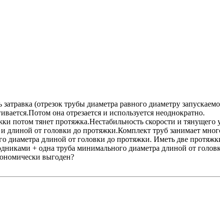
ь затравка (отрезок трубы диаметра равного диаметру запускае
вается.Потом она отрезается и используется неоднократно.
яжки потом тянет протяжка.Нестабильность скорости и тянущего 
в и длиной от головки до протяжки.Комплект труб занимает мног
го диаметра длиной от головки до протяжки. Иметь две протяжк
ходниками + одна труба минимального диаметра длиной от голо
кономически выгоден?