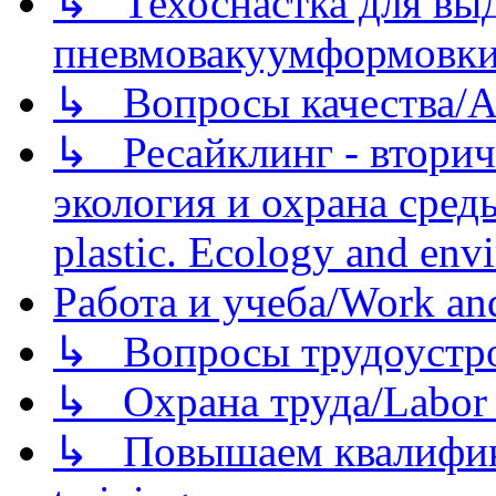
↳ Техоснастка для вы
пневмовакуумформовк
↳ Вопросы качества/Abo
↳ Ресайклинг - вторич
экология и охрана среды/
plastic. Ecology and env
Работа и учеба/Work an
↳ Вопросы трудоустрой
↳ Охрана труда/Labor p
↳ Повышаем квалификац