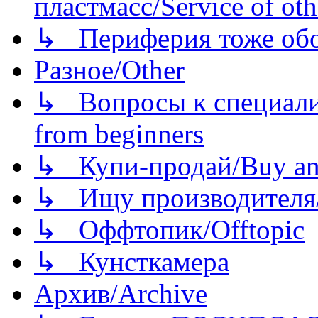
пластмасс/Service of oth
↳ Периферия тоже обору
Разное/Other
↳ Вопросы к специали
from beginners
↳ Купи-продай/Buy and
↳ Ищу производителя/
↳ Оффтопик/Offtopic
↳ Кунсткамера
Архив/Archive