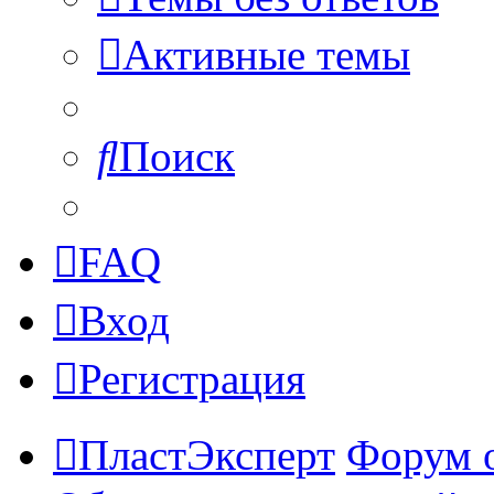
Активные темы
Поиск
FAQ
Вход
Регистрация
ПластЭксперт
Форум 