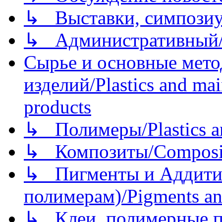
↳ Выставки, симпозиу
↳ Административный/
Сырье и основные мето
изделий/Plastics and mai
products
↳ Полимеры/Plastics a
↳ Композиты/Сomposite
↳ Пигменты и Аддитив
полимерам)/Pigments an
↳ Клеи, полимерные по