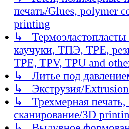
печать/Glues, polymer co
printing
↳ Термоэластопласты и
каучуки, ТПЭ, TPE, рез
TPE, TPV, TPU and other
↳ Литье под давлением/
↳ Экструзия/Extrusion
↳ Трехмерная печать,
сканирование/3D printin
↳ Выдувное формован