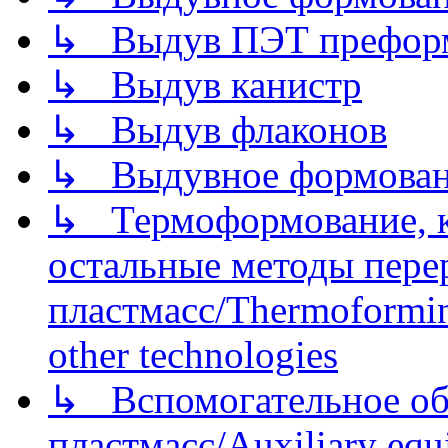
↳ Выдув ПЭТ префор
↳ Выдув канистр
↳ Выдув флаконов
↳ Выдувное формован
↳ Термоформование, ка
остальные методы пере
пластмасс/Thermoforming
other technologies
↳ Вспомогательное об
пластмасс/Auxiliary equi