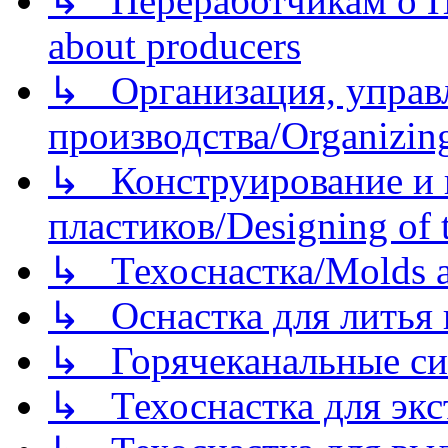
↳ Переработчикам о Пе
about producers
↳ Организация, управл
производства/Organizing
↳ Конструирование и п
пластиков/Designing of t
↳ Техоснастка/Molds a
↳ Оснастка для литья 
↳ Горячеканальные си
↳ Техоснастка для экс