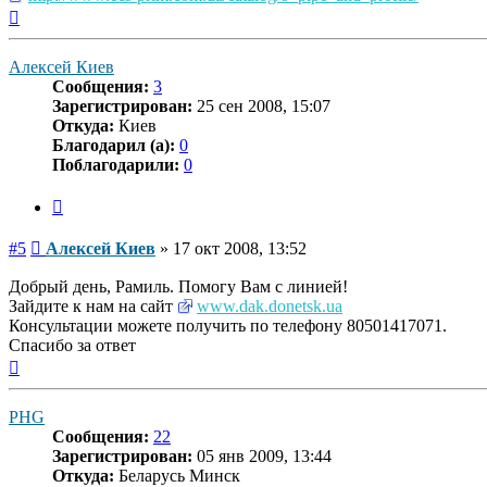
Вернуться
к
началу
Алексей Киев
Сообщения:
3
Зарегистрирован:
25 сен 2008, 15:07
Откуда:
Киев
Благодарил (а):
0
Поблагодарили:
0
Цитата
Сообщение
#5
Алексей Киев
»
17 окт 2008, 13:52
Добрый день, Рамиль. Помогу Вам с линией!
Зайдите к нам на сайт
www.dak.donetsk.ua
Консультации можете получить по телефону 80501417071.
Спасибо за ответ
Вернуться
к
началу
PHG
Сообщения:
22
Зарегистрирован:
05 янв 2009, 13:44
Откуда:
Беларусь Минск