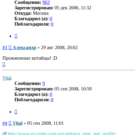
Сообщения:
963
Зарегистрирован:
05 дек 2006, 11:32
Откуда:
Москва
Благодарил (а):
0
Поблагодарили:
0
Цитата
Сообщение
#3
Александр
»
29 авг 2008, 20:02
Прожженные китайцы! :D
Вернуться
к
началу
Vital
Сообщения:
9
Зарегистрирован:
05 сен 2008, 10:59
Благодарил (а):
0
Поблагодарили:
0
Цитата
Сообщение
#4
Vital
»
05 сен 2008, 11:01
http://www.ecs-print.com.ua/catalog/o_pipe_and_profile/