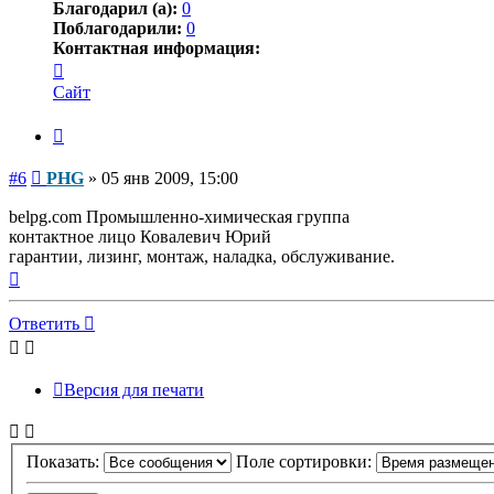
Благодарил (а):
0
Поблагодарили:
0
Контактная информация:
Контактная
информация
Сайт
пользователя
PHG
Цитата
Сообщение
#6
PHG
»
05 янв 2009, 15:00
belpg.com Промышленно-химическая группа
контактное лицо Ковалевич Юрий
гарантии, лизинг, монтаж, наладка, обслуживание.
Вернуться
к
началу
Ответить
Версия для печати
Показать:
Поле сортировки: