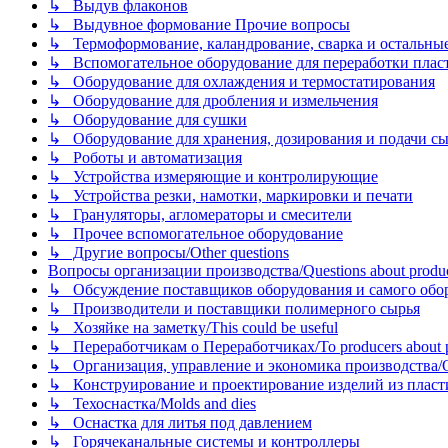
↳ Выдув флаконов
↳ Выдувное формование Прочие вопросы
↳ Термоформование, каландрование, сварка и остальные ме
↳ Вспомогательное оборудование для переработки пластмасс
↳ Оборудование для охлаждения и термостатирования
↳ Оборудование для дробления и измельчения
↳ Оборудование для сушки
↳ Оборудование для хранения, дозирования и подачи сы
↳ Роботы и автоматизация
↳ Устройства измеряющие и контролирующие
↳ Устройства резки, намотки, маркировки и печати
↳ Грануляторы, агломераторы и смесители
↳ Прочее вспомогательное оборудование
↳ Другие вопросы/Other questions
Вопросы организации производства/Questions about product
↳ Обсуждение поставщиков оборудования и самого оборудо
↳ Производители и поставщики полимерного сырья
↳ Хозяйке на заметку/This could be useful
↳ Переработчикам о Переработчиках/To producers about p
↳ Организация, управление и экономика производства/Org
↳ Конструирование и проектирование изделий из пластиков
↳ Техоснастка/Molds and dies
↳ Оснастка для литья под давлением
↳ Горячеканальные системы и контроллеры