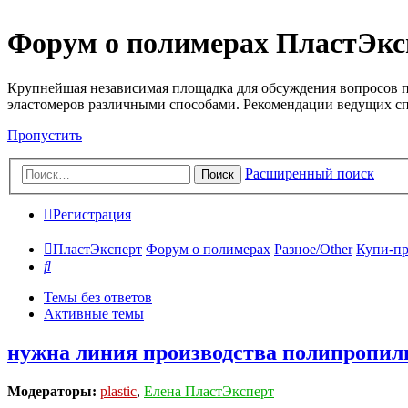
Форум о полимерах ПластЭкс
Крупнейшая независимая площадка для обсуждения вопросов п
эластомеров различными способами. Рекомендации ведущих с
Пропустить
Расширенный поиск
Поиск
Регистрация
ПластЭксперт
Форум о полимерах
Разное/Other
Купи-пр
Поиск
Темы без ответов
Активные темы
нужна линия производства полипропил
Модераторы:
plastic
,
Елена ПластЭксперт