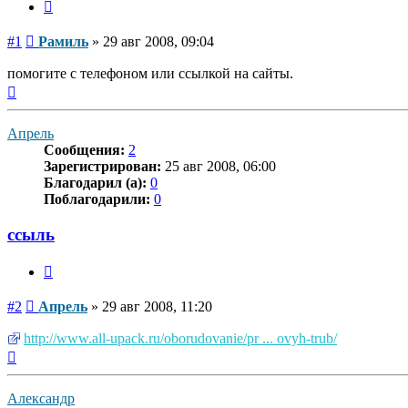
Цитата
Сообщение
#1
Рамиль
»
29 авг 2008, 09:04
помогите с телефоном или ссылкой на сайты.
Вернуться
к
началу
Апрель
Сообщения:
2
Зарегистрирован:
25 авг 2008, 06:00
Благодарил (а):
0
Поблагодарили:
0
ссыль
Цитата
Сообщение
#2
Апрель
»
29 авг 2008, 11:20
http://www.all-upack.ru/oborudovanie/pr ... ovyh-trub/
Вернуться
к
началу
Александр