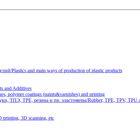
Plastics and main ways of production of plastic products
 and Additives
polymer coatings (paints&varnishes) and printing
и, ТПЭ, TPE, резина и пр. эластомеры/Rubber, TPE, TPV, TPU an
inting, 3D scanning, etc