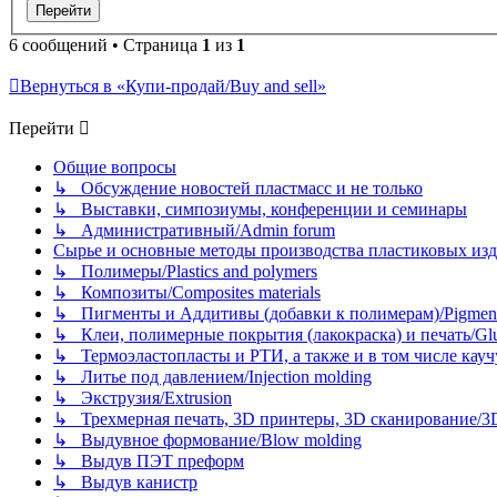
6 сообщений • Страница
1
из
1
Вернуться в «Купи-продай/Buy and sell»
Перейти
Общие вопросы
↳ Обсуждение новостей пластмасс и не только
↳ Выставки, симпозиумы, конференции и семинары
↳ Административный/Admin forum
Сырье и основные методы производства пластиковых изделий/
↳ Полимеры/Plastics and polymers
↳ Композиты/Сomposites materials
↳ Пигменты и Аддитивы (добавки к полимерам)/Pigments
↳ Клеи, полимерные покрытия (лакокраска) и печать/Glues, 
↳ Термоэластопласты и РТИ, а также и в том числе каучук
↳ Литье под давлением/Injection molding
↳ Экструзия/Extrusion
↳ Трехмерная печать, 3D принтеры, 3D сканирование/3D pr
↳ Выдувное формование/Blow molding
↳ Выдув ПЭТ преформ
↳ Выдув канистр