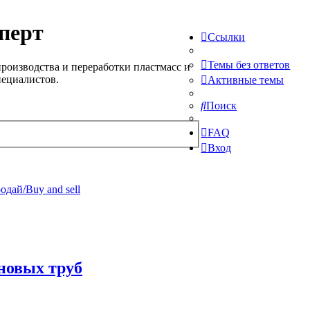
перт
Ссылки
Темы без ответов
роизводства и переработки пластмасс и
пециалистов.
Активные темы
Поиск
FAQ
Вход
одай/Buy and sell
новых труб