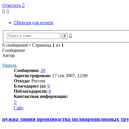
Ответить
Версия для печати
Расширенный
Поиск
поиск
6 сообщений • Страница
1
из
1
Сообщение
Автор
Рамиль
Сообщения:
20
Зарегистрирован:
17 сен 2007, 12:09
Откуда:
Россия
Благодарил (а):
0
Поблагодарили:
0
Контактная информация:
Контактная
информация
Сайт
пользователя
Рамиль
нужна линия производства полипропилновых тр