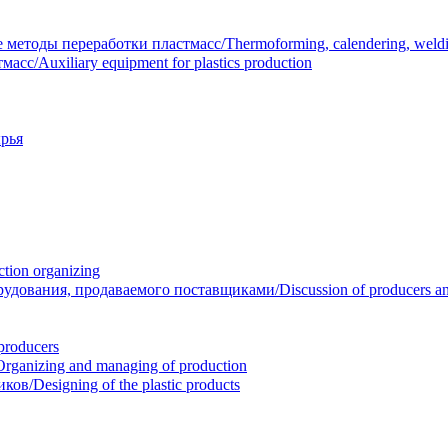
тоды переработки пластмасс/Thermoforming, calendering, welding
/Auxiliary equipment for plastics production
рья
ion organizing
вания, продаваемого поставщиками/Discussion of producers and r
roducers
anizing and managing of production
/Designing of the plastic products