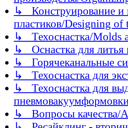
↳ Конструирование и п
пластиков/Designing of t
↳ Техоснастка/Molds a
↳ Оснастка для литья 
↳ Горячеканальные си
↳ Техоснастка для экс
↳ Техоснастка для вы
пневмовакуумформовк
↳ Вопросы качества/Abo
↳ Ресайклинг - вторич