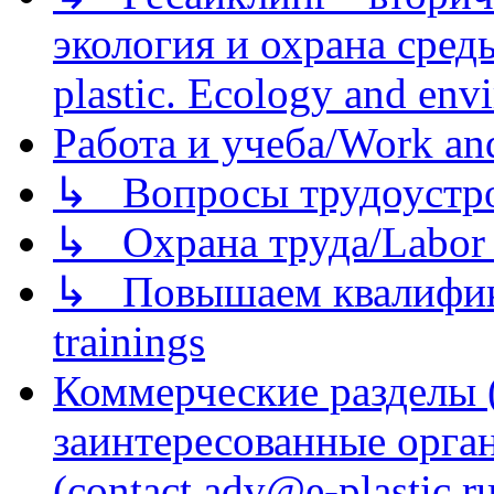
экология и охрана среды/
plastic. Ecology and env
Работа и учеба/Work an
↳ Вопросы трудоустрой
↳ Охрана труда/Labor p
↳ Повышаем квалификац
trainings
Коммерческие разделы 
заинтересованные орга
(contact adv@e-plastic.r