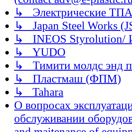
↳ Электрические ТПА
↳ Japan Steel Works (
↳ INEOS Styrolution
↳ YUDO
↳ Тимити молдс энд п
↳ Пластмаш (ФПМ)
↳ Tahara
О вопросах эксплуатаци
обслуживании оборудова
and maitenance of equip