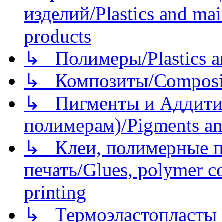
изделий/Plastics and mai
products
↳ Полимеры/Plastics a
↳ Композиты/Сomposite
↳ Пигменты и Аддитив
полимерам)/Pigments an
↳ Клеи, полимерные по
печать/Glues, polymer co
printing
↳ Термоэластопласты и