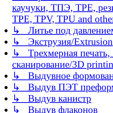
каучуки, ТПЭ, TPE, рез
TPE, TPV, TPU and other
↳ Литье под давлением/
↳ Экструзия/Extrusion
↳ Трехмерная печать,
сканирование/3D printin
↳ Выдувное формован
↳ Выдув ПЭТ префор
↳ Выдув канистр
↳ Выдув флаконов