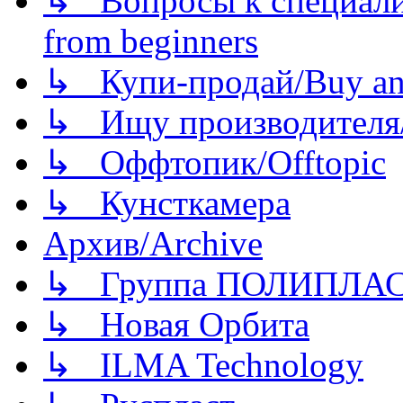
↳ Вопросы к специали
from beginners
↳ Купи-продай/Buy and
↳ Ищу производителя/
↳ Оффтопик/Offtopic
↳ Кунсткамера
Архив/Archive
↳ Группа ПОЛИПЛА
↳ Новая Орбита
↳ ILMA Technology