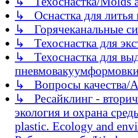
↳ Техоснастка/Molds a
↳ Оснастка для литья 
↳ Горячеканальные си
↳ Техоснастка для экс
↳ Техоснастка для вы
пневмовакуумформовк
↳ Вопросы качества/Abo
↳ Ресайклинг - вторич
экология и охрана среды/
plastic. Ecology and env