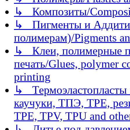
↳ Композиты/Сomposite
↳ Пигменты и Аддитив
полимерам)/Pigments an
↳ Клеи, полимерные по
печать/Glues, polymer co
printing
↳ Термоэластопласты и
каучуки, ТПЭ, TPE, рез
TPE, TPV, TPU and other
↳ Литье под давлением/