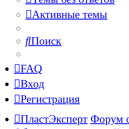
Активные темы
Поиск
FAQ
Вход
Регистрация
ПластЭксперт
Форум 