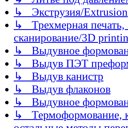
↳ Экструзия/Extrusion
↳ Трехмерная печать,
сканирование/3D printin
↳ Выдувное формован
↳ Выдув ПЭТ префор
↳ Выдув канистр
↳ Выдув флаконов
↳ Выдувное формован
↳ Термоформование, ка
остальные методы пере