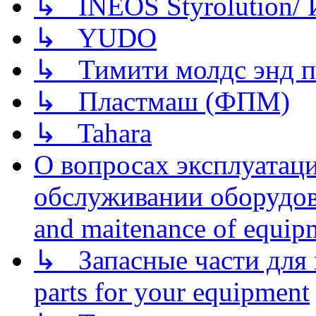
↳ INEOS Styrolution
↳ YUDO
↳ Тимити молдс энд п
↳ Пластмаш (ФПМ)
↳ Tahara
О вопросах эксплуатаци
обслуживании оборудова
and maitenance of equip
↳ Запасные части для 
parts for your equipment