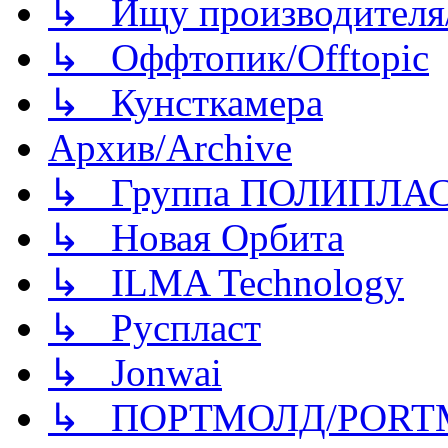
↳ Ищу производителя/
↳ Оффтопик/Offtopic
↳ Кунсткамера
Архив/Archive
↳ Группа ПОЛИПЛА
↳ Новая Орбита
↳ ILMA Technology
↳ Руспласт
↳ Jonwai
↳ ПОРТМОЛД/PORT