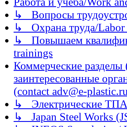
Работа и учеба/Work an
↳ Вопросы трудоустрой
↳ Охрана труда/Labor p
↳ Повышаем квалификац
trainings
Коммерческие разделы 
заинтересованные орга
(contact adv@e-plastic.r
↳ Электрические ТПА
↳ Japan Steel Works (