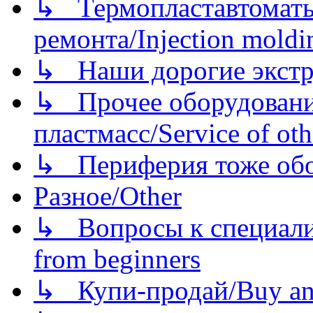
↳ Термопластавтоматы 
ремонта/Injection moldin
↳ Наши дорогие экстру
↳ Прочее оборудовани
пластмасс/Service of oth
↳ Периферия тоже обору
Разное/Other
↳ Вопросы к специали
from beginners
↳ Купи-продай/Buy and