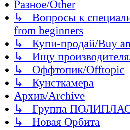
Разное/Other
↳ Вопросы к специали
from beginners
↳ Купи-продай/Buy and
↳ Ищу производителя/
↳ Оффтопик/Offtopic
↳ Кунсткамера
Архив/Archive
↳ Группа ПОЛИПЛА
↳ Новая Орбита