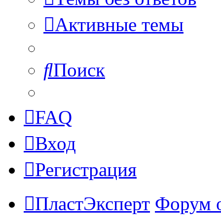
Активные темы
Поиск
FAQ
Вход
Регистрация
ПластЭксперт
Форум 