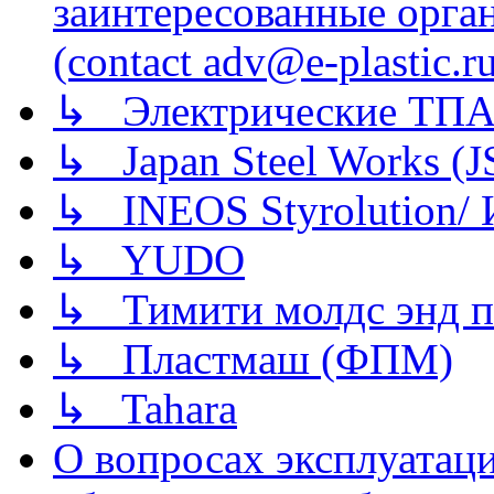
заинтересованные орга
(contact adv@e-plastic.r
↳ Электрические ТПА
↳ Japan Steel Works (
↳ INEOS Styrolution
↳ YUDO
↳ Тимити молдс энд п
↳ Пластмаш (ФПМ)
↳ Tahara
О вопросах эксплуатаци