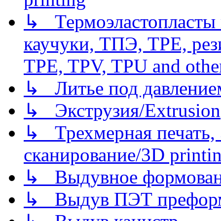
↳ Термоэластопласты и
каучуки, ТПЭ, TPE, рез
TPE, TPV, TPU and other
↳ Литье под давлением/
↳ Экструзия/Extrusion
↳ Трехмерная печать,
сканирование/3D printin
↳ Выдувное формован
↳ Выдув ПЭТ префор