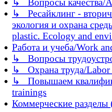
↳ Вопросы качества/Abo
↳ Ресайклинг - вторич
экология и охрана среды/
plastic. Ecology and env
Работа и учеба/Work an
↳ Вопросы трудоустрой
↳ Охрана труда/Labor p
↳ Повышаем квалификац
trainings
Коммерческие разделы 