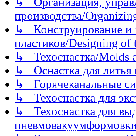
↳ Организация, управл
производства/Organizing
↳ Конструирование и п
пластиков/Designing of t
↳ Техоснастка/Molds a
↳ Оснастка для литья 
↳ Горячеканальные си
↳ Техоснастка для экс
↳ Техоснастка для вы
пневмовакуумформовк