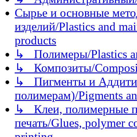
Сырье и основные мето
изделий/Plastics and mai
products
↳ Полимеры/Plastics a
↳ Композиты/Сomposite
↳ Пигменты и Аддитив
полимерам)/Pigments an
↳ Клеи, полимерные по
печать/Glues, polymer co
printing