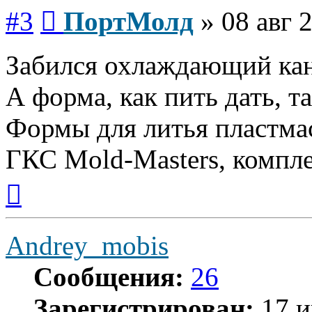
Сообщение
#3
ПортМолд
»
08 авг 
Забился охлаждающий кан
А форма, как пить дать, т
Формы для литья пластмас
ГКС Mold-Masters, компл
Вернуться
к
началу
Andrey_mobis
Сообщения:
26
Зарегистрирован:
17 и