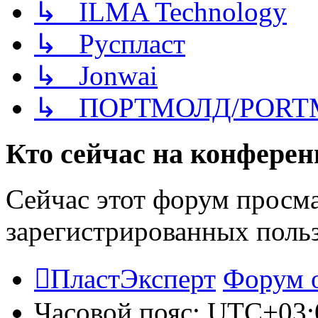
↳ ILMA Technology
↳ Руспласт
↳ Jonwai
↳ ПОРТМОЛД/PORT
Кто сейчас на конфере
Сейчас этот форум просма
зарегистрированных польз
ПластЭксперт
Форум 
Часовой пояс:
UTC+03: