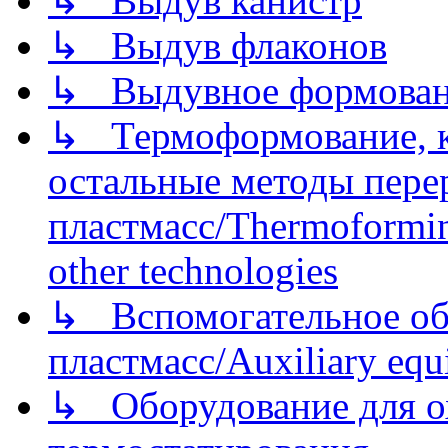
↳ Выдув канистр
↳ Выдув флаконов
↳ Выдувное формован
↳ Термоформование, ка
остальные методы пере
пластмасс/Thermoforming
other technologies
↳ Вспомогательное об
пластмасс/Auxiliary equi
↳ Оборудование для о