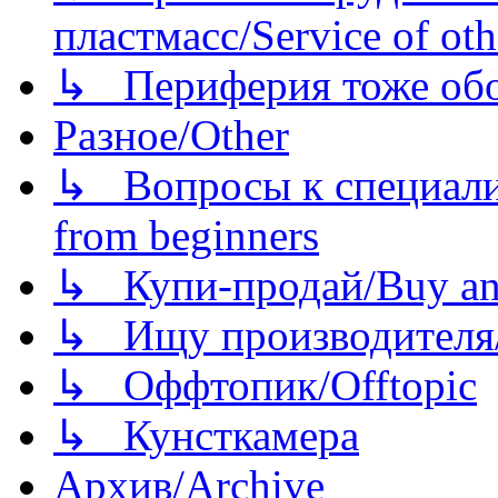
пластмасс/Service of oth
↳ Периферия тоже обору
Разное/Other
↳ Вопросы к специали
from beginners
↳ Купи-продай/Buy and
↳ Ищу производителя/
↳ Оффтопик/Offtopic
↳ Кунсткамера
Архив/Archive