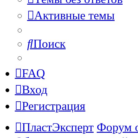
Активные темы
Поиск
FAQ
Вход
Регистрация
ПластЭксперт
Форум 