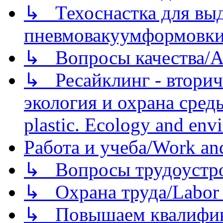
↳ Техоснастка для вы
пневмовакуумформовк
↳ Вопросы качества/Abo
↳ Ресайклинг - вторич
экология и охрана среды/
plastic. Ecology and env
Работа и учеба/Work an
↳ Вопросы трудоустрой
↳ Охрана труда/Labor p
↳ Повышаем квалификац