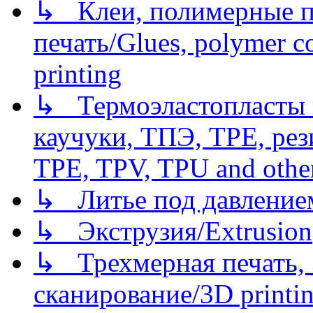
↳ Клеи, полимерные по
печать/Glues, polymer co
printing
↳ Термоэластопласты и
каучуки, ТПЭ, TPE, рез
TPE, TPV, TPU and other
↳ Литье под давлением/
↳ Экструзия/Extrusion
↳ Трехмерная печать,
сканирование/3D printin