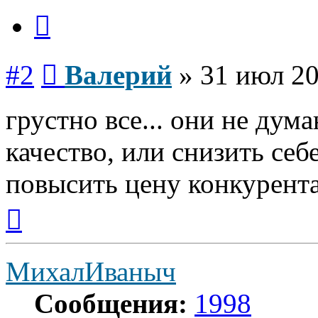
Цитата
Сообщение
#2
Валерий
»
31 июл 20
грустно все... они не дум
качество, или снизить себ
повысить цену конкурентам
Вернуться
к
началу
МихалИваныч
Сообщения:
1998