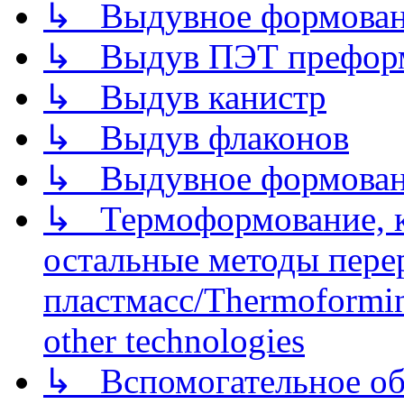
↳ Выдувное формован
↳ Выдув ПЭТ префор
↳ Выдув канистр
↳ Выдув флаконов
↳ Выдувное формован
↳ Термоформование, ка
остальные методы пере
пластмасс/Thermoforming
other technologies
↳ Вспомогательное об