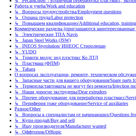
↳ Ресайклинг - вторичная переработка пластмасс, экология и
Работа и учеба/Work and education
↳ Вопросы трудоустройства/Employment questions
↳ Охрана труда/Labor protection
↳ Повышаем квалификацию/Additional education, training
Коммерческие разделы (приглашаются заинтересованные орг
↳ Электрические ТПА Navis
↳ Japan Steel Works (JSW)
↳ INEOS Styrolution/ ИНЕОС Стиролюшн
↳ YUDO
↳ Тимити молдс энд плэстикс Ко ЛТД
↳ Пластмаш (ФПМ)
↳ Tahara
О вопросах эксплуатации, ремонте, техническом обслужива
↳ Запасные части для вашего оборудования/Spare parts fo
↳ Термопластавтоматы не могут без ремонта/Injection mold
↳ Наши дорогие экструдеры/Dear extruders
↳ Прочее оборудование для переработки пластмасс/Service o
↳ Периферия тоже оборудование/Service of auxiliaries
Разное/Other
↳ Вопросы к специалистам от начинающих/Questions fro
↳ Купи-продай/Buy and sell
↳ Ищу производителя/Manufacturer wanted
↳ Оффтопик/Offtopic