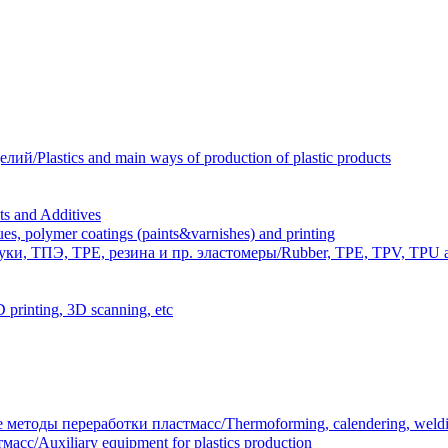
Plastics and main ways of production of plastic products
 and Additives
polymer coatings (paints&varnishes) and printing
и, ТПЭ, TPE, резина и пр. эластомеры/Rubber, TPE, TPV, TPU an
inting, 3D scanning, etc
тоды переработки пластмасс/Thermoforming, calendering, welding
/Auxiliary equipment for plastics production