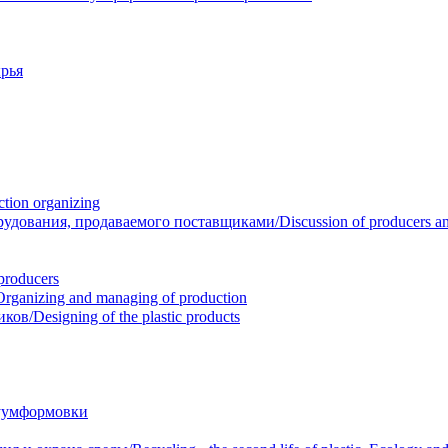
рья
ion organizing
вания, продаваемого поставщиками/Discussion of producers and r
roducers
anizing and managing of production
/Designing of the plastic products
уумформовки