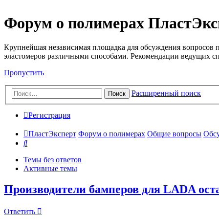
Форум о полимерах ПластЭкс
Крупнейшая независимая площадка для обсуждения вопросов п
эластомеров различными способами. Рекомендации ведущих с
Пропустить
Расширенный поиск
Поиск
Регистрация
ПластЭксперт
Форум о полимерах
Общие вопросы
Обсу
Поиск
Темы без ответов
Активные темы
Производители бамперов для LADA оста
Ответить