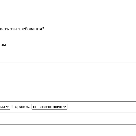
ать эти требования?
ном
Порядок: