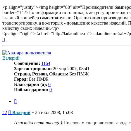
<p align="justify"><img height="88" alt="Производители бамперо
border="1" />По информации источника, к августу производс
главный конвейер самостоятельно. Организация производства 
транспортировку, а во-вторых - повышение качества изделий
качеству своих изделий.</p>
<p align="right"><a href="http://ladaonline.ru">ladaonline.ru</a></
Вернуться
к
началу
Валерий
Сообщения:
1164
Зарегистрирован:
20 мар 2007, 08:41
Страна, Регион, Область:
Без ПМЖ
Город:
Без ПМЖ
Благодарил (а):
0
Поблагодарили:
0
Цитата
Сообщение
#2
Валерий
»
25 июл 2008, 15:08
ПластЭксперт писал(а):
По словам специалистов завода 