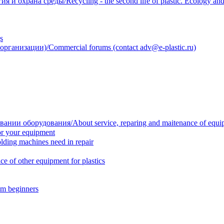
 охрана среды/Recycling - the second life of plastic. Ecology and 
s
анизации)/Commercial forums (contact adv@e-plastic.ru)
нии оборудования/About service, reparing and maitenance of equi
r your equipment
ing machines need in repair
f other equipment for plastics
m beginners