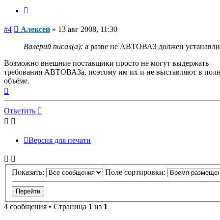
Цитата
Сообщение
#4
Алексей
»
13 авг 2008, 11:30
Валерий писал(а):
а разве не АВТОВАЗ должен устанавлив
Возможно внешние поставщики просто не могут выдержать
требования АВТОВАЗа, поэтому им их и не выставляют в пол
объёме.
Вернуться
к
началу
Ответить
Версия для печати
Показать:
Поле сортировки:
4 сообщения • Страница
1
из
1