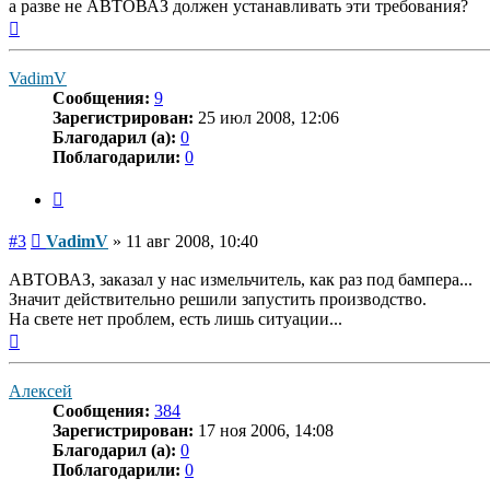
а разве не АВТОВАЗ должен устанавливать эти требования?
Вернуться
к
началу
VadimV
Сообщения:
9
Зарегистрирован:
25 июл 2008, 12:06
Благодарил (а):
0
Поблагодарили:
0
Цитата
Сообщение
#3
VadimV
»
11 авг 2008, 10:40
АВТОВАЗ, заказал у нас измельчитель, как раз под бампера...
Значит действительно решили запустить производство.
На свете нет проблем, есть лишь ситуации...
Вернуться
к
началу
Алексей
Сообщения:
384
Зарегистрирован:
17 ноя 2006, 14:08
Благодарил (а):
0
Поблагодарили:
0