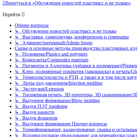
Вернуться в «Обсуждение новостей пластмасс и не только»
Перейти
Общие вопросы
↳ Обсуждение новостей пластмасс и не только
↳ Выставки, симпозиумы, конференции и семинары
↳ Административный/Admin forum
Сырье и основные методы производства пластиковых изделий/
↳ Полимеры/Plastics and polymers
↳ Композиты/Сomposites materials
↳ Пигменты и Аддитивы (добавки к полимерам)/Pigments
↳ Клеи, полимерные покрытия (лакокраска) и печать/Glues, 
↳ Термоэластопласты и РТИ, а также и в том числе каучук
↳ Литье под давлением/Injection molding
↳ Экструзия/Extrusion
↳ Трехмерная печать, 3D принтеры, 3D сканирование/3D pr
↳ Выдувное формование/Blow molding
↳ Выдув ПЭТ преформ
↳ Выдув канистр
↳ Выдув флаконов
↳ Выдувное формование Прочие вопросы
↳ Термоформование, каландрование, сварка и остальные ме
↳ Вспомогательное оборудование для переработки пластмасс