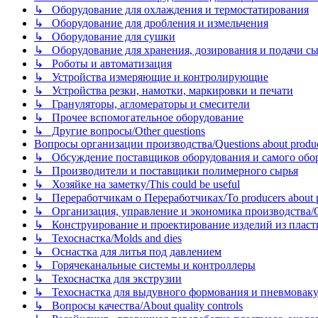
↳ Оборудование для охлаждения и термостатирования
↳ Оборудование для дробления и измельчения
↳ Оборудование для сушки
↳ Оборудование для хранения, дозирования и подачи сы
↳ Роботы и автоматизация
↳ Устройства измеряющие и контролирующие
↳ Устройства резки, намотки, маркировки и печати
↳ Грануляторы, агломераторы и смесители
↳ Прочее вспомогательное оборудование
↳ Другие вопросы/Other questions
Вопросы организации производства/Questions about product
↳ Обсуждение поставщиков оборудования и самого оборудо
↳ Производители и поставщики полимерного сырья
↳ Хозяйке на заметку/This could be useful
↳ Переработчикам о Переработчиках/To producers about p
↳ Организация, управление и экономика производства/Org
↳ Конструирование и проектирование изделий из пластиков
↳ Техоснастка/Molds and dies
↳ Оснастка для литья под давлением
↳ Горячеканальные системы и контроллеры
↳ Техоснастка для экструзии
↳ Техоснастка для выдувного формования и пневмовак
↳ Вопросы качества/About quality controls