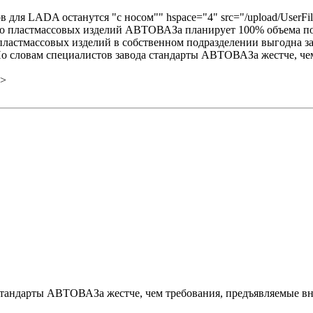
в для LADA останутся "с носом"" hspace="4" src="/upload/UserFile
тво пластмассовых изделий АВТОВАЗа планирует 100% объема п
пластмассовых изделий в собственном подразделении выгодна за
. По словам специалистов завода стандарты АВТОВАЗа жестче, 
p>
стандарты АВТОВАЗа жестче, чем требования, предъявляемые в