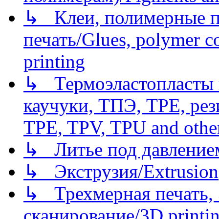
↳ Клеи, полимерные по
печать/Glues, polymer co
printing
↳ Термоэластопласты и
каучуки, ТПЭ, TPE, рез
TPE, TPV, TPU and other
↳ Литье под давлением/
↳ Экструзия/Extrusion
↳ Трехмерная печать,
сканирование/3D printin