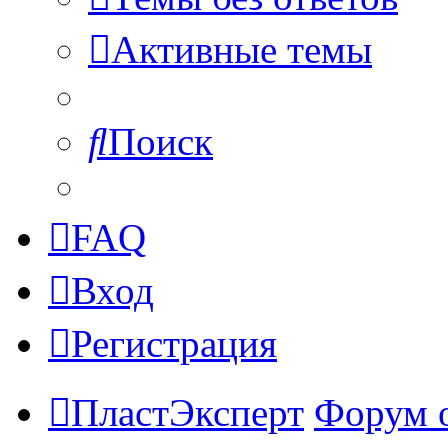
Активные темы
Поиск
FAQ
Вход
Регистрация
ПластЭксперт
Форум 