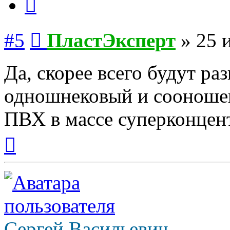
Сообщение
#5
ПластЭксперт
»
25 
Да, скорее всего будут р
одношнековый и сооношен
ПВХ в массе суперконцент
Вернуться
к
началу
Сергей Васильевич