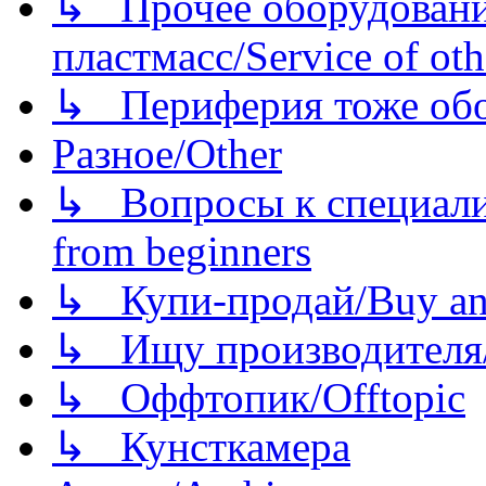
↳ Прочее оборудовани
пластмасс/Service of oth
↳ Периферия тоже обору
Разное/Other
↳ Вопросы к специали
from beginners
↳ Купи-продай/Buy and
↳ Ищу производителя/
↳ Оффтопик/Offtopic
↳ Кунсткамера