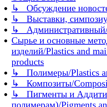
↳ Обсуждение новостей
↳ Выставки, симпозиу
↳ Административный/
Сырье и основные мето
изделий/Plastics and mai
products
↳ Полимеры/Plastics a
↳ Композиты/Сomposite
↳ Пигменты и Аддитив
полимерам)/Pigments an