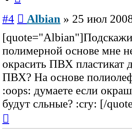
Сообщение
#4
Albian
»
25 июл 2008
[quote="Albian"]Подскажи
полимерной основе мне н
окрасить ПВХ пластикат д
ПВХ? На основе полиолеф
:oops: думаете если окра
будут сльные? :cry: [/quote
Вернуться
к
началу