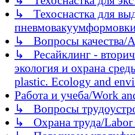
↳ Техоснастка для экс
↳ Техоснастка для вы
пневмовакуумформовк
↳ Вопросы качества/Abo
↳ Ресайклинг - вторич
экология и охрана среды/
plastic. Ecology and env
Работа и учеба/Work an
↳ Вопросы трудоустрой
↳ Охрана труда/Labor p