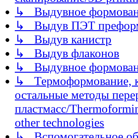
↳ Выдувное формован
↳ Выдув ПЭТ префор
↳ Выдув канистр
↳ Выдув флаконов
↳ Выдувное формован
↳ Термоформование, ка
остальные методы пере
пластмасс/Thermoforming
other technologies
↳ Вспомогательное об