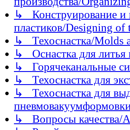
производства/Organizing
↳ Конструирование и п
пластиков/Designing of t
↳ Техоснастка/Molds a
↳ Оснастка для литья 
↳ Горячеканальные си
↳ Техоснастка для экс
↳ Техоснастка для вы
пневмовакуумформовк
↳ Вопросы качества/Abo