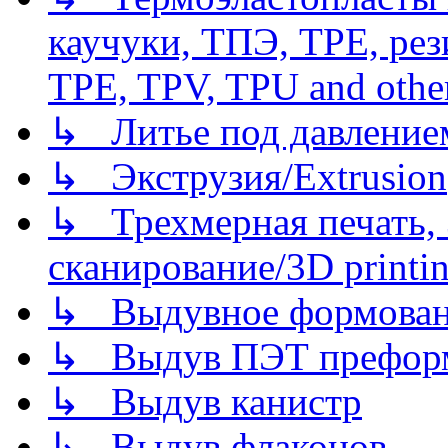
каучуки, ТПЭ, TPE, рез
TPE, TPV, TPU and other
↳ Литье под давлением/
↳ Экструзия/Extrusion
↳ Трехмерная печать,
сканирование/3D printin
↳ Выдувное формован
↳ Выдув ПЭТ префор
↳ Выдув канистр
↳ Выдув флаконов