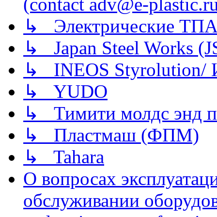
(contact adv@e-plastic.r
↳ Электрические ТПА
↳ Japan Steel Works (
↳ INEOS Styrolution
↳ YUDO
↳ Тимити молдс энд п
↳ Пластмаш (ФПМ)
↳ Tahara
О вопросах эксплуатаци
обслуживании оборудова