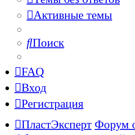
Активные темы
Поиск
FAQ
Вход
Регистрация
ПластЭксперт
Форум 