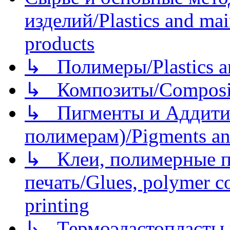
изделий/Plastics and mai
products
↳ Полимеры/Plastics a
↳ Композиты/Сomposite
↳ Пигменты и Аддитив
полимерам)/Pigments an
↳ Клеи, полимерные по
печать/Glues, polymer co
printing
↳ Термоэластопласты и