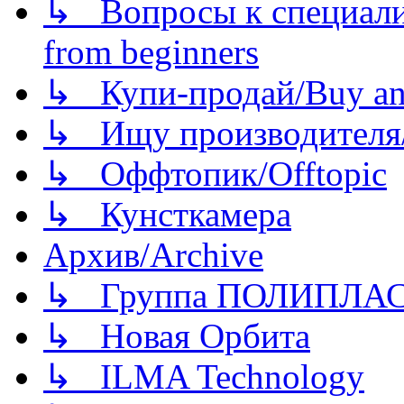
↳ Вопросы к специали
from beginners
↳ Купи-продай/Buy and
↳ Ищу производителя/
↳ Оффтопик/Offtopic
↳ Кунсткамера
Архив/Archive
↳ Группа ПОЛИПЛА
↳ Новая Орбита
↳ ILMA Technology