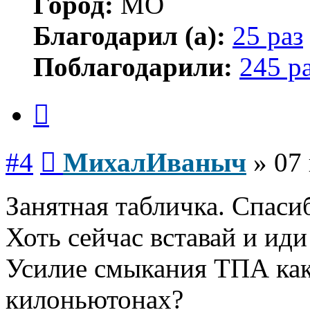
Город:
МО
Благодарил (а):
25 раз
Поблагодарили:
245 р
Цитата
Сообщение
#4
МихалИваныч
»
07
Занятная табличка. Спаси
Хоть сейчас вставай и иди
Усилие смыкания ТПА как 
килоньютонах?