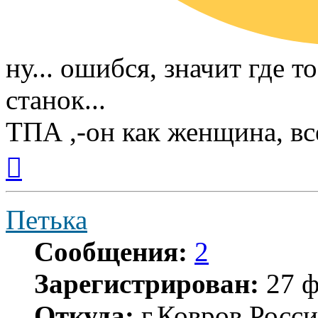
ну... ошибся, значит где 
станок...
ТПА ,-он как женщина, все
Вернуться
к
началу
Петька
Сообщения:
2
Зарегистрирован:
27 ф
Откуда:
г.Ковров Росси