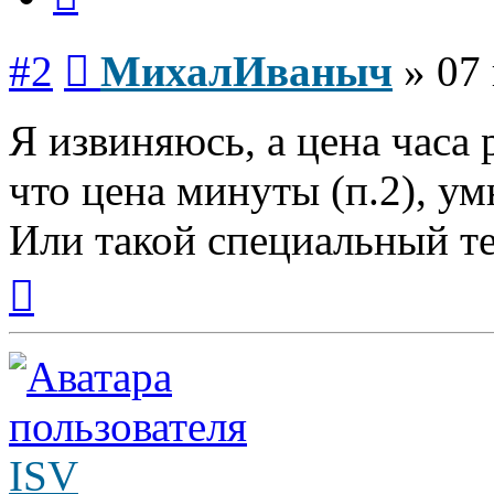
Сообщение
#2
МихалИваныч
»
07
Я извиняюсь, а цена часа 
что цена минуты (п.2), у
Или такой специальный т
Вернуться
к
началу
ISV