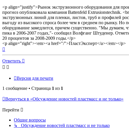
<p align="justify">Рынок экструзионного оборудования для пр
прогноз опубликовала компания Battenfeld Extrusionstechnik. 
экструзионных линий для пленки, листов, труб и профилей рос п
выгоду из высокого спроса более чем в среднем по рынку. Но 
оборудование замедлится, причем существенно. "Мы думаем, чт
пика в 2006-2007 годах,"- сообщил Волфганг Штуденер. Отмет
20 процентов за 2008-2009 годы.</p>
<p align="right"><em><a href="/">ПластЭксперт</a></em></p>
Вернуться
к
началу
Ответить
Версия для печати
1 сообщение • Страница
1
из
1
Вернуться в «Обсуждение новостей пластмасс и не только»
Перейти
Общие вопросы
↳ Обсуждение новостей пластмасс и не только