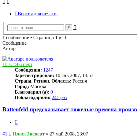
Версия для печати
Расширенный
Поиск
поиск
1 сообщение • Страница
1
из
1
Сообщение
Автор
ПластЭксперт
Сообщения:
1247
Зарегистрирован:
10 янв 2007, 13:57
Страна, Регион, Область:
Россия
Город:
Москва
Благодарил (а):
0
Поблагодарили:
241 раз
Battenfeld предсказывает тяжелые времена произ
Цитата
Сообщение
#1
ПластЭксперт
»
27 май 2008, 23:07