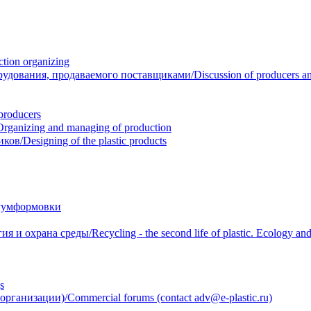
ion organizing
вания, продаваемого поставщиками/Discussion of producers and r
roducers
anizing and managing of production
/Designing of the plastic products
уумформовки
 охрана среды/Recycling - the second life of plastic. Ecology and 
s
анизации)/Commercial forums (contact adv@e-plastic.ru)