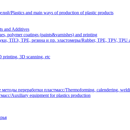
Plastics and main ways of production of plastic products
 and Additives
polymer coatings (paints&varnishes) and printing
и, ТПЭ, TPE, резина и пр. эластомеры/Rubber, TPE, TPV, TPU an
inting, 3D scanning, etc
тоды переработки пластмасс/Thermoforming, calendering, welding
/Auxiliary equipment for plastics production
рья