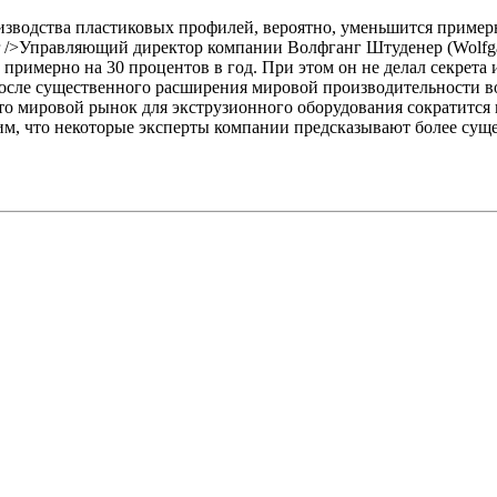
оизводства пластиковых профилей, вероятно, уменьшится пример
<br />Управляющий директор компании Волфганг Штуденер (Wolfga
римерно на 30 процентов в год. При этом он не делал секрета из
после существенного расширения мировой производительности во 
о мировой рынок для экструзионного оборудования сократится п
им, что некоторые эксперты компании предсказывают более сущ