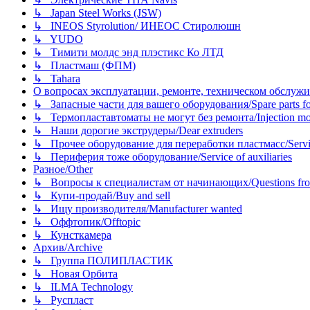
↳ Japan Steel Works (JSW)
↳ INEOS Styrolution/ ИНЕОС Стиролюшн
↳ YUDO
↳ Тимити молдс энд плэстикс Ко ЛТД
↳ Пластмаш (ФПМ)
↳ Tahara
О вопросах эксплуатации, ремонте, техническом обслужива
↳ Запасные части для вашего оборудования/Spare parts fo
↳ Термопластавтоматы не могут без ремонта/Injection mold
↳ Наши дорогие экструдеры/Dear extruders
↳ Прочее оборудование для переработки пластмасс/Service o
↳ Периферия тоже оборудование/Service of auxiliaries
Разное/Other
↳ Вопросы к специалистам от начинающих/Questions fro
↳ Купи-продай/Buy and sell
↳ Ищу производителя/Manufacturer wanted
↳ Оффтопик/Offtopic
↳ Кунсткамера
Архив/Archive
↳ Группа ПОЛИПЛАСТИК
↳ Новая Орбита
↳ ILMA Technology
↳ Руспласт