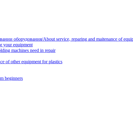
нии оборудования/About service, reparing and maitenance of equi
r your equipment
ing machines need in repair
f other equipment for plastics
m beginners