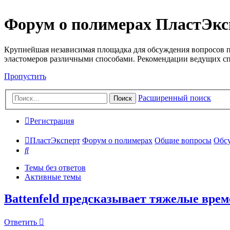
Форум о полимерах ПластЭкс
Крупнейшая независимая площадка для обсуждения вопросов п
эластомеров различными способами. Рекомендации ведущих с
Пропустить
Расширенный поиск
Поиск
Регистрация
ПластЭксперт
Форум о полимерах
Общие вопросы
Обсу
Поиск
Темы без ответов
Активные темы
Battenfeld предсказывает тяжелые вре
Ответить