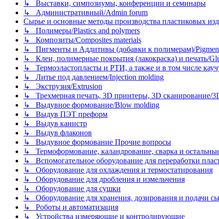
↳ Выставки, симпозиумы, конференции и семинары
↳ Административный/Admin forum
Сырье и основные методы производства пластиковых изделий/
↳ Полимеры/Plastics and polymers
↳ Композиты/Сomposites materials
↳ Пигменты и Аддитивы (добавки к полимерам)/Pigments
↳ Клеи, полимерные покрытия (лакокраска) и печать/Glues, 
↳ Термоэластопласты и РТИ, а также и в том числе каучук
↳ Литье под давлением/Injection molding
↳ Экструзия/Extrusion
↳ Трехмерная печать, 3D принтеры, 3D сканирование/3D pr
↳ Выдувное формование/Blow molding
↳ Выдув ПЭТ преформ
↳ Выдув канистр
↳ Выдув флаконов
↳ Выдувное формование Прочие вопросы
↳ Термоформование, каландрование, сварка и остальные ме
↳ Вспомогательное оборудование для переработки пластмасс
↳ Оборудование для охлаждения и термостатирования
↳ Оборудование для дробления и измельчения
↳ Оборудование для сушки
↳ Оборудование для хранения, дозирования и подачи сы
↳ Роботы и автоматизация
↳ Устройства измеряющие и контролирующие