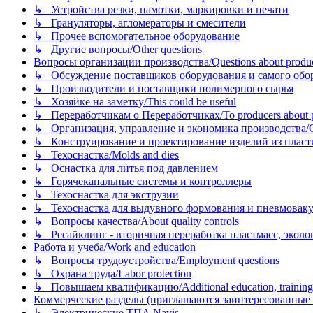
↳ Устройства резки, намотки, маркировки и печати
↳ Грануляторы, агломераторы и смесители
↳ Прочее вспомогательное оборудование
↳ Другие вопросы/Other questions
Вопросы организации производства/Questions about product
↳ Обсуждение поставщиков оборудования и самого оборудо
↳ Производители и поставщики полимерного сырья
↳ Хозяйке на заметку/This could be useful
↳ Переработчикам о Переработчиках/To producers about p
↳ Организация, управление и экономика производства/Org
↳ Конструирование и проектирование изделий из пластиков
↳ Техоснастка/Molds and dies
↳ Оснастка для литья под давлением
↳ Горячеканальные системы и контроллеры
↳ Техоснастка для экструзии
↳ Техоснастка для выдувного формования и пневмовак
↳ Вопросы качества/About quality controls
↳ Ресайклинг - вторичная переработка пластмасс, экология и
Работа и учеба/Work and education
↳ Вопросы трудоустройства/Employment questions
↳ Охрана труда/Labor protection
↳ Повышаем квалификацию/Additional education, training
Коммерческие разделы (приглашаются заинтересованные орг
↳ Электрические ТПА Navis