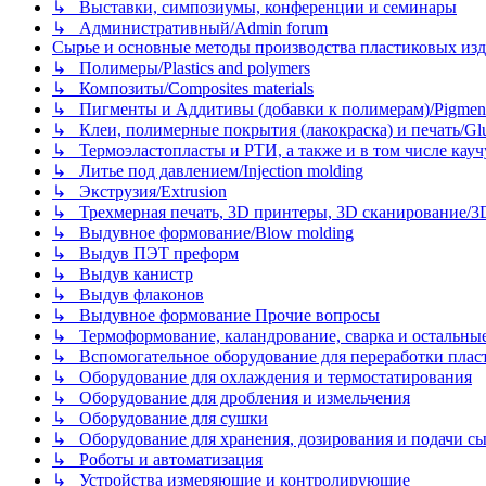
↳ Выставки, симпозиумы, конференции и семинары
↳ Административный/Admin forum
Сырье и основные методы производства пластиковых изделий/
↳ Полимеры/Plastics and polymers
↳ Композиты/Сomposites materials
↳ Пигменты и Аддитивы (добавки к полимерам)/Pigments
↳ Клеи, полимерные покрытия (лакокраска) и печать/Glues, 
↳ Термоэластопласты и РТИ, а также и в том числе каучук
↳ Литье под давлением/Injection molding
↳ Экструзия/Extrusion
↳ Трехмерная печать, 3D принтеры, 3D сканирование/3D pr
↳ Выдувное формование/Blow molding
↳ Выдув ПЭТ преформ
↳ Выдув канистр
↳ Выдув флаконов
↳ Выдувное формование Прочие вопросы
↳ Термоформование, каландрование, сварка и остальные ме
↳ Вспомогательное оборудование для переработки пластмасс
↳ Оборудование для охлаждения и термостатирования
↳ Оборудование для дробления и измельчения
↳ Оборудование для сушки
↳ Оборудование для хранения, дозирования и подачи сы
↳ Роботы и автоматизация
↳ Устройства измеряющие и контролирующие