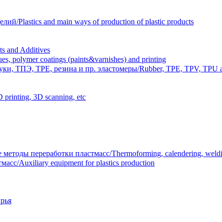
Plastics and main ways of production of plastic products
 and Additives
polymer coatings (paints&varnishes) and printing
и, ТПЭ, TPE, резина и пр. эластомеры/Rubber, TPE, TPV, TPU an
inting, 3D scanning, etc
тоды переработки пластмасс/Thermoforming, calendering, welding
/Auxiliary equipment for plastics production
рья