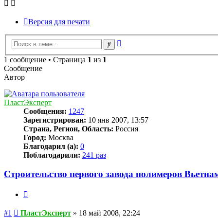
Версия для печати
Расширенный
Поиск
поиск
1 сообщение • Страница
1
из
1
Сообщение
Автор
ПластЭксперт
Сообщения:
1247
Зарегистрирован:
10 янв 2007, 13:57
Страна, Регион, Область:
Россия
Город:
Москва
Благодарил (а):
0
Поблагодарили:
241 раз
Строительство первого завода полимеров Вьетна
Цитата
Сообщение
#1
ПластЭксперт
»
18 май 2008, 22:24