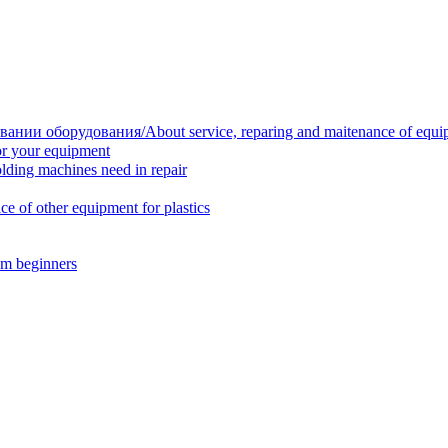
нии оборудования/About service, reparing and maitenance of equi
r your equipment
ing machines need in repair
f other equipment for plastics
m beginners