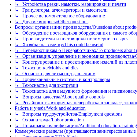
↳ Устройства резки, намотки, маркировки и печати
↳ Грануляторы, агломераторы и смесители
↳ Прочее вспомогательное оборудование
↳ Другие вопросы/Other questions
Вопросы организации производства/Questions about product
↳ Обсуждение поставщиков оборудования и самого оборудо
↳ Производители и поставщики полимерного сырья
↳ Хозяйке на заметку/This could be useful
↳ Переработчикам о Переработчиках/To producers about p
↳ Организация, управление и экономика производства/Org
↳ Конструирование и проектирование изделий из пластиков
↳ Техоснастка/Molds and dies
↳ Оснастка для литья под давлением
↳ Горячеканальные системы и контроллеры
↳ Техоснастка для экструзии
↳ Техоснастка для выдувного формования и пневмовак
↳ Вопросы качества/About quality controls
↳ Ресайклинг - вторичная переработка пластмасс, экология и
Работа и учеба/Work and education
↳ Вопросы трудоустройства/Employment questions
↳ Охрана труда/Labor protection
↳ Повышаем квалификацию/Additional education, training
Коммерческие разделы (приглашаются заинтересованные орг
↳ Электрические ТПА Navis