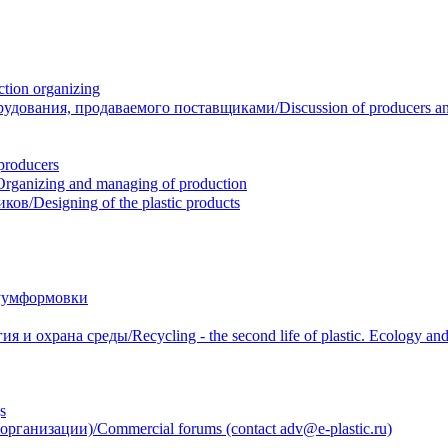
ion organizing
вания, продаваемого поставщиками/Discussion of producers and r
roducers
anizing and managing of production
/Designing of the plastic products
уумформовки
 охрана среды/Recycling - the second life of plastic. Ecology and 
s
анизации)/Commercial forums (contact adv@e-plastic.ru)