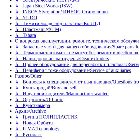
↳ Japan Steel Works (JSW)
↳ INEOS Styrolution/ ИНЕОС Стиролюшн
↳ YUDO
↳ Тимити молдс энд плэстикс Ко ЛТД
↳ Пластмаш (ФПМ)
↳ Tahara
О вопросах эксплуатации, ремонте, техническом обслужива
↳ Запасные части для вашего оборудования/Spare parts fo
↳ Термопластавтоматы не могут без ремонта/Injection mold
↳ Наши дорогие экструдеры/Dear extruders
↳ Прочее оборудование для переработки пластмасс/Service o
↳ Периферия тоже оборудование/Service of auxiliaries
Разное/Other
↳ Вопросы к специалистам от начинающих/Questions fro
↳ Купи-продай/Buy and sell
↳ Ищу производителя/Manufacturer wanted
↳ Оффтопик/Offtopic
↳ Кунсткамера
Архив/Archive
↳ Группа ПОЛИПЛАСТИК
↳ Новая Орбита
↳ ILMA Technology
↳ Руспласт