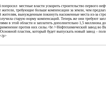
ai попросил местные власти ускорить строительство первого неф
 жители, требующие больше компенсации за земли, чем предлагае
 жителям, вынужденным покинуть насиженные места из-за строи
 получила старую норму компенсаций. Теперь же они требуют зап
ями в этой области и заплатить дополнительно 1,5 миллиона дон
применение против них силы.<br />Нефтехимический завод во Вье
Co. Основной пластик, который будет выпускать новый завод – п
</p>