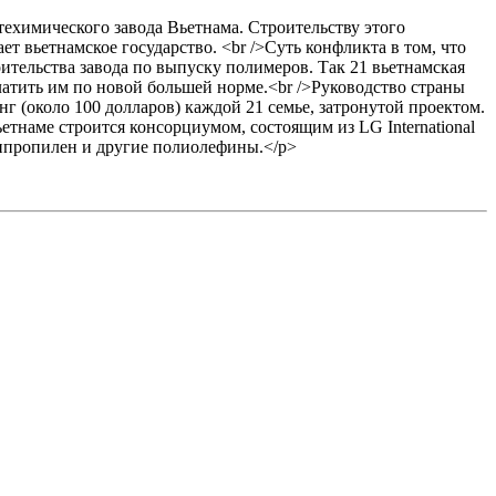
техимического завода Вьетнама. Строительству этого
т вьетнамское государство. <br />Суть конфликта в том, что
тельства завода по выпуску полимеров. Так 21 вьетнамская
латить им по новой большей норме.<br />Руководство страны
г (около 100 долларов) каждой 21 семье, затронутой проектом.
тнаме строится консорциумом, состоящим из LG International
олипропилен и другие полиолефины.</p>