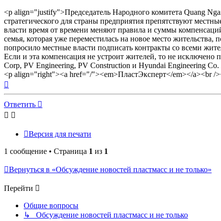
<p align="justify">Председатель Народного комитета Quang Ng
стратегического для страны предприятия препятствуют местные
власти время от времени меняют правила и суммы компенсаций
семья, которая уже переместилась на новое место жительства,
попросило местные власти подписать контракты со всеми жител
Если и эта компенсация не устроит жителей, то не исключено 
Corp, PV Engineering, PV Construction и Hyundai Engineering 
<p align="right"><a href="/"><em>ПластЭксперт</em></a><br />
Вернуться
к
началу
Ответить
Версия для печати
1 сообщение • Страница
1
из
1
Вернуться в «Обсуждение новостей пластмасс и не только»
Перейти
Общие вопросы
↳ Обсуждение новостей пластмасс и не только