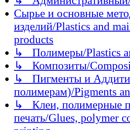
↳ Административный/
Сырье и основные мето
изделий/Plastics and mai
products
↳ Полимеры/Plastics a
↳ Композиты/Сomposite
↳ Пигменты и Аддитив
полимерам)/Pigments an
↳ Клеи, полимерные по
печать/Glues, polymer co