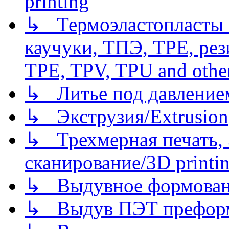
printing
↳ Термоэластопласты и
каучуки, ТПЭ, TPE, рез
TPE, TPV, TPU and other
↳ Литье под давлением/
↳ Экструзия/Extrusion
↳ Трехмерная печать,
сканирование/3D printin
↳ Выдувное формован
↳ Выдув ПЭТ префор