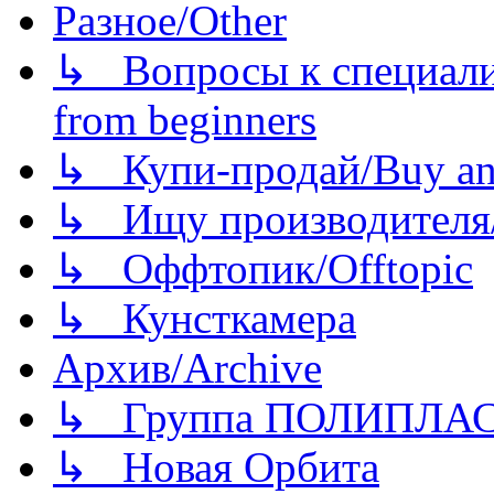
Разное/Other
↳ Вопросы к специали
from beginners
↳ Купи-продай/Buy and
↳ Ищу производителя/
↳ Оффтопик/Offtopic
↳ Кунсткамера
Архив/Archive
↳ Группа ПОЛИПЛА
↳ Новая Орбита