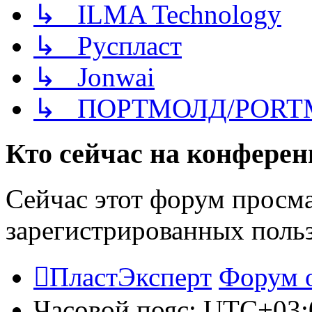
↳ ILMA Technology
↳ Руспласт
↳ Jonwai
↳ ПОРТМОЛД/PORT
Кто сейчас на конфере
Сейчас этот форум просма
зарегистрированных польз
ПластЭксперт
Форум 
Часовой пояс:
UTC+03: