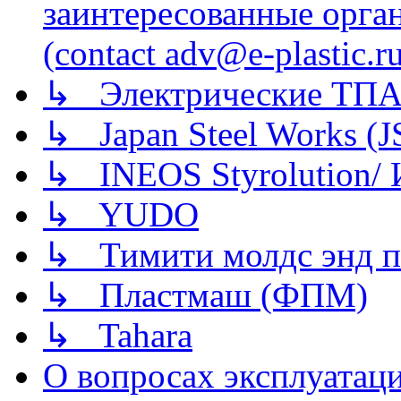
заинтересованные орга
(contact adv@e-plastic.r
↳ Электрические ТПА
↳ Japan Steel Works (
↳ INEOS Styrolution
↳ YUDO
↳ Тимити молдс энд п
↳ Пластмаш (ФПМ)
↳ Tahara
О вопросах эксплуатаци