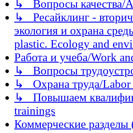
↳ Вопросы качества/Abo
↳ Ресайклинг - вторич
экология и охрана среды/
plastic. Ecology and env
Работа и учеба/Work an
↳ Вопросы трудоустрой
↳ Охрана труда/Labor p
↳ Повышаем квалификац
trainings
Коммерческие разделы 