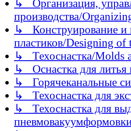
↳ Организация, управл
производства/Organizing
↳ Конструирование и п
пластиков/Designing of t
↳ Техоснастка/Molds a
↳ Оснастка для литья 
↳ Горячеканальные си
↳ Техоснастка для экс
↳ Техоснастка для вы
пневмовакуумформовк