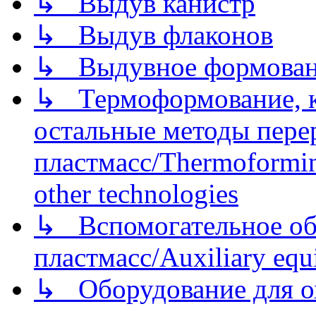
↳ Выдув канистр
↳ Выдув флаконов
↳ Выдувное формован
↳ Термоформование, ка
остальные методы пере
пластмасс/Thermoforming
other technologies
↳ Вспомогательное об
пластмасс/Auxiliary equi
↳ Оборудование для о