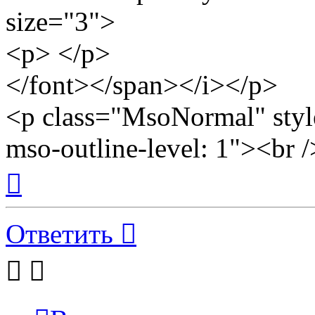
size="3">
<p> </p>
</font></span></i></p>
<p class="MsoNormal" st
mso-outline-level: 1"><br 
Вернуться
к
началу
Ответить