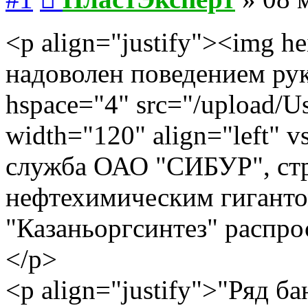
<p align="justify"><img h
надоволен поведением рук
hspace="4" src="/upload/Us
width="120" align="left" 
служба ОАО "СИБУР", стр
нефтехимическим гигант
"Казаньоргсинтез" распро
</p>
<p align="justify">"Ряд 