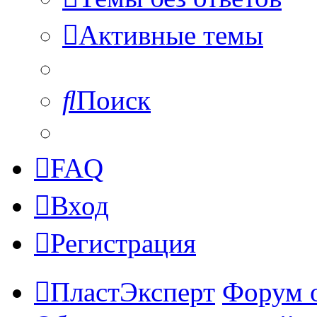
Активные темы
Поиск
FAQ
Вход
Регистрация
ПластЭксперт
Форум 