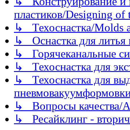
↳ Конструирование и п
пластиков/Designing of t
↳ Техоснастка/Molds a
↳ Оснастка для литья 
↳ Горячеканальные си
↳ Техоснастка для экс
↳ Техоснастка для вы
пневмовакуумформовк
↳ Вопросы качества/Abo
↳ Ресайклинг - вторич