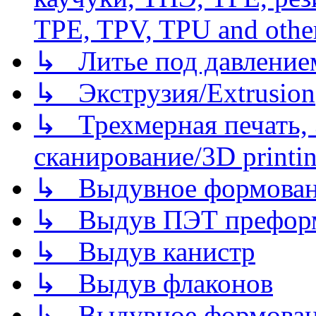
TPE, TPV, TPU and other
↳ Литье под давлением/
↳ Экструзия/Extrusion
↳ Трехмерная печать,
сканирование/3D printin
↳ Выдувное формован
↳ Выдув ПЭТ префор
↳ Выдув канистр
↳ Выдув флаконов
↳ Выдувное формован