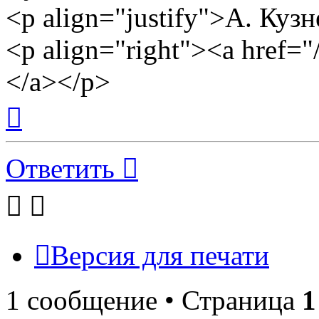
<p align="justify">А. Куз
<p align="right"><a href
</a></p>
Вернуться
к
началу
Ответить
Версия для печати
1 сообщение • Страница
1