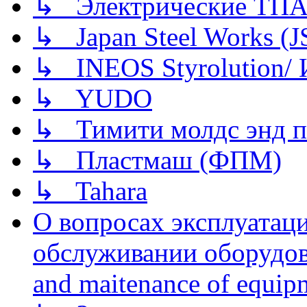
↳ Электрические ТПА
↳ Japan Steel Works (
↳ INEOS Styrolution
↳ YUDO
↳ Тимити молдс энд п
↳ Пластмаш (ФПМ)
↳ Tahara
О вопросах эксплуатаци
обслуживании оборудова
and maitenance of equip