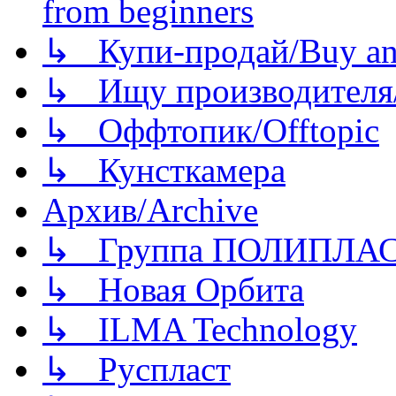
from beginners
↳ Купи-продай/Buy and
↳ Ищу производителя/
↳ Оффтопик/Offtopic
↳ Кунсткамера
Архив/Archive
↳ Группа ПОЛИПЛА
↳ Новая Орбита
↳ ILMA Technology
↳ Руспласт