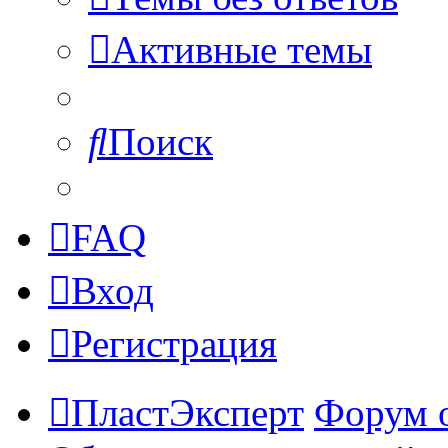
Активные темы
Поиск
FAQ
Вход
Регистрация
ПластЭксперт
Форум 