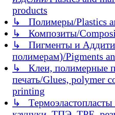
products
↳ Полимеры/Plastics a
↳ Композиты/Сomposite
↳ Пигменты и Аддитив
полимерам)/Pigments an
↳ Клеи, полимерные по
печать/Glues, polymer co
printing
↳ Термоэластопласты и
каучуки, ТПЭ, TPE, рез