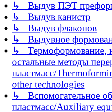
↳ Выдув ПЭТ префор
↳ Выдув канистр
↳ Выдув флаконов
↳ Выдувное формован
↳ Термоформование, ка
остальные методы пере
пластмасс/Thermoforming
other technologies
↳ Вспомогательное об
пластмасс/Auxiliary equi