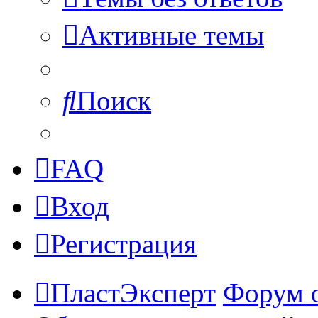
Активные темы
Поиск
FAQ
Вход
Регистрация
ПластЭксперт
Форум 