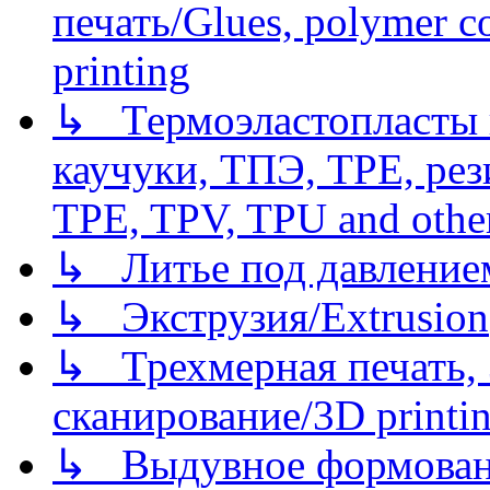
печать/Glues, polymer co
printing
↳ Термоэластопласты и
каучуки, ТПЭ, TPE, рез
TPE, TPV, TPU and other
↳ Литье под давлением/
↳ Экструзия/Extrusion
↳ Трехмерная печать,
сканирование/3D printin
↳ Выдувное формован