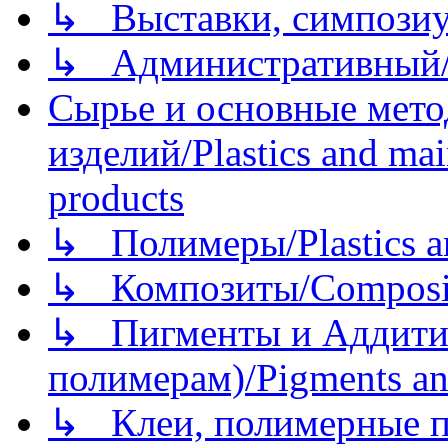
↳ Выставки, симпозиу
↳ Административный/
Сырье и основные мето
изделий/Plastics and mai
products
↳ Полимеры/Plastics a
↳ Композиты/Сomposite
↳ Пигменты и Аддитив
полимерам)/Pigments an
↳ Клеи, полимерные по