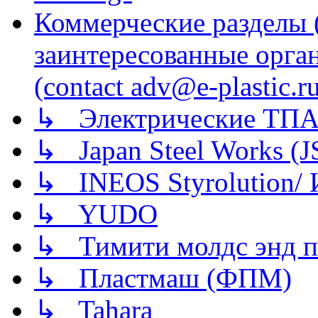
Коммерческие разделы 
заинтересованные орга
(contact adv@e-plastic.r
↳ Электрические ТПА
↳ Japan Steel Works (
↳ INEOS Styrolution
↳ YUDO
↳ Тимити молдс энд п
↳ Пластмаш (ФПМ)
↳ Tahara