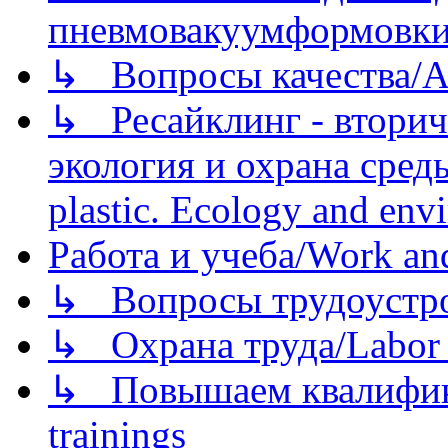
пневмовакуумформовк
↳ Вопросы качества/Abo
↳ Ресайклинг - вторич
экология и охрана среды/
plastic. Ecology and env
Работа и учеба/Work an
↳ Вопросы трудоустрой
↳ Охрана труда/Labor p
↳ Повышаем квалификац
trainings