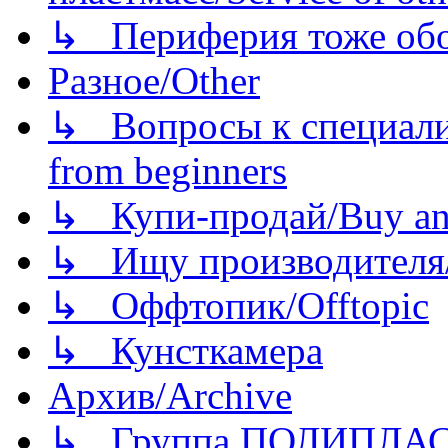
↳ Периферия тоже обору
Разное/Other
↳ Вопросы к специали
from beginners
↳ Купи-продай/Buy and
↳ Ищу производителя/
↳ Оффтопик/Offtopic
↳ Кунсткамера
Архив/Archive
↳ Группа ПОЛИПЛА