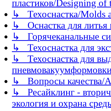
пластиков/Designing of t
↳ Техоснастка/Molds a
↳ Оснастка для литья 
↳ Горячеканальные си
↳ Техоснастка для экс
↳ Техоснастка для вы
пневмовакуумформовк
↳ Вопросы качества/Abo
↳ Ресайклинг - вторич
экология и охрана среды/