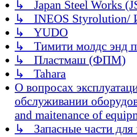
↳ Japan Steel Works (
↳ INEOS Styrolution
↳ YUDO
↳ Тимити молдс энд п
↳ Пластмаш (ФПМ)
↳ Tahara
О вопросах эксплуатаци
обслуживании оборудова
and maitenance of equip
↳ Запасные части для 