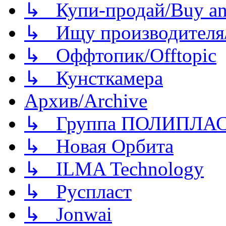
↳ Купи-продай/Buy and
↳ Ищу производителя/
↳ Оффтопик/Offtopic
↳ Кунсткамера
Архив/Archive
↳ Группа ПОЛИПЛА
↳ Новая Орбита
↳ ILMA Technology
↳ Руспласт
↳ Jonwai