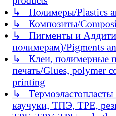
products
↳ Полимеры/Plastics a
↳ Композиты/Сomposite
↳ Пигменты и Аддитив
полимерам)/Pigments an
↳ Клеи, полимерные по
печать/Glues, polymer co
printing
↳ Термоэластопласты и
каучуки, ТПЭ, TPE, рез