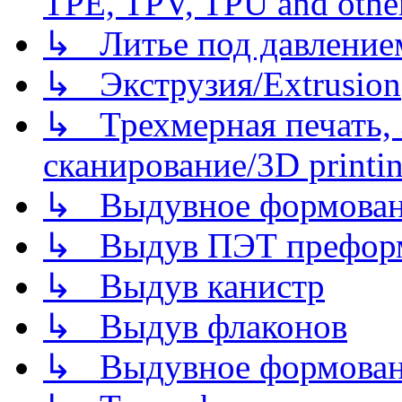
TPE, TPV, TPU and other
↳ Литье под давлением/
↳ Экструзия/Extrusion
↳ Трехмерная печать,
сканирование/3D printin
↳ Выдувное формован
↳ Выдув ПЭТ префор
↳ Выдув канистр
↳ Выдув флаконов
↳ Выдувное формован