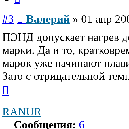
Сообщение
#3
Валерий
»
01 апр 20
ПЭНД допускает нагрев до
марки. Да и то, кратковр
марок уже начинают плави
Зато с отрицательной тем
Вернуться
к
началу
RANUR
Сообщения:
6