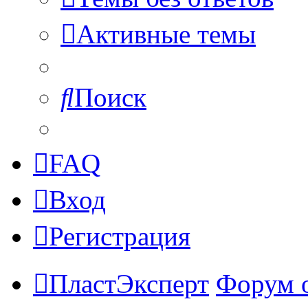
Активные темы
Поиск
FAQ
Вход
Регистрация
ПластЭксперт
Форум 