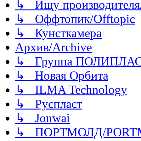
↳ Ищу производителя/
↳ Оффтопик/Offtopic
↳ Кунсткамера
Архив/Archive
↳ Группа ПОЛИПЛА
↳ Новая Орбита
↳ ILMA Technology
↳ Руспласт
↳ Jonwai
↳ ПОРТМОЛД/PORT