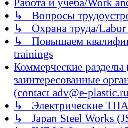
Работа и учеба/Work an
↳ Вопросы трудоустрой
↳ Охрана труда/Labor p
↳ Повышаем квалификац
trainings
Коммерческие разделы 
заинтересованные орга
(contact adv@e-plastic.r
↳ Электрические ТПА
↳ Japan Steel Works (