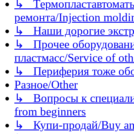
↳ Термопластавтоматы 
ремонта/Injection moldin
↳ Наши дорогие экстру
↳ Прочее оборудовани
пластмасс/Service of oth
↳ Периферия тоже обору
Разное/Other
↳ Вопросы к специали
from beginners
↳ Купи-продай/Buy and