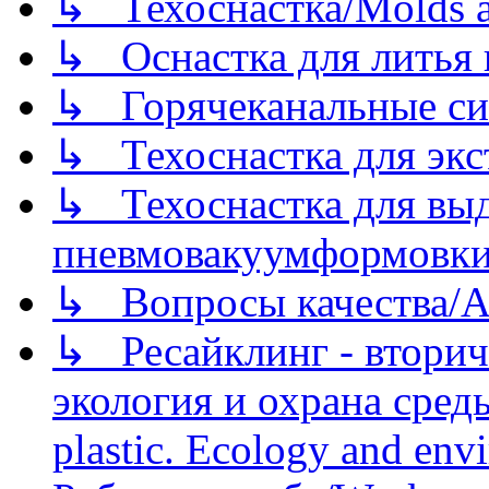
↳ Техоснастка/Molds a
↳ Оснастка для литья 
↳ Горячеканальные си
↳ Техоснастка для экс
↳ Техоснастка для вы
пневмовакуумформовк
↳ Вопросы качества/Abo
↳ Ресайклинг - вторич
экология и охрана среды/
plastic. Ecology and env