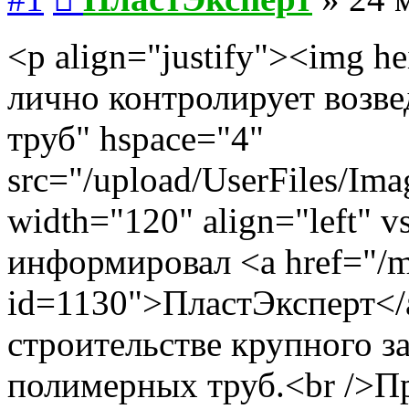
<p align="justify"><img h
лично контролирует возве
труб" hspace="4"
src="/upload/UserFiles/Ima
width="120" align="left" 
информировал <a href="/m
id=1130">ПластЭксперт</a
строительстве крупного з
полимерных труб.<br />П