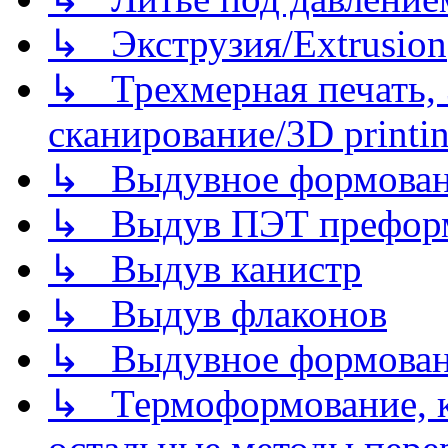
↳ Экструзия/Extrusion
↳ Трехмерная печать,
сканирование/3D printin
↳ Выдувное формован
↳ Выдув ПЭТ префор
↳ Выдув канистр
↳ Выдув флаконов
↳ Выдувное формован
↳ Термоформование, ка