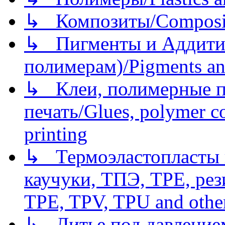
↳ Композиты/Сomposite
↳ Пигменты и Аддитив
полимерам)/Pigments an
↳ Клеи, полимерные по
печать/Glues, polymer co
printing
↳ Термоэластопласты и
каучуки, ТПЭ, TPE, рез
TPE, TPV, TPU and other
↳ Литье под давлением/