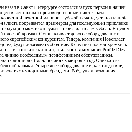
ей назад в Санкт Петербурге состоялся запуск первой в нашей
существляет полный производственный цикл. Сначала
 скоростной печатной машине глубокой печати, установленной
рона листа покрывается праймером для последующей приклейки
И продукцию можно отгружать производителям мебели. В целом
й плоской кромки. Останавливает дорогое оборудование и
чного европейским конкурентам. Теперь, компания Новопласт
ства, будут доказывать обратное. Качество плоской кромки, к
но — изготовитель линии, итальянская компания Profile Dies
вала линию необходимым периферийным оборудованием,
ность линии до 3 млн. погонных метров в год. Однако это
ельной кромки. Устаревшее оборудование и, как следствие,
урировать с импортными брендами. В будущем, компания
>