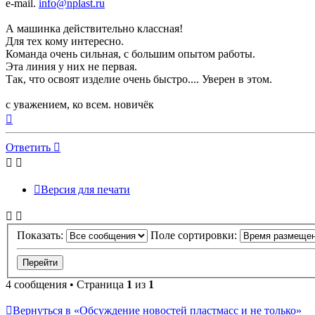
e-mail.
info@nplast.ru
А машинка действительно классная!
Для тех кому интересно.
Команда очень сильная, с большим опытом работы.
Эта линия у них не первая.
Так, что освоят изделие очень быстро.... Уверен в этом.
с уважением, ко всем. новичёк
Вернуться
к
началу
Ответить
Версия для печати
Показать:
Поле сортировки:
4 сообщения • Страница
1
из
1
Вернуться в «Обсуждение новостей пластмасс и не только»