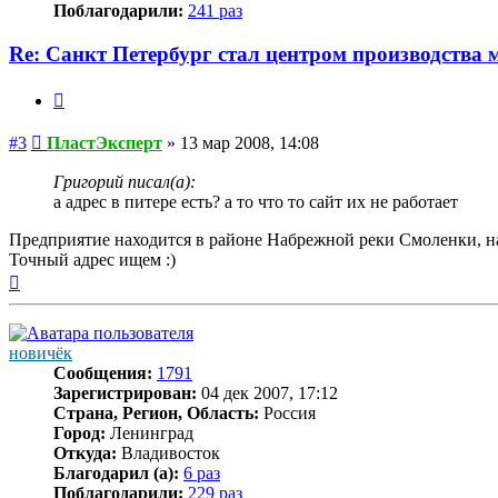
Поблагодарили:
241 раз
Re: Санкт Петербург стал центром производства
Цитата
Сообщение
#3
ПластЭксперт
»
13 мар 2008, 14:08
Григорий писал(а):
а адрес в питере есть? а то что то сайт их не работает
Предприятие находится в районе Набрежной реки Смоленки, на
Точный адрес ищем :)
Вернуться
к
началу
новичёк
Сообщения:
1791
Зарегистрирован:
04 дек 2007, 17:12
Страна, Регион, Область:
Россия
Город:
Ленинград
Откуда:
Владивосток
Благодарил (а):
6 раз
Поблагодарили:
229 раз