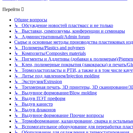
Перейти
Общие вопросы
↳ Обсуждение новостей пластмасс и не только
↳ Выставки, симпозиумы, конференции и семинары
↳ Административный/Admin forum
Сырье и основные методы производства пластиковых изделий/
↳ Полимеры/Plastics and polymers
↳ Композиты/Сomposites materials
↳ Пигменты и Аддитивы (добавки к полимерам)/Pigments
↳ Клеи, полимерные покрытия (лакокраска) и печать/Glues, 
↳ Термоэластопласты и РТИ, а также и в том числе каучук
↳ Литье под давлением/Injection molding
↳ Экструзия/Extrusion
↳ Трехмерная печать, 3D принтеры, 3D сканирование/3D pr
↳ Выдувное формование/Blow molding
↳ Выдув ПЭТ преформ
↳ Выдув канистр
↳ Выдув флаконов
↳ Выдувное формование Прочие вопросы
↳ Термоформование, каландрование, сварка и остальные ме
↳ Вспомогательное оборудование для переработки пластмасс
↳ Оборудование для охлаждения и термостатирования