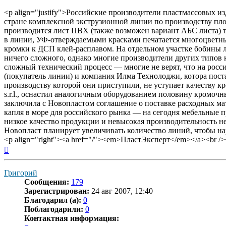
<p align="justify">Российские производители пластмассовых и
стране комплексной экструзионной линии по производству пл
производится лист ПВХ (также возможен вариант АБС листа) то
в линии, УФ-отверждаемыми красками печатается многоцветны
кромки к ДСП клей-расплавом. На отдельном участке бобины 
ничего сложного, однако многие производители других типов 
сложный технический процесс — многие не верят, что на росс
(покупатель линии) и компания Илма Технолоджи, котора поста
производству которой они приступили, не уступает качеству к
s.r.l., оснастил аналогичным оборудованием половину кромо
заключила с Новопластом соглашение о поставке расходных ма
капля в море для российского рынка — на сегодня мебельные 
низкое качество продукции и невысокая производительность н
Новопласт планирует увеличивать количество линий, чтобы на
<p align="right"><a href="/"><em>ПластЭксперт</em></a><br />
Вернуться
к
началу
Григорий
Сообщения:
179
Зарегистрирован:
24 авг 2007, 12:40
Благодарил (а):
0
Поблагодарили:
0
Контактная информация: