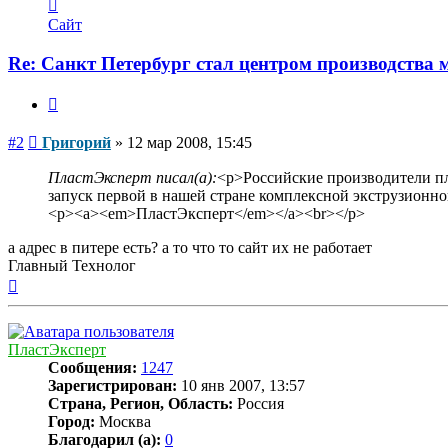
Контактная
информация
Сайт
пользователя
Григорий
Re: Санкт Петербург стал центром производства
Цитата
Сообщение
#2
Григорий
»
12 мар 2008, 15:45
ПластЭксперт писал(а):
<p>Российские производители пл
запуск первой в нашей стране комплексной экструзионно
<p><a><em>ПластЭксперт</em></a><br></p>
а адрес в питере есть? а то что то сайт их не работает
Главный Технолог
Вернуться
к
началу
ПластЭксперт
Сообщения:
1247
Зарегистрирован:
10 янв 2007, 13:57
Страна, Регион, Область:
Россия
Город:
Москва
Благодарил (а):
0