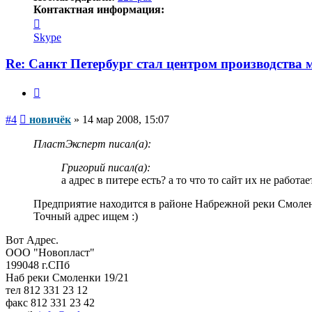
Контактная информация:
Контактная
информация
Skype
пользователя
новичёк
Re: Санкт Петербург стал центром производства
Цитата
Сообщение
#4
новичёк
»
14 мар 2008, 15:07
ПластЭксперт писал(а):
Григорий писал(а):
а адрес в питере есть? а то что то сайт их не работае
Предприятие находится в районе Набрежной реки Смолен
Точный адрес ищем :)
Вот Адрес.
ООО "Новопласт"
199048 г.СПб
Наб реки Смоленки 19/21
тел 812 331 23 12
факс 812 331 23 42