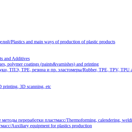
Plastics and main ways of production of plastic products
 and Additives
polymer coatings (paints&varnishes) and printing
и, ТПЭ, TPE, резина и пр. эластомеры/Rubber, TPE, TPV, TPU an
inting, 3D scanning, etc
тоды переработки пластмасс/Thermoforming, calendering, welding
/Auxiliary equipment for plastics production