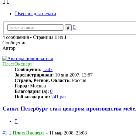
Версия для печати
Расширенный
Поиск
поиск
4 сообщения • Страница
1
из
1
Сообщение
Автор
ПластЭксперт
Сообщения:
1247
Зарегистрирован:
10 янв 2007, 13:57
Страна, Регион, Область:
Россия
Город:
Москва
Благодарил (а):
0
Поблагодарили:
241 раз
Санкт Петербург стал центром производства меб
Цитата
Сообщение
#1
ПластЭксперт
»
11 мар 2008, 23:08