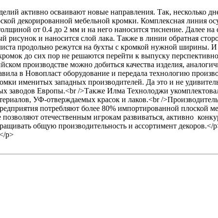
зделий активно осваивают новые направления. Так, несколько дн
оской декорированной мебельной кромки. Комплексная линия о
лщиной от 0.4 до 2 мм и на него наносится тиснение. Далее на
й рисунок и наносится слой лака. Также в линии обратная сто
листа продольно режутся на бухты с кромкой нужной ширины. 
кромок до сих пор не решаются перейти к выпуску перспективно
ийском производстве можно добиться качества изделия, аналоги
вила в Новопласт оборудование и передала технологию производ
ромки именитых западных производителей. Да это и не удивитель
чных заводов Европы.<br />Также Илма Технолоджи укомплекто
териалов, УФ-отверждаемых красок и лаков.<br />Производитель
предприятия потребляют более 80% импортированной плоской меб
е позволяют отечественным игрокам развиваться, активно конк
ращивать общую производительность и ассортимент декоров.</p
</p>