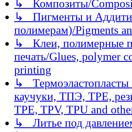
↳ Композиты/Сomposite
↳ Пигменты и Аддитив
полимерам)/Pigments an
↳ Клеи, полимерные по
печать/Glues, polymer co
printing
↳ Термоэластопласты и
каучуки, ТПЭ, TPE, рез
TPE, TPV, TPU and other
↳ Литье под давлением/