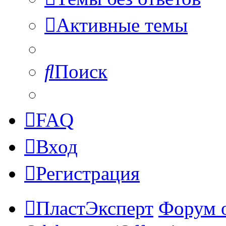
Активные темы
Поиск
FAQ
Вход
Регистрация
ПластЭксперт
Форум 