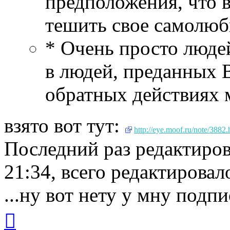
предположения, что в
тешить свое самолюб
* Очень просто люде
в людей, преданных 
обратных действиях 
взято вот тут:
http://eye.moof.ru/note/3882.
Последний раз редактиро
21:34, всего редактировало
...ну вот нету у мну подпис
Вернуться
к
началу