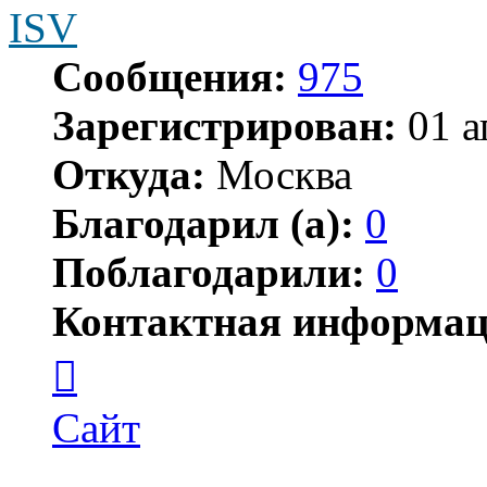
ISV
Сообщения:
975
Зарегистрирован:
01 а
Откуда:
Москва
Благодарил (а):
0
Поблагодарили:
0
Контактная информац
Контактная
информация
пользователя
ISV
Сайт
Цитата