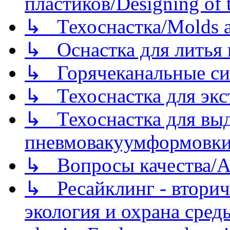
пластиков/Designing of t
↳ Техоснастка/Molds a
↳ Оснастка для литья 
↳ Горячеканальные си
↳ Техоснастка для экс
↳ Техоснастка для вы
пневмовакуумформовк
↳ Вопросы качества/Abo
↳ Ресайклинг - вторич
экология и охрана среды/