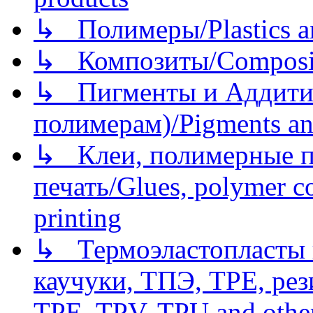
↳ Полимеры/Plastics a
↳ Композиты/Сomposite
↳ Пигменты и Аддитив
полимерам)/Pigments an
↳ Клеи, полимерные по
печать/Glues, polymer co
printing
↳ Термоэластопласты и
каучуки, ТПЭ, TPE, рез
TPE, TPV, TPU and other