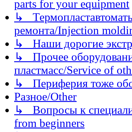
parts for your equipment
↳ Термопластавтоматы 
ремонта/Injection moldin
↳ Наши дорогие экстру
↳ Прочее оборудовани
пластмасс/Service of oth
↳ Периферия тоже обору
Разное/Other
↳ Вопросы к специали
from beginners