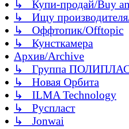
↳ Купи-продай/Buy and
↳ Ищу производителя/
↳ Оффтопик/Offtopic
↳ Кунсткамера
Архив/Archive
↳ Группа ПОЛИПЛА
↳ Новая Орбита
↳ ILMA Technology
↳ Руспласт
↳ Jonwai