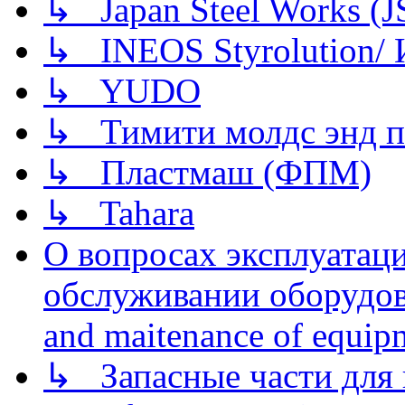
↳ Japan Steel Works (
↳ INEOS Styrolution
↳ YUDO
↳ Тимити молдс энд п
↳ Пластмаш (ФПМ)
↳ Tahara
О вопросах эксплуатаци
обслуживании оборудова
and maitenance of equip
↳ Запасные части для 