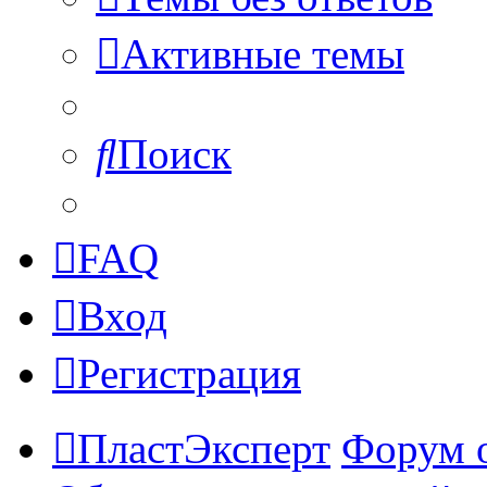
Активные темы
Поиск
FAQ
Вход
Регистрация
ПластЭксперт
Форум 