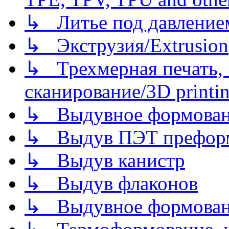
↳ Литье под давлением/
↳ Экструзия/Extrusion
↳ Трехмерная печать,
сканирование/3D printin
↳ Выдувное формован
↳ Выдув ПЭТ префор
↳ Выдув канистр
↳ Выдув флаконов
↳ Выдувное формован