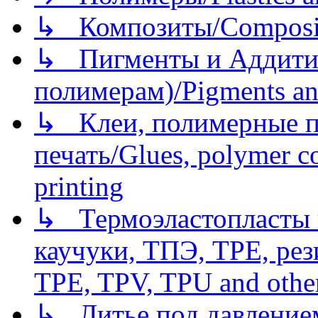
↳ Композиты/Сomposite
↳ Пигменты и Аддитив
полимерам)/Pigments an
↳ Клеи, полимерные по
печать/Glues, polymer co
printing
↳ Термоэластопласты и
каучуки, ТПЭ, TPE, рез
TPE, TPV, TPU and other
↳ Литье под давлением/