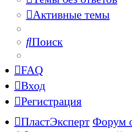
Активные темы
Поиск
FAQ
Вход
Регистрация
ПластЭксперт
Форум 