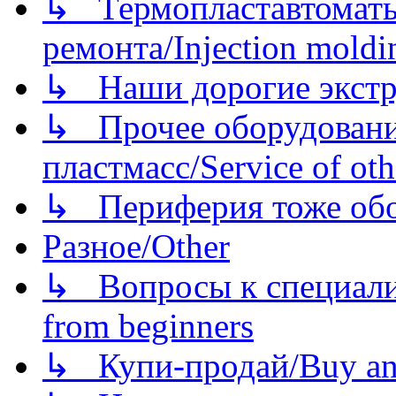
↳ Термопластавтоматы 
ремонта/Injection moldin
↳ Наши дорогие экстру
↳ Прочее оборудовани
пластмасс/Service of oth
↳ Периферия тоже обору
Разное/Other
↳ Вопросы к специали
from beginners
↳ Купи-продай/Buy and