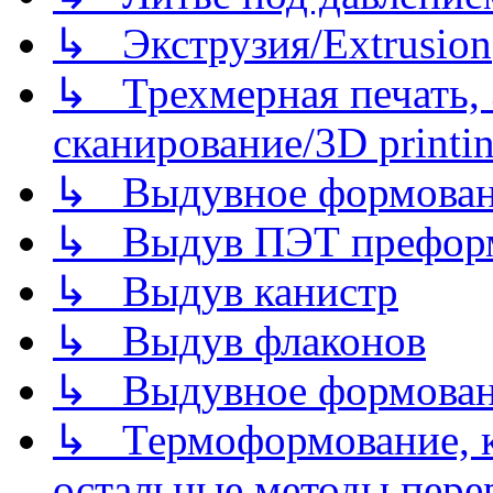
↳ Экструзия/Extrusion
↳ Трехмерная печать,
сканирование/3D printin
↳ Выдувное формован
↳ Выдув ПЭТ префор
↳ Выдув канистр
↳ Выдув флаконов
↳ Выдувное формован
↳ Термоформование, ка
остальные методы пере