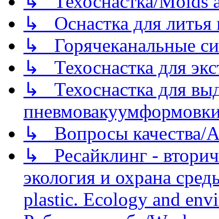
↳ Техоснастка/Molds a
↳ Оснастка для литья 
↳ Горячеканальные си
↳ Техоснастка для экс
↳ Техоснастка для вы
пневмовакуумформовк
↳ Вопросы качества/Abo
↳ Ресайклинг - вторич
экология и охрана среды/
plastic. Ecology and env