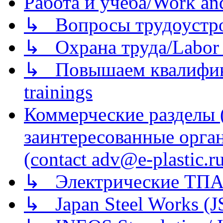
Работа и учеба/Work an
↳ Вопросы трудоустрой
↳ Охрана труда/Labor p
↳ Повышаем квалификац
trainings
Коммерческие разделы 
заинтересованные орга
(contact adv@e-plastic.r
↳ Электрические ТПА
↳ Japan Steel Works (