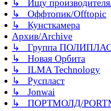
↳ Ищу производителя/
↳ Оффтопик/Offtopic
↳ Кунсткамера
Архив/Archive
↳ Группа ПОЛИПЛА
↳ Новая Орбита
↳ ILMA Technology
↳ Руспласт
↳ Jonwai
↳ ПОРТМОЛД/PORT