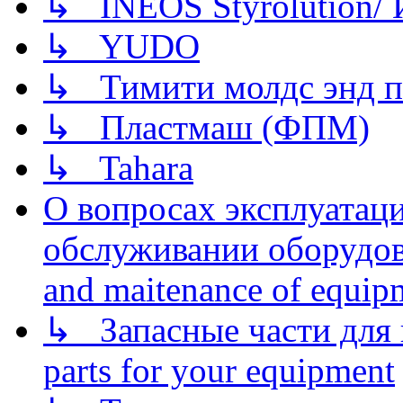
↳ INEOS Styrolution
↳ YUDO
↳ Тимити молдс энд п
↳ Пластмаш (ФПМ)
↳ Tahara
О вопросах эксплуатаци
обслуживании оборудова
and maitenance of equip
↳ Запасные части для 
parts for your equipment