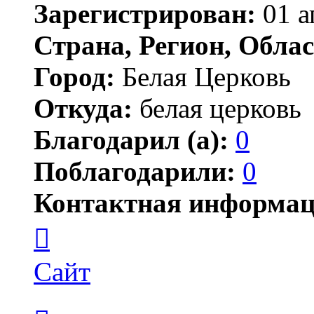
Зарегистрирован:
01 а
Страна, Регион, Облас
Город:
Белая Церковь
Откуда:
белая церковь
Благодарил (а):
0
Поблагодарили:
0
Контактная информац
Контактная
информация
пользователя
Влад
Сайт
Петров
Цитата