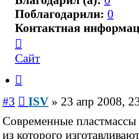
Поблагодарили:
0
Контактная информац
Контактная
информация
пользователя
ISV
Сайт
Цитата
Сообщение
#3
ISV
»
23 апр 2008, 2
Современные пластмассы 
из которого изготавливаю