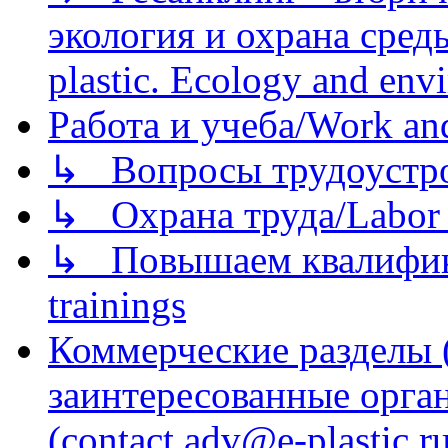
экология и охрана среды/
plastic. Ecology and env
Работа и учеба/Work an
↳ Вопросы трудоустрой
↳ Охрана труда/Labor p
↳ Повышаем квалификац
trainings
Коммерческие разделы 
заинтересованные орга
(contact adv@e-plastic.r