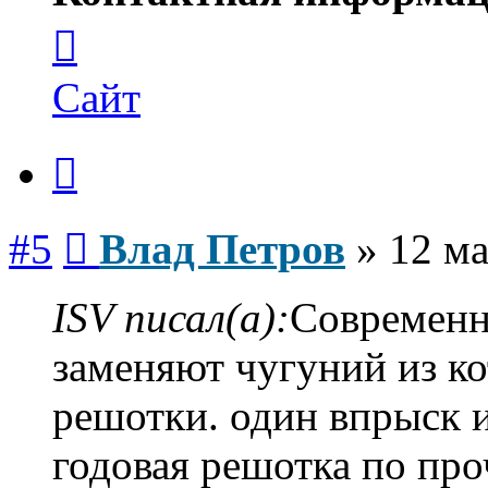
Контактная
информация
пользователя
Влад
Сайт
Петров
Цитата
Сообщение
#5
Влад Петров
»
12 ма
ISV писал(а):
Современн
заменяют чугуний из ко
решотки. один впрыск и
годовая решотка по пр