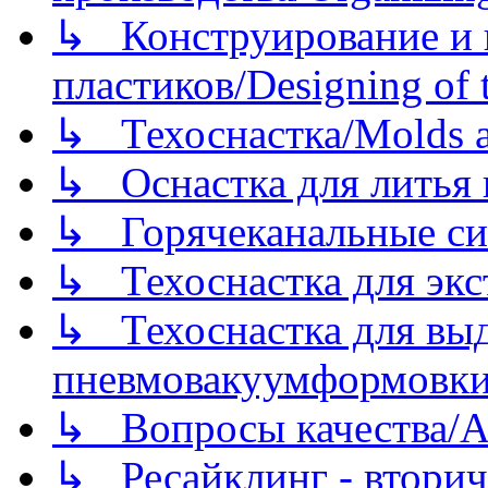
↳ Конструирование и п
пластиков/Designing of t
↳ Техоснастка/Molds a
↳ Оснастка для литья 
↳ Горячеканальные си
↳ Техоснастка для экс
↳ Техоснастка для вы
пневмовакуумформовк
↳ Вопросы качества/Abo
↳ Ресайклинг - вторич