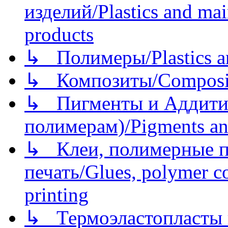
изделий/Plastics and mai
products
↳ Полимеры/Plastics a
↳ Композиты/Сomposite
↳ Пигменты и Аддитив
полимерам)/Pigments an
↳ Клеи, полимерные по
печать/Glues, polymer co
printing
↳ Термоэластопласты и