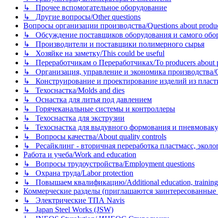
↳ Прочее вспомогательное оборудование
↳ Другие вопросы/Other questions
Вопросы организации производства/Questions about product
↳ Обсуждение поставщиков оборудования и самого оборудо
↳ Производители и поставщики полимерного сырья
↳ Хозяйке на заметку/This could be useful
↳ Переработчикам о Переработчиках/To producers about p
↳ Организация, управление и экономика производства/Org
↳ Конструирование и проектирование изделий из пластиков
↳ Техоснастка/Molds and dies
↳ Оснастка для литья под давлением
↳ Горячеканальные системы и контроллеры
↳ Техоснастка для экструзии
↳ Техоснастка для выдувного формования и пневмовак
↳ Вопросы качества/About quality controls
↳ Ресайклинг - вторичная переработка пластмасс, экология и
Работа и учеба/Work and education
↳ Вопросы трудоустройства/Employment questions
↳ Охрана труда/Labor protection
↳ Повышаем квалификацию/Additional education, training
Коммерческие разделы (приглашаются заинтересованные орг
↳ Электрические ТПА Navis
↳ Japan Steel Works (JSW)