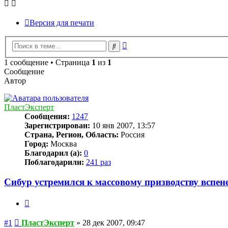
Версия для печати
Расширенный
Поиск
поиск
1 сообщение • Страница
1
из
1
Сообщение
Автор
ПластЭксперт
Сообщения:
1247
Зарегистрирован:
10 янв 2007, 13:57
Страна, Регион, Область:
Россия
Город:
Москва
Благодарил (а):
0
Поблагодарили:
241 раз
Сибур устремился к массовому призводству вспен
Цитата
Сообщение
#1
ПластЭксперт
»
28 дек 2007, 09:47