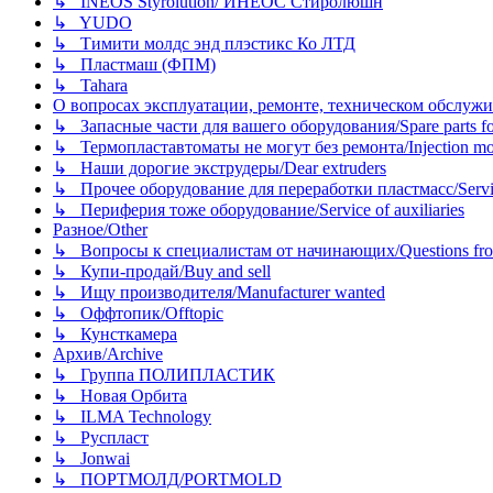
↳ INEOS Styrolution/ ИНЕОС Стиролюшн
↳ YUDO
↳ Тимити молдс энд плэстикс Ко ЛТД
↳ Пластмаш (ФПМ)
↳ Tahara
О вопросах эксплуатации, ремонте, техническом обслужива
↳ Запасные части для вашего оборудования/Spare parts fo
↳ Термопластавтоматы не могут без ремонта/Injection mold
↳ Наши дорогие экструдеры/Dear extruders
↳ Прочее оборудование для переработки пластмасс/Service o
↳ Периферия тоже оборудование/Service of auxiliaries
Разное/Other
↳ Вопросы к специалистам от начинающих/Questions fro
↳ Купи-продай/Buy and sell
↳ Ищу производителя/Manufacturer wanted
↳ Оффтопик/Offtopic
↳ Кунсткамера
Архив/Archive
↳ Группа ПОЛИПЛАСТИК
↳ Новая Орбита
↳ ILMA Technology
↳ Руспласт
↳ Jonwai
↳ ПОРТМОЛД/PORTMOLD