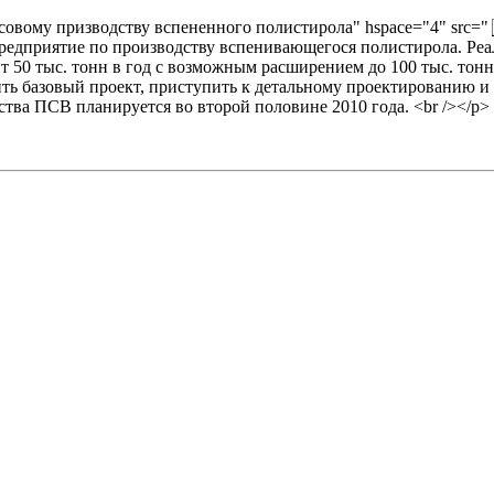
ассовому призводству вспененного полистирола" hspace="4" src="
и предприятие по производству вспенивающегося полистирола. Р
 50 тыс. тонн в год с возможным расширением до 100 тыс. тонн 
нить базовый проект, приступить к детальному проектированию и 
ва ПСВ планируется во второй половине 2010 года. <br /></p>