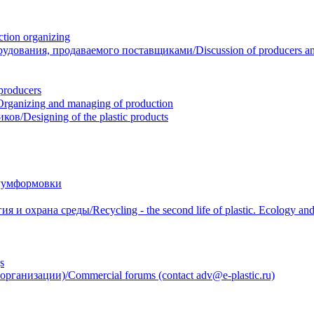
ion organizing
вания, продаваемого поставщиками/Discussion of producers and r
roducers
anizing and managing of production
/Designing of the plastic products
уумформовки
 охрана среды/Recycling - the second life of plastic. Ecology and 
s
анизации)/Commercial forums (contact adv@e-plastic.ru)