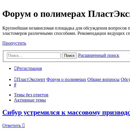
Форум о полимерах ПластЭкс
Крупнейшая независимая площадка для обсуждения вопросов п
эластомеров различными способами. Рекомендации ведущих с
Пропустить
Расширенный поиск
Поиск
Регистрация
ПластЭксперт
Форум о полимерах
Общие вопросы
Обсу
Поиск
Темы без ответов
Активные темы
Сибур устремился к массовому призвод
Ответить