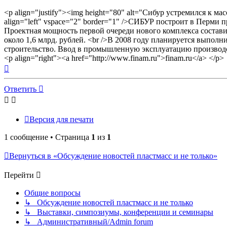
<p align="justify"><img height="80" alt="Сибур устремился к м
align="left" vspace="2" border="1" />СИБУР построит в Перм
Проектная мощность первой очереди нового комплекса составит
около 1,6 млрд. рублей. <br />В 2008 году планируется выпол
строительство. Ввод в промышленную эксплуатацию производст
<p align="right"><a href="http://www.finam.ru">finam.ru</a> </p>
Вернуться
к
началу
Ответить
Версия для печати
1 сообщение • Страница
1
из
1
Вернуться в «Обсуждение новостей пластмасс и не только»
Перейти
Общие вопросы
↳ Обсуждение новостей пластмасс и не только
↳ Выставки, симпозиумы, конференции и семинары
↳ Административный/Admin forum