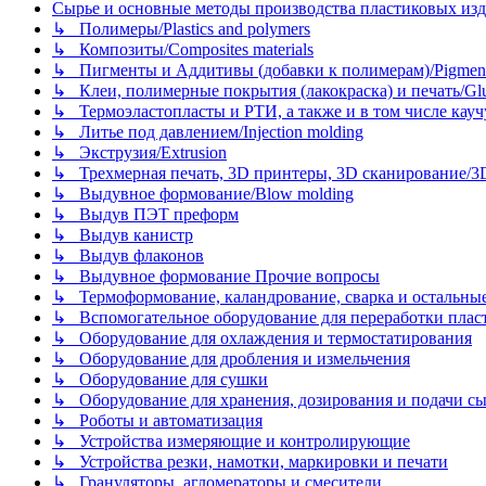
Сырье и основные методы производства пластиковых изделий/
↳ Полимеры/Plastics and polymers
↳ Композиты/Сomposites materials
↳ Пигменты и Аддитивы (добавки к полимерам)/Pigments
↳ Клеи, полимерные покрытия (лакокраска) и печать/Glues, 
↳ Термоэластопласты и РТИ, а также и в том числе каучук
↳ Литье под давлением/Injection molding
↳ Экструзия/Extrusion
↳ Трехмерная печать, 3D принтеры, 3D сканирование/3D pr
↳ Выдувное формование/Blow molding
↳ Выдув ПЭТ преформ
↳ Выдув канистр
↳ Выдув флаконов
↳ Выдувное формование Прочие вопросы
↳ Термоформование, каландрование, сварка и остальные ме
↳ Вспомогательное оборудование для переработки пластмасс
↳ Оборудование для охлаждения и термостатирования
↳ Оборудование для дробления и измельчения
↳ Оборудование для сушки
↳ Оборудование для хранения, дозирования и подачи сы
↳ Роботы и автоматизация
↳ Устройства измеряющие и контролирующие
↳ Устройства резки, намотки, маркировки и печати
↳ Грануляторы, агломераторы и смесители