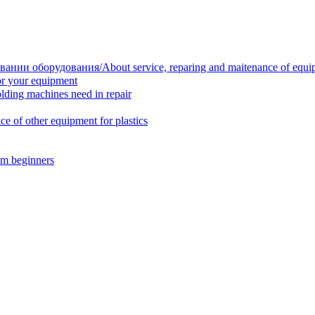
нии оборудования/About service, reparing and maitenance of equi
r your equipment
ing machines need in repair
f other equipment for plastics
m beginners