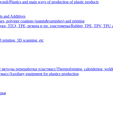
Plastics and main ways of production of plastic products
 and Additives
polymer coatings (paints&varnishes) and printing
и, ТПЭ, TPE, резина и пр. эластомеры/Rubber, TPE, TPV, TPU an
inting, 3D scanning, etc
тоды переработки пластмасс/Thermoforming, calendering, welding
/Auxiliary equipment for plastics production
рья