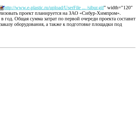
http://www.e-plastic.ru/upload/UserFile ... /sibur.gif
" width="120"
еализовать проект планируется на ЗАО «Сибур-Химпром».
в год. Общая сумма затрат по первой очереди проекта составит
заказу оборудования, а также к подготовке площадки под