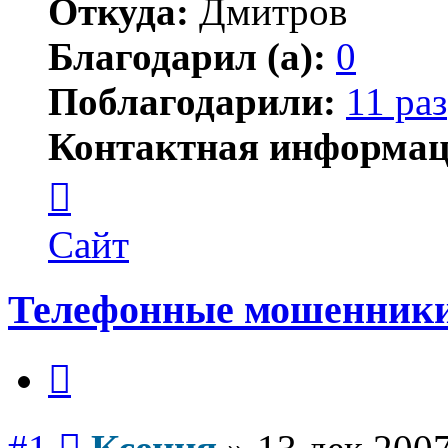
Откуда:
Дмитров
Благодарил (а):
0
Поблагодарили:
11 раз
Контактная информац
Контактная
информация
пользователя
Ксения
Сайт
Телефонные мошенник
Цитата
Сообщение