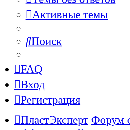
Активные темы
Поиск
FAQ
Вход
Регистрация
ПластЭксперт
Форум 