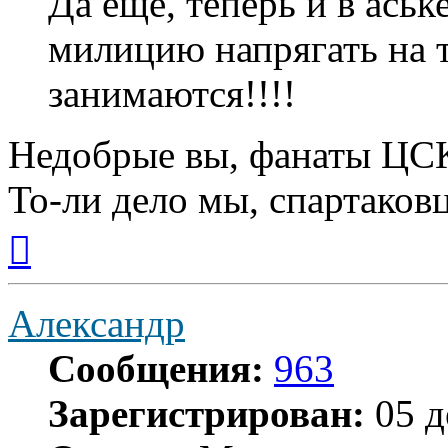
Да ещё, теперь и в аськ
милицию напрягать на т
занимаются!!!!
Недобрые вы, фанаты ЦСК
То-ли дело мы, спартаковц
Вернуться
к
началу
Александр
Сообщения:
963
Зарегистрирован:
05 д