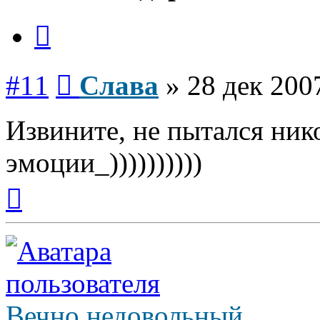
Цитата
Сообщение
#11
Слава
»
28 дек 200
Извините, не пытался ник
эмоции_))))))))))
Вернуться
к
началу
Вечно недовольный