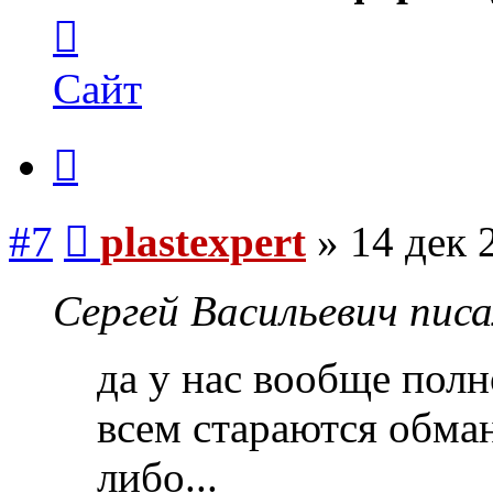
Контактная
информация
пользователя
plastexpert
Сайт
Цитата
Сообщение
#7
plastexpert
»
14 дек 
Сергей Васильевич писа
да у нас вообще полно
всем стараются обман
либо...