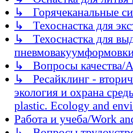
↳ Горячеканальные си
↳ Техоснастка для экс
↳ Техоснастка для вы
пневмовакуумформовк
↳ Вопросы качества/Abo
↳ Ресайклинг - вторич
экология и охрана среды/
plastic. Ecology and env
Работа и учеба/Work an
↳ Вопросы трудоустрой