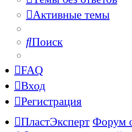
Активные темы
Поиск
FAQ
Вход
Регистрация
ПластЭксперт
Форум 