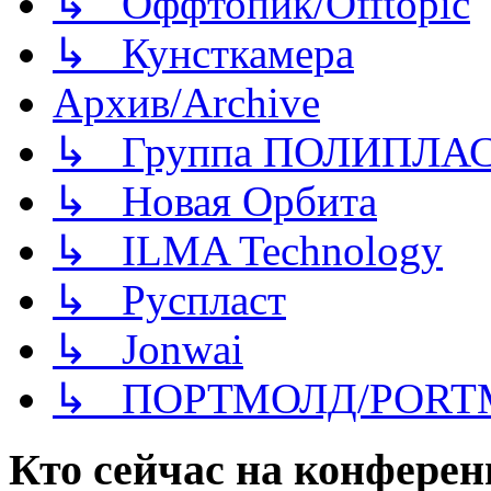
↳ Оффтопик/Offtopic
↳ Кунсткамера
Архив/Archive
↳ Группа ПОЛИПЛА
↳ Новая Орбита
↳ ILMA Technology
↳ Руспласт
↳ Jonwai
↳ ПОРТМОЛД/PORT
Кто сейчас на конфере