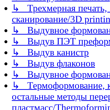
↳ Трехмерная печать,
сканирование/3D printin
↳ Выдувное формован
↳ Выдув ПЭТ префор
↳ Выдув канистр
↳ Выдув флаконов
↳ Выдувное формован
↳ Термоформование, ка
остальные методы пере
пластмасс/Thermoforming