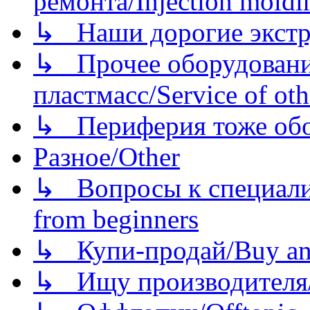
ремонта/Injection moldin
↳ Наши дорогие экстру
↳ Прочее оборудовани
пластмасс/Service of oth
↳ Периферия тоже обору
Разное/Other
↳ Вопросы к специали
from beginners
↳ Купи-продай/Buy and
↳ Ищу производителя/