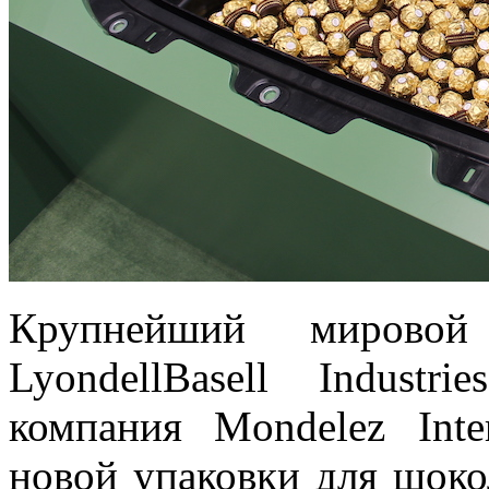
Крупнейший мировой 
LyondellBasell Indust
компания Mondelez Inte
новой упаковки для шоко