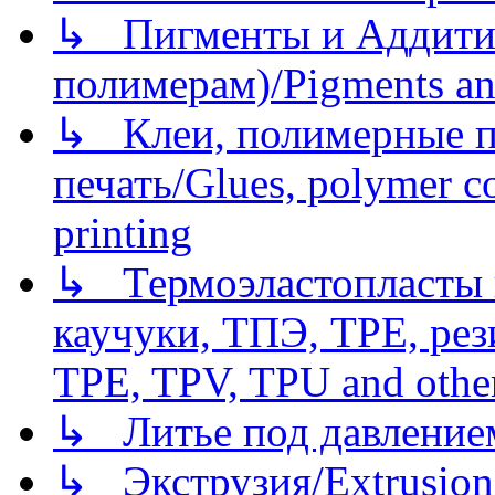
↳ Пигменты и Аддитив
полимерам)/Pigments an
↳ Клеи, полимерные по
печать/Glues, polymer co
printing
↳ Термоэластопласты и
каучуки, ТПЭ, TPE, рез
TPE, TPV, TPU and other
↳ Литье под давлением/
↳ Экструзия/Extrusion