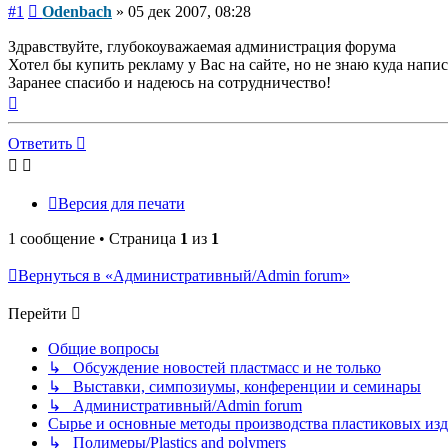
Сообщение
#1
Odenbach
»
05 дек 2007, 08:28
Здравствуйте, глубокоуважаемая администрация форума
Хотел бы купить рекламу у Вас на сайте, но не знаю куда напи
Заранее спасибо и надеюсь на сотрудничество!
Вернуться
к
началу
Ответить
Версия для печати
1 сообщение • Страница
1
из
1
Вернуться в «Административный/Admin forum»
Перейти
Общие вопросы
↳ Обсуждение новостей пластмасс и не только
↳ Выставки, симпозиумы, конференции и семинары
↳ Административный/Admin forum
Сырье и основные методы производства пластиковых изделий/
↳ Полимеры/Plastics and polymers