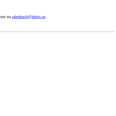
тьте на
odenbach@inbox.ru
.