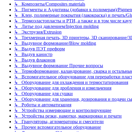
↳ Композиты/Сomposites materials
↳ Пигменты и Аддитивы (добавки к полимерам)/Pigments
↳ Клеи, полимерные покрытия (лакокраска) и печать/Glues, 
↳ Термоэластопласты и РТИ, а также и в том числе каучук
↳ Литье под давлением/Injection molding
↳ Экструзия/Extrusion
↳ Трехмерная печать, 3D принтеры, 3D сканирование/3D pr
↳ Выдувное формование/Blow molding
↳ Выдув ПЭТ преформ
↳ Выдув канистр
↳ Выдув флаконов
↳ Выдувное формование Прочие вопросы
↳ Термоформование, каландрование, сварка и остальные ме
↳ Вспомогательное оборудование для переработки пластмасс
↳ Оборудование для охлаждения и термостатирования
↳ Оборудование для дробления и измельчения
↳ Оборудование для сушки
↳ Оборудование для хранения, дозирования и подачи сы
↳ Роботы и автоматизация
↳ Устройства измеряющие и контролирующие
↳ Устройства резки, намотки, маркировки и печати
↳ Грануляторы, агломераторы и смесители
↳ Прочее вспомогательное оборудование