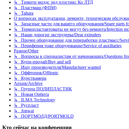
↳ Тимити молдс энд плэстикс Ко ЛТД
↳ Пластмаш (ФПМ)
↳ Tahara
О вопросах эксплуатации, ремонте, техническом обслужива
↳ Запасные части для вашего оборудования/Spare parts fo
↳ Термопластавтоматы не могут без ремонта/Injection mold
↳ Наши дорогие экструдеры/Dear extruders
↳ Прочее оборудование для переработки пластмасс/Service o
↳ Периферия тоже оборудование/Service of auxiliaries
Разное/Other
↳ Вопросы к специалистам от начинающих/Questions fro
↳ Купи-продай/Buy and sell
↳ Ищу производителя/Manufacturer wanted
↳ Оффтопик/Offtopic
↳ Кунсткамера
Архив/Archive
↳ Группа ПОЛИПЛАСТИК
↳ Новая Орбита
↳ ILMA Technology
↳ Руспласт
↳ Jonwai
↳ ПОРТМОЛД/PORTMOLD
Кто сейчас на конференции