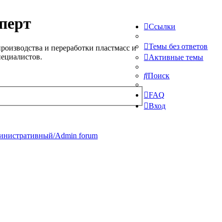
перт
Ссылки
Темы без ответов
роизводства и переработки пластмасс и
пециалистов.
Активные темы
Поиск
FAQ
Вход
инистративный/Admin forum