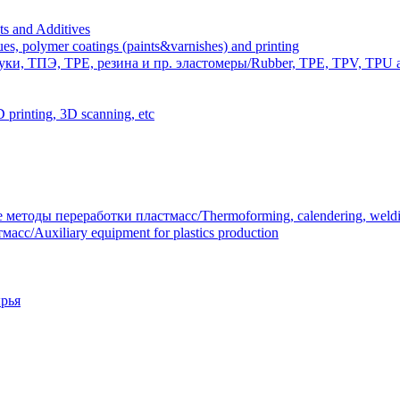
 and Additives
polymer coatings (paints&varnishes) and printing
и, ТПЭ, TPE, резина и пр. эластомеры/Rubber, TPE, TPV, TPU an
inting, 3D scanning, etc
тоды переработки пластмасс/Thermoforming, calendering, welding
/Auxiliary equipment for plastics production
рья