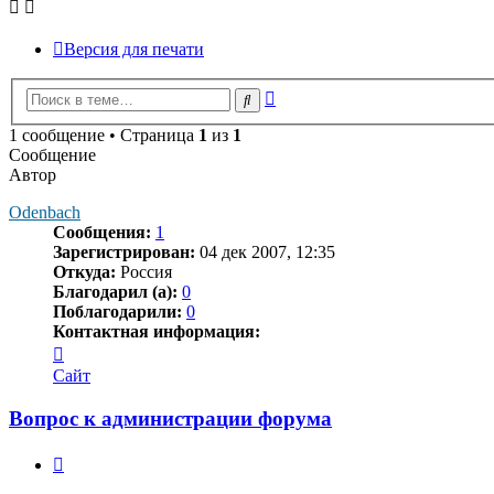
Версия для печати
Расширенный
Поиск
поиск
1 сообщение • Страница
1
из
1
Сообщение
Автор
Odenbach
Сообщения:
1
Зарегистрирован:
04 дек 2007, 12:35
Откуда:
Россия
Благодарил (а):
0
Поблагодарили:
0
Контактная информация:
Контактная
информация
Сайт
пользователя
Odenbach
Вопрос к администрации форума
Цитата