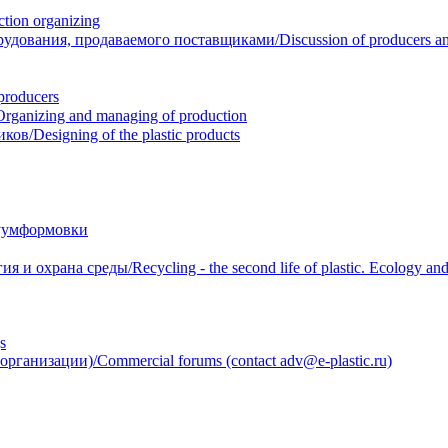
ion organizing
вания, продаваемого поставщиками/Discussion of producers and r
roducers
anizing and managing of production
/Designing of the plastic products
уумформовки
 охрана среды/Recycling - the second life of plastic. Ecology and 
s
анизации)/Commercial forums (contact adv@e-plastic.ru)