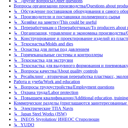
↳ Другие вопросы/Other questions
Вопросы организации производства/Questions about product
↳ Обсуждение поставщиков оборудования и самого оборудо
↳ Производители и поставщики полимерного сырья
↳ Хозяйке на заметку/This could be useful
↳ Переработчикам о Переработчиках/To producers about p
↳ Организация, управление и экономика производства/Org
↳ Конструирование и проектирование изделий из пластиков
↳ Техоснастка/Molds and dies
↳ Оснастка для литья под давлением
↳ Горячеканальные системы и контроллеры
↳ Техоснастка для экструзии
↳ Техоснастка для выдувного формования и пневмовак
↳ Вопросы качества/About quality controls
↳ Ресайклинг - вторичная переработка пластмасс, экология и
Работа и учеба/Work and education
↳ Вопросы трудоустройства/Employment questions
↳ Охрана труда/Labor protection
↳ Повышаем квалификацию/Additional education, training
Коммерческие разделы (приглашаются заинтересованные орг
↳ Электрические ТПА Navis
↳ Japan Steel Works (JSW)
↳ INEOS Styrolution/ ИНЕОС Стиролюшн
↳ YUDO