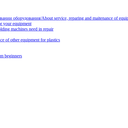
нии оборудования/About service, reparing and maitenance of equi
r your equipment
ing machines need in repair
f other equipment for plastics
m beginners