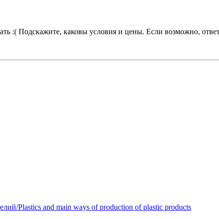
сать :( Подскажите, каковы условия и цены. Если возможно, отве
Plastics and main ways of production of plastic products