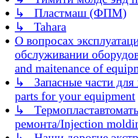
↳ Пластмаш (ФПМ)
↳ Tahara
О вопросах эксплуатаци
обслуживании оборудова
and maitenance of equip
↳ Запасные части для 
parts for your equipment
↳ Термопластавтоматы 
ремонта/Injection moldin
↳ Наши дорогие экстру