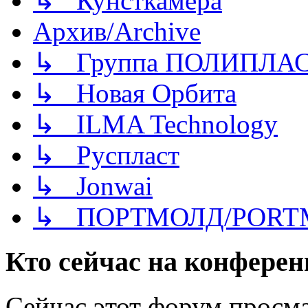
↳ Кунсткамера
Архив/Archive
↳ Группа ПОЛИПЛА
↳ Новая Орбита
↳ ILMA Technology
↳ Руспласт
↳ Jonwai
↳ ПОРТМОЛД/PORT
Кто сейчас на конфере
Сейчас этот форум просма