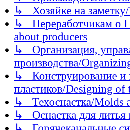
↳ Хозяйке на заметку/T
↳ Переработчикам о Пе
about producers
↳ Организация, управл
производства/Organizing
↳ Конструирование и п
пластиков/Designing of t
↳ Техоснастка/Molds a
↳ Оснастка для литья 
↳ Горячеканальные си