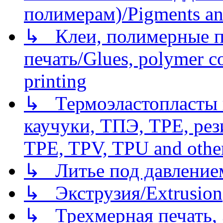
полимерам)/Pigments an
↳ Клеи, полимерные по
печать/Glues, polymer co
printing
↳ Термоэластопласты и
каучуки, ТПЭ, TPE, рез
TPE, TPV, TPU and other
↳ Литье под давлением/
↳ Экструзия/Extrusion
↳ Трехмерная печать,