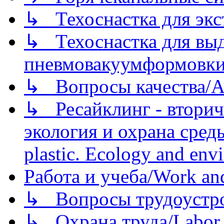
↳ Техоснастка для экс
↳ Техоснастка для вы
пневмовакуумформовк
↳ Вопросы качества/Abo
↳ Ресайклинг - вторич
экология и охрана среды/
plastic. Ecology and env
Работа и учеба/Work an
↳ Вопросы трудоустрой
↳ Охрана труда/Labor p