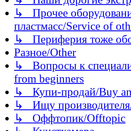
↳ Прочее оборудовани
пластмасс/Service of oth
↳ Периферия тоже обору
Разное/Other
↳ Вопросы к специали
from beginners
↳ Купи-продай/Buy and
↳ Ищу производителя/
↳ Оффтопик/Offtopic