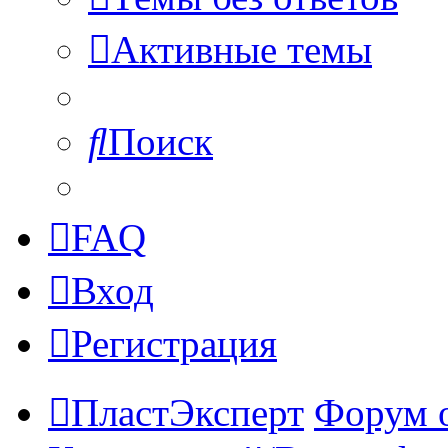
Активные темы
Поиск
FAQ
Вход
Регистрация
ПластЭксперт
Форум 