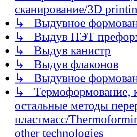
сканирование/3D printin
↳ Выдувное формован
↳ Выдув ПЭТ префор
↳ Выдув канистр
↳ Выдув флаконов
↳ Выдувное формован
↳ Термоформование, ка
остальные методы пере
пластмасс/Thermoforming
other technologies