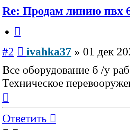
Re: Продам линию пвх 6
Цитата
Сообщение
#2
ivahka37
»
01 дек 20
Все оборудование б /у ра
Техническое перевооруже
Вернуться
к
началу
Ответить