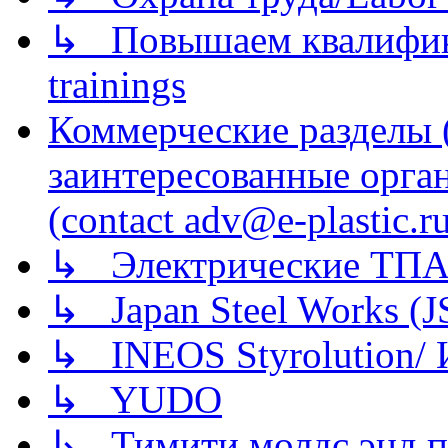
↳ Повышаем квалификац
trainings
Коммерческие разделы 
заинтересованные орга
(contact adv@e-plastic.r
↳ Электрические ТПА
↳ Japan Steel Works (
↳ INEOS Styrolution
↳ YUDO
↳ Тимити молдс энд п