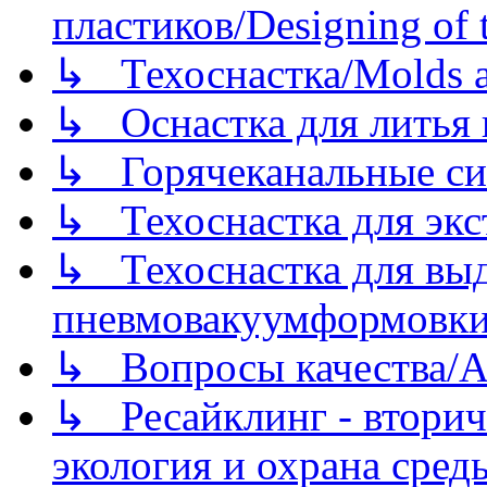
пластиков/Designing of t
↳ Техоснастка/Molds a
↳ Оснастка для литья 
↳ Горячеканальные си
↳ Техоснастка для экс
↳ Техоснастка для вы
пневмовакуумформовк
↳ Вопросы качества/Abo
↳ Ресайклинг - вторич
экология и охрана среды/