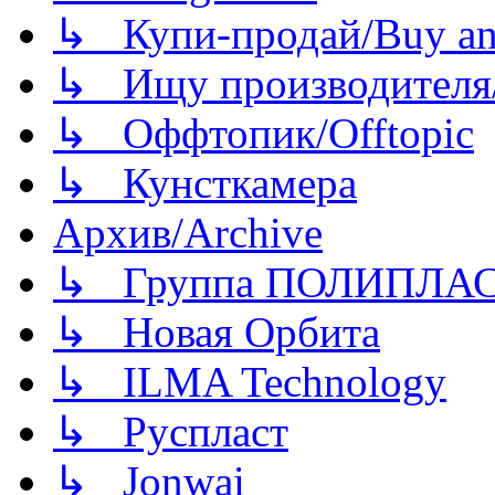
↳ Купи-продай/Buy and
↳ Ищу производителя/
↳ Оффтопик/Offtopic
↳ Кунсткамера
Архив/Archive
↳ Группа ПОЛИПЛА
↳ Новая Орбита
↳ ILMA Technology
↳ Руспласт
↳ Jonwai