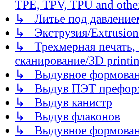
TPE, TPV, TPU and other
↳ Литье под давлением/
↳ Экструзия/Extrusion
↳ Трехмерная печать,
сканирование/3D printin
↳ Выдувное формован
↳ Выдув ПЭТ префор
↳ Выдув канистр
↳ Выдув флаконов
↳ Выдувное формован