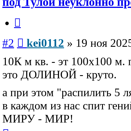
под Тулой неуклонно п
Цитата
Сообщение
#2
kei0112
»
19 ноя 2025
10К м кв. - эт 100х100 м.
это ДОЛИНОЙ - круто.
а при этом "распилить 5 л
в каждом из нас спит гени
МИРУ - МИР!
Вернуться