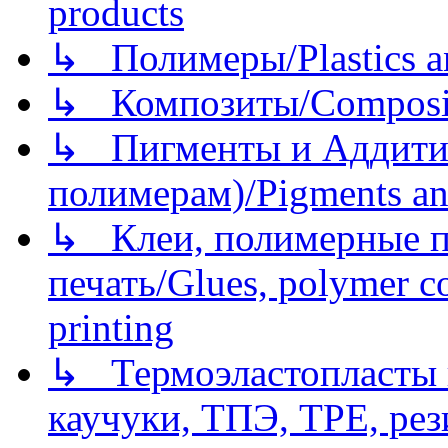
products
↳ Полимеры/Plastics a
↳ Композиты/Сomposite
↳ Пигменты и Аддитив
полимерам)/Pigments an
↳ Клеи, полимерные по
печать/Glues, polymer co
printing
↳ Термоэластопласты и
каучуки, ТПЭ, TPE, рез