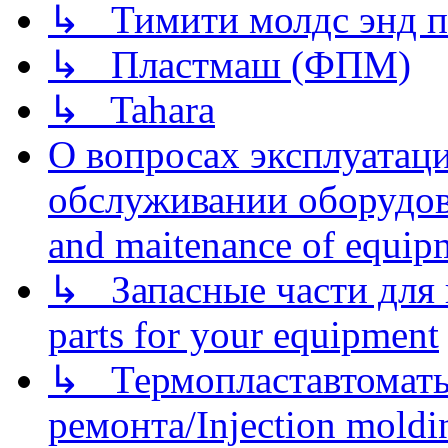
↳ Тимити молдс энд п
↳ Пластмаш (ФПМ)
↳ Tahara
О вопросах эксплуатаци
обслуживании оборудова
and maitenance of equip
↳ Запасные части для 
parts for your equipment
↳ Термопластавтоматы 
ремонта/Injection moldin