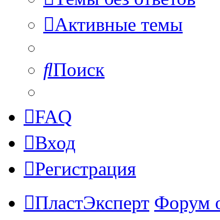
Активные темы
Поиск
FAQ
Вход
Регистрация
ПластЭксперт
Форум 