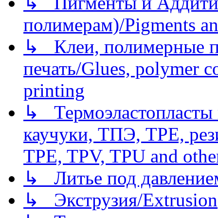
↳ Пигменты и Аддитив
полимерам)/Pigments an
↳ Клеи, полимерные по
печать/Glues, polymer co
printing
↳ Термоэластопласты и
каучуки, ТПЭ, TPE, рез
TPE, TPV, TPU and other
↳ Литье под давлением/
↳ Экструзия/Extrusion