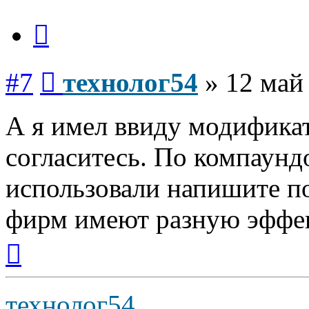
Цитата
Сообщение
#7
технолог54
»
12 май
А я имел ввиду модифика
согласитесь. По компаун
использовали напишите п
фирм имеют разную эффек
Вернуться
к
началу
технолог54