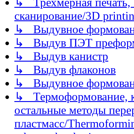
↳ Трехмерная печать,
сканирование/3D printin
↳ Выдувное формован
↳ Выдув ПЭТ префор
↳ Выдув канистр
↳ Выдув флаконов
↳ Выдувное формован
↳ Термоформование, ка
остальные методы пере
пластмасс/Thermoforming