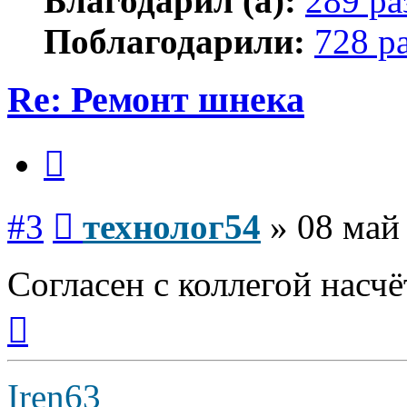
Благодарил (а):
289 ра
Поблагодарили:
728 р
Re: Ремонт шнека
Цитата
Сообщение
#3
технолог54
»
08 май
Согласен с коллегой насч
Вернуться
к
началу
Iren63