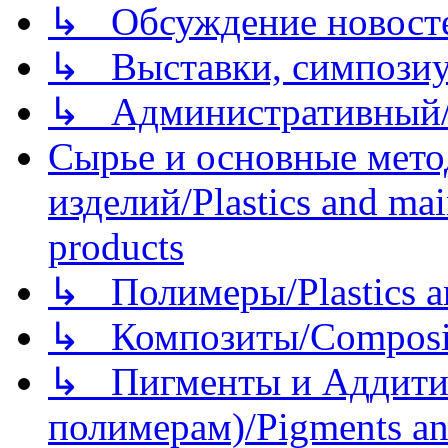
↳ Обсуждение новостей
↳ Выставки, симпозиу
↳ Административный/
Сырье и основные мето
изделий/Plastics and mai
products
↳ Полимеры/Plastics a
↳ Композиты/Сomposite
↳ Пигменты и Аддитив
полимерам)/Pigments an