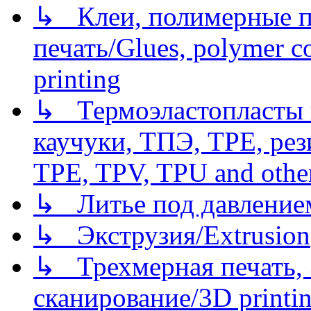
↳ Клеи, полимерные по
печать/Glues, polymer co
printing
↳ Термоэластопласты и
каучуки, ТПЭ, TPE, рез
TPE, TPV, TPU and other
↳ Литье под давлением/
↳ Экструзия/Extrusion
↳ Трехмерная печать,
сканирование/3D printin