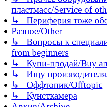
пластмасс/Service of oth
↳ Периферия тоже обору
Разное/Other
↳ Вопросы к специали
from beginners
↳ Купи-продай/Buy and
↳ Ищу производителя/
↳ Оффтопик/Offtopic
↳ Кунсткамера
Архив/Archive