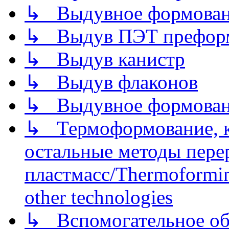
↳ Выдувное формован
↳ Выдув ПЭТ префор
↳ Выдув канистр
↳ Выдув флаконов
↳ Выдувное формован
↳ Термоформование, ка
остальные методы пере
пластмасс/Thermoforming
other technologies
↳ Вспомогательное об