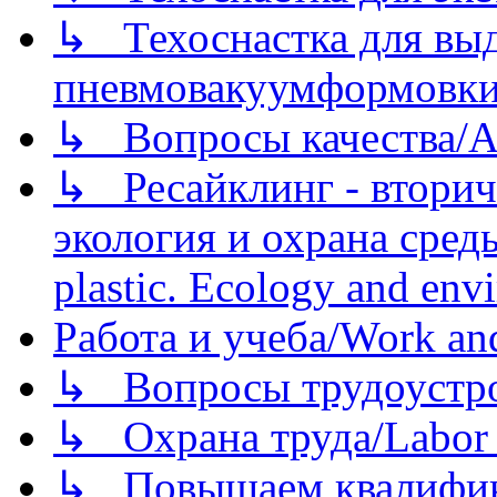
↳ Техоснастка для вы
пневмовакуумформовк
↳ Вопросы качества/Abo
↳ Ресайклинг - вторич
экология и охрана среды/
plastic. Ecology and env
Работа и учеба/Work an
↳ Вопросы трудоустрой
↳ Охрана труда/Labor p
↳ Повышаем квалификац