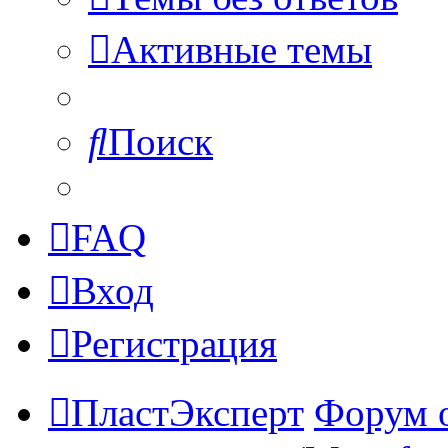
Активные темы
Поиск
FAQ
Вход
Регистрация
ПластЭксперт
Форум 