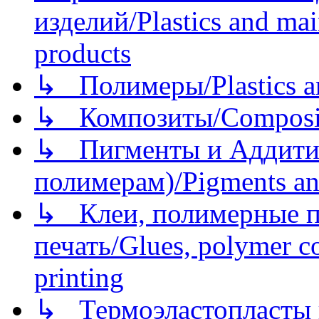
изделий/Plastics and mai
products
↳ Полимеры/Plastics a
↳ Композиты/Сomposite
↳ Пигменты и Аддитив
полимерам)/Pigments an
↳ Клеи, полимерные по
печать/Glues, polymer co
printing
↳ Термоэластопласты и