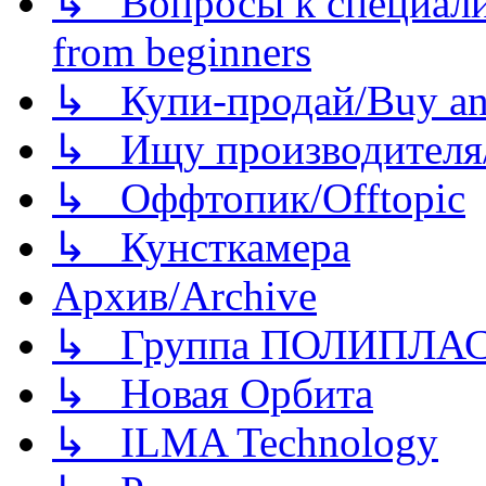
↳ Вопросы к специали
from beginners
↳ Купи-продай/Buy and
↳ Ищу производителя/
↳ Оффтопик/Offtopic
↳ Кунсткамера
Архив/Archive
↳ Группа ПОЛИПЛА
↳ Новая Орбита
↳ ILMA Technology