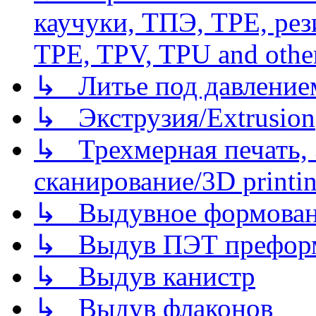
каучуки, ТПЭ, TPE, рез
TPE, TPV, TPU and other
↳ Литье под давлением/
↳ Экструзия/Extrusion
↳ Трехмерная печать,
сканирование/3D printin
↳ Выдувное формован
↳ Выдув ПЭТ префор
↳ Выдув канистр
↳ Выдув флаконов