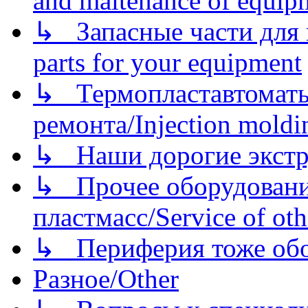
and maitenance of equip
↳ Запасные части для 
parts for your equipment
↳ Термопластавтоматы 
ремонта/Injection moldin
↳ Наши дорогие экстру
↳ Прочее оборудовани
пластмасс/Service of oth
↳ Периферия тоже обору
Разное/Other