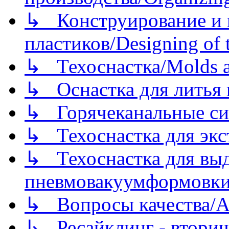
↳ Конструирование и п
пластиков/Designing of t
↳ Техоснастка/Molds a
↳ Оснастка для литья 
↳ Горячеканальные си
↳ Техоснастка для экс
↳ Техоснастка для вы
пневмовакуумформовк
↳ Вопросы качества/Abo
↳ Ресайклинг - вторич