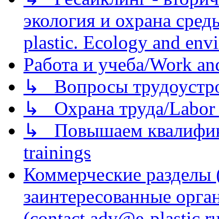
экология и охрана среды/
plastic. Ecology and env
Работа и учеба/Work an
↳ Вопросы трудоустрой
↳ Охрана труда/Labor p
↳ Повышаем квалификац
trainings
Коммерческие разделы 
заинтересованные орга
(contact adv@e-plastic.r