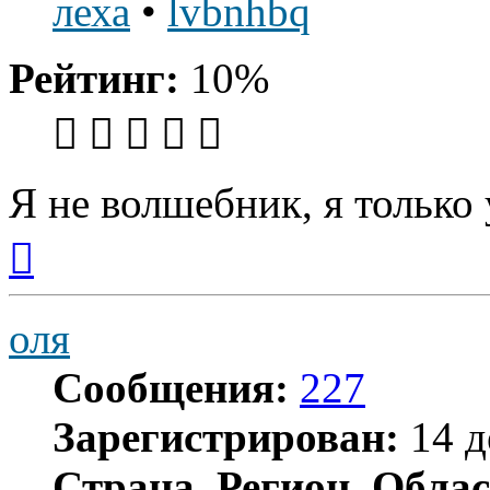
леха
•
lvbnhbq
Рейтинг:
10%
Я не волшебник, я только 
Вернуться
к
началу
оля
Сообщения:
227
Зарегистрирован:
14 д
Страна, Регион, Облас