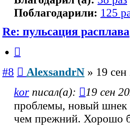
Поблагодарили:
125 р
Re: пульсация расплава
Цитата
Сообщение
#8
AlexsandrN
»
19 сен
kor
писал(а):
19 сен 20
проблемы, новый шнек 
чем прежний. Хорошо б