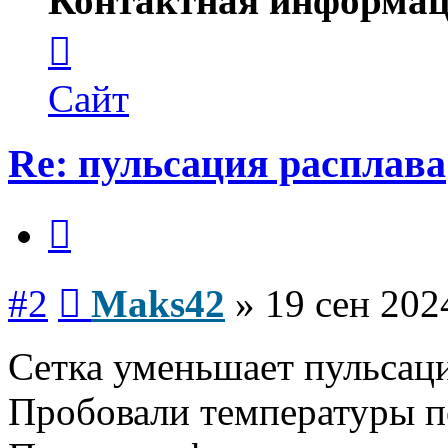
Контактная информац
Контактная
информация
пользователя
Maks42
Сайт
Re: пульсация расплава
Цитата
Сообщение
#2
Maks42
»
19 сен 202
Сетка уменьшает пульсац
Пробовали температуры п