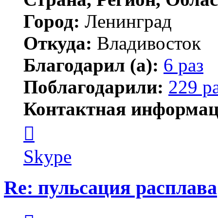
Город:
Ленинград
Откуда:
Владивосток
Благодарил (а):
6 раз
Поблагодарили:
229 р
Контактная информац
Контактная
информация
пользователя
новичёк
Skype
Re: пульсация расплава
Цитата