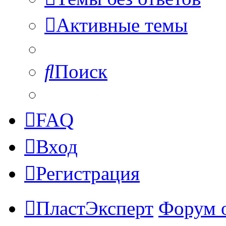
Активные темы
Поиск
FAQ
Вход
Регистрация
ПластЭксперт
Форум 