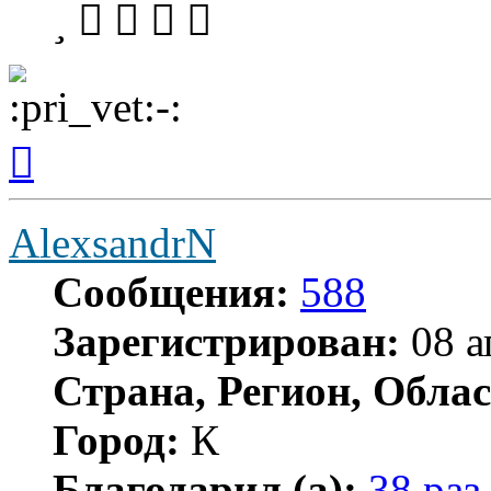
Вернуться
к
началу
AlexsandrN
Сообщения:
588
Зарегистрирован:
08 а
Страна, Регион, Облас
Город:
К
Благодарил (а):
38 раз